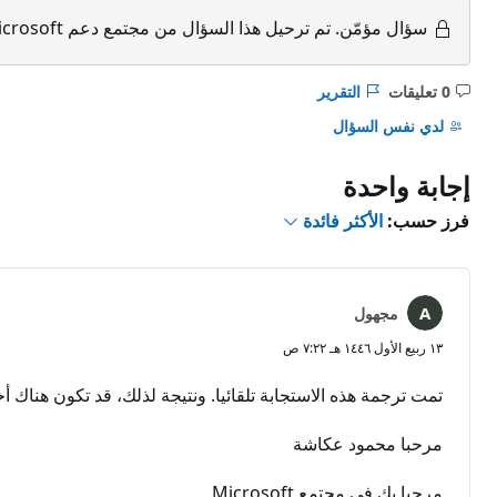
سؤال مؤمّن.
تم ترحيل هذا السؤال من مجتمع دعم Microsoft. يمكنك التصويت على إذا ما كان مفيدًا أم لا، ولكن لا يمكنك إضافة تعليقات أو ردود أو متابعة السؤال.
0 تعليقات
التقرير
ليست
هناك
لدي نفس السؤال
تعليقات
إجابة واحدة
فرز حسب:
الأكثر فائدة
مجهول
١٣ ربيع الأول ١٤٤٦ هـ ٧:٢٢ ص
تمت ترجمة هذه الاستجابة تلقائيا. ونتيجة لذلك، قد تكون هناك أ
مرحبا محمود عكاشة
مرحبا بك في مجتمع Microsoft.