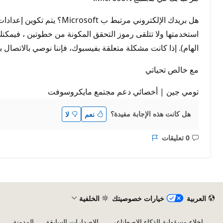
هل بريدك الإلكتروني مرت
استخدمتها ولا تتلقى رموز التحقق المكونة من خطوتين ، فيمكنك محا
الهام). إذا كانت مشكلة متعلقة بفيسبوك، فإننا نوصي بالاتصا
مع خالص تحياتي
تومي جين | أخصائي دعم مجتمع مايكروسوفت
هل كانت هذه الإجابة مفيدة؟
نعم
لا
0 تعليقات
ليست
التقرير
هناك
تعليقات
العربية
خيارات خصوصيتك
الخلفية
إخلاء مسؤولية الذكاء الاصطناعي
الإصدارات السابقة
المدونة
م