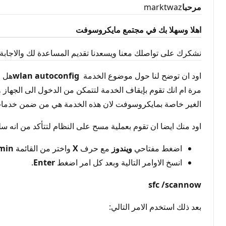
مرحبا
marktwaz
اهلا وسهلا بك في مجتمع مايكروسوفت
نشكرك على تواصلك معنا ويسعدنا تقديم المساعدة لك والاجاب
اود ان توضح لنا حول موضوع الخدمة
wlan autoconfig
هل ا
مرة ام انك تقوم بإيقاف الخدمة لتتمكن من الدخول الى الجهاز 
الغير خاصة بمايكروسوفت لان هذه الخدمة هي من ضمن خدمات ما
اود منك ايضا ان تقوم بعملية مسح على النظام لتتأكد من انه سل
اضغط مفتاحي
ويندوز
مع حرف
X
واختر من القائمة
min
انسخ الاوامر التالية وبعد كل امر اضغط
Enter
.
sfc /scannow
بعد ذلك استخدم الامر التالي: