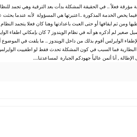
ة مؤرقة فعلاً .. في الحقيقة المشكلة بدأت بعد الترقية وهي تجمد للنظ
جهزة تنتهي المشكلة.. فيما يخص الخدمة المذكورة ..اعتبرتها هي المسؤولة لأنه
 ومن ثم ايقافها أو حتى العبث باعدادتها وهنا كان فعلا يتجمد النظام
في حال كان wifi adapter معطلا ام انا مخطئ؟ .. .ز هن
البلوتوث فقط ... ولإطفاء الوايرلس أقوم بذلك من داخل الويندوز .. ما يلفت في
لبطارية فما السبب في كون المشكلة تحدث فقط لو اطفييت الوايرلس .. ه
إطالة , أنا أثمن عالياً جهودكم الجبارة لمساعدتنا....