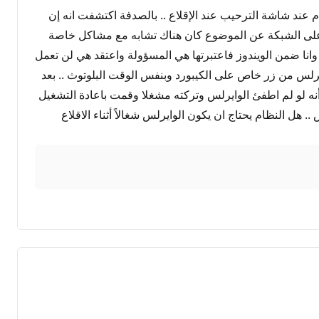
ام عند شاشة الترحيب عند الإقلاع .. بالصدفة اكتشفت انه إن
 عندما بحثت على الشبكة عن الموضوع كان هناك تشابه مع مشاكل خاصة
 وانا ضمن الويندوز فاعتبرتها هي المسؤولة واعتقد هي لن تعمل
اك تفصيل صغير لم أذكره هو أنه في نظام الويندوز 7 كان بإمكاني اطفاء الوايرلس من زر خاص على الكيبورد وبنفس الوقت البلوتوث .. بعد
 الموضوع أنه لو لم اطفئ الوايرلس وتركته مشغلا وقمت باعادة التشغيل
ل النظام يحتاج ان يكون الوايرلس شغالاً أثناء الاقلاع