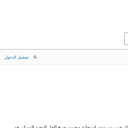
تسجيل الدخول
م الويندوز 7 الى الويندوز 8 كان هناك توقف للنظام أثناء شاشة الترحيب من دون استجابة وبحيث يصبح الحل الوحيد الممكن هو