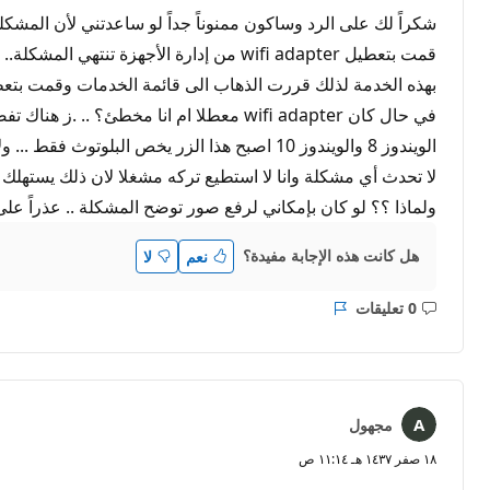
شكراً لك على الرد وساكون ممنوناً جداً لو ساعدتني لأن المشكل
قمت بتعطيل wifi adapter من إدارة الأ
بهذه الخدمة لذلك قررت الذهاب الى قائمة الخدمات وقمت بتعطيها
الويندوز 8 والويندوز 10 اصبح هذا الزر يخص 
لا تحدث أي مشكلة وانا لا استطيع تركه مشغلا لان ذلك يستهلك ا
ولماذا ؟؟ لو كان بإمكاني لرفع صور توضح المشكلة .. عذراً على ال
هل كانت هذه الإجابة مفيدة؟
نعم
لا
0 تعليقات
ليست
التقرير
هناك
تعليقات
مجهول
١٨ صفر ١٤٣٧ هـ ١١:١٤ ص