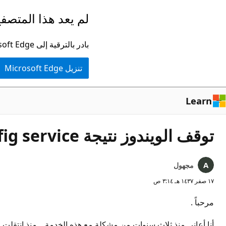
تخطي
لم يعد هذا المتصفح
إلى
المحتوى
بادر بالترقية إلى Microsoft Edge للاستفادة من أحدث الميزات والتحديثات الأمنية والدعم الفني.
الرئيسي
تنزيل Microsoft Edge
Learn
توقف الويندوز نتيجة wlan autoconfig service
مجهول
١٧ صفر ١٤٣٧ هـ ٣:١٤ ص
مرحباً .