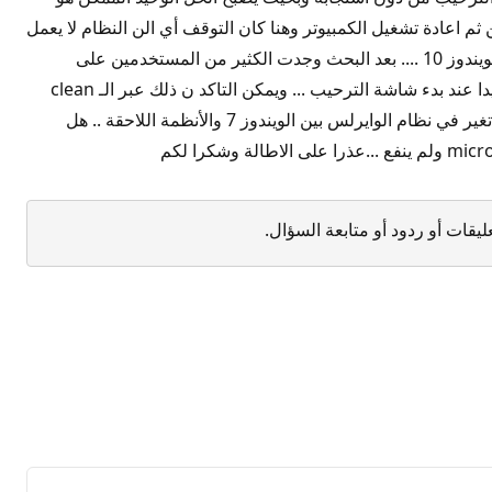
ثم اعادة تشغيل الكمبيوتر وهنا كان التوقف أي الن النظام لا يعمل
في حال كان الوايرلس مطفي وأن فصل المودم الغى المشكلة من جذورها .. حاليا أود العودة لاستخدام الوايرلس لكن نفس المشكلة مع الويندوز 10 .... بعد البحث وجدت الكثير من المستخدمين على
الانترنت يعانون من نفس المشكلة وكانت النتيجة هي مشكلة في خدمة wlan autoconfig لكن الفرق بيني وبينهم أنه مشكلتي كانت تحديدا عند بدء شاشة الترحيب ... ويمكن التاكد ن ذلك عبر الـ clean
boot وايقاف الخدمة ... الحلول المقترحة كانت بسيطة وغير كافية تتضمن اعادة التعريف للجهاز وهكذا.. لكنها بالتأكيد لا تنفع .. هناك شيء تغير في نظام الوايرلس بين الويندوز 7 والأنظمة اللاحقة .. هل