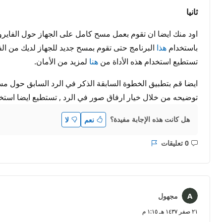
ثانيا
اود منك ايضا ان تقوم بعمل مسح كامل على الجهاز حول الفايروس
باستخدام
هذا
البرنامج حتى تقوم بمسح جديد للجهاز لديك من ال
تستطيع استخدام هذه الأداة من
هنا
لمزيد من الأمان.
ايضا قم بتطبيق الخطوة السابقة الذكر في الرد السابق حول 
توضيحه من خلال خيار ارفاق صور في الرد , تستطيع ايضا استخدا
هل كانت هذه الإجابة مفيدة؟
نعم
لا
0 تعليقات
ليست
التقرير
هناك
تعليقات
مجهول
٢١ صفر ١٤٣٧ هـ ١:١٥ م