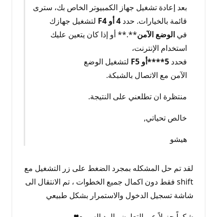
بعد إعادة تشغيل جهاز الكمبيوتر الخاص بك، سترى
قائمة بالخيارات. حدد
4 أو F4
لتشغيل جهازك
في
الوضع الآمن
**.** أو إذا كان يتعين عليك
استخدام الإنترنت،
فحدد
5****أو F5
لتشغيل الوضع
الآمن مع الاتصال بالشبكة.
منتظرة ان تطلعني على النتيجة.
خالص تحياتي,
هيشو
لقد تم حل المشكله بمجرد الضغط على زر التشغيل مع
shift فقط دون اكمال جميع الخطوات ، تم الانتقال الى
شاشة تسجيل الدخول والاستمرار بشكل طبيعي
شكراً جزيلاً عى التعاون والرد السريع♥️.