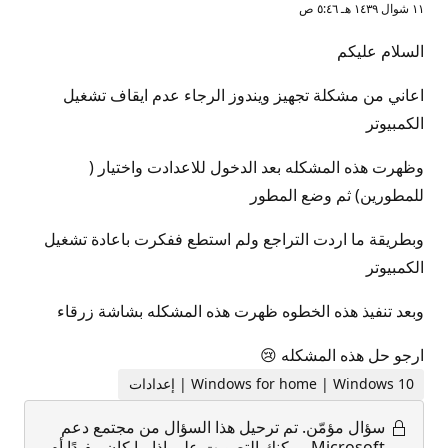
١١ شوال ١٤٣٩ هـ ٥:٤٦ ص
السلام عليكم
اعاني من مشكلة تجهيز ويندوز الرجاء عدم ايقاف تشغيل
الكمبيوتر
وظهرت هذه المشكله بعد الدخول للاعدادت واختيار (
للمطورين) ثم وضع المطور
وبطريقة ما اردت التراجع ولم استطع ففكرت باعادة تشغيل
الكمبيوتر
وبعد تنفيذ هذه الخطوه ظهرت هذه المشكله بشاشة زرقاء
ارجو حل هذه المشكله 😢
Windows for home | Windows 10 | إعدادات‬
سؤال مؤمّن.
تم ترحيل هذا السؤال من مجتمع دعم
Microsoft. يمكنك التصويت على إذا ما كان مفيدًا أم