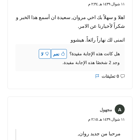
١١ شوال ١٤٣٩ هـ ٢:٣٤ م
اهلا و سهلاً بك اخي مروان, سعيدة ان أسمع هذا الخبر و
شكراً لأخبارنا عن الامر.
اتمنى لك نهاراً رائعاً. هيشوو
هل كانت هذه الإجابة مفيدة؟
نعم
لا
وجد 2 شخصًا هذه الإجابة مفيدة.
0 تعليقات
ليست
التقرير
هناك
تعليقات
مجهول
١١ شوال ١٤٣٩ هـ ٢:١٥ م
مرحبا من جديد روان,