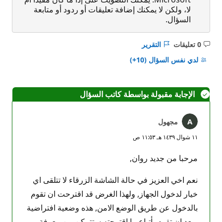
لا، ولكن لا يمكنك إضافة تعليقات أو ردود أو متابعة
السؤال.
0 تعليقات
التقرير
ليست
هناك
لدي نفس السؤال
(10+)
تعليقات
الإجابة مقبولة بواسطة كاتب السؤال
مجهول
١١ شوال ١٤٣٩ هـ ١١:٥٣ ص
مرحبا من جديد روان,
نعم اخي العزيز في حالة الشاشة الزرقاء لا تتلقى اي
خيار لدخول الجهاز, ولهذا الغرض قد اقترحت ان تقوم
بالدخول عن طريق الوضع الامن, هذه وضعية افتراضية
وبعد ان تقوم بأتباع ما اقترحته ستتمكن من معرفة