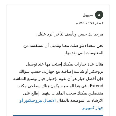
مجهول
٣ صفر ١٤٤١ هـ ١:٤٤ م
مرحبا بك حسن ونأسف لتأخر الرد عليك،
نحن سعداء بتواصلك معنا ونتمنى أن تستفسد من
المعلومات التي نقدمها.
هناك عدة خيارات يمكنك إستخدامها عند توصيل
بروجكتر أو شاشة إضافية مع جهازك، حسب سؤالك
فإن أفضل خيار هو أن تقوم بإختيار خيار توسبع الشاشة
Extend . في هذا الوضع سيكون هناك سطحي مكتب
منفصلين يمكنك سحب الملفات بينهما. إطلع على
الارشادات الموضحة بالمقال
الاتصال ببروجيكتور أو
جهاز كمبيوتر