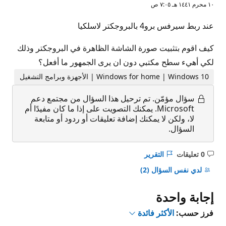
١٠ محرم ١٤٤١ هـ ٧:٠٥ ص
عند ربط سيرفس برو4 بالبروجكتر لاسلكيا
كيف اقوم بتثبيت صورة الشاشة الظاهرة في البروجكتر وذلك
لكي أهيء سطح مكتبي دون ان يرى الجمهور ما أفعل؟
Windows for home | Windows 10 | الأجهزة وبرامج التشغيل
سؤال مؤمّن.
تم ترحيل هذا السؤال من مجتمع دعم
Microsoft. يمكنك التصويت على إذا ما كان مفيدًا أم
لا، ولكن لا يمكنك إضافة تعليقات أو ردود أو متابعة
السؤال.
0 تعليقات
التقرير
ليست
هناك
لدي نفس السؤال
(2)
تعليقات
إجابة واحدة
فرز حسب:
الأكثر فائدة