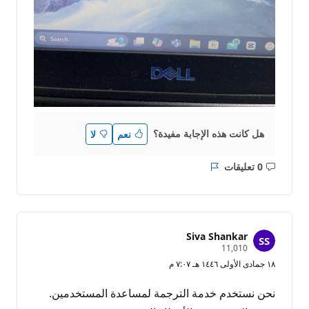
هل كانت هذه الإجابة مفيدة؟
نعم
لا
0 تعليقات
ليست
التقرير
هناك
تعليقات
Siva Shankar
ن
11,010
ق
١٨ جمادى الأولى ١٤٤٦ هـ ٧:٠٧ م
ا
ط
ا
نحن نستخدم خدمة الترجمة لمساعدة المستخدمين.
ل