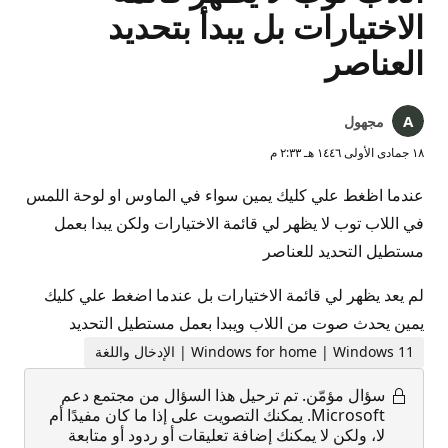
الاختيارات بل يبدأ بتحديد
العناصر
مجهول
١٨ جمادى الأولى ١٤٤٦ هـ ٢:٣٣ م
عندما اظغط علي كليك يمين سواء في الماوس او لوحة اللمس
في اللاب توب لا يظهر لي قائمة الاختيارات ولكن يبدا بعمل
مستطيل التحديد للعناصر
لم يعد يظهر لي قائمة الاختيارات بل عندما اضغط علي كليك
يمين يحدث صوت من اللاب ويبدا بعمل مستطيل التحديد
Windows for home | Windows 11 | الإدخال واللغة
سؤال مؤمّن.
تم ترحيل هذا السؤال من مجتمع دعم
Microsoft. يمكنك التصويت على إذا ما كان مفيدًا أم
لا، ولكن لا يمكنك إضافة تعليقات أو ردود أو متابعة