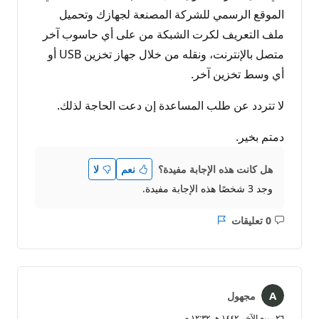
الموقع الرسمي للشركة المصنعة لجهازك وتحميل
ملف التعريف لكرت الشبكة من على أي حاسوب آخر
متصل بالإنترنت، ونقله من خلال جهاز تخزين USB أو
أي وسط تخزين آخر.
لا تتردد عن طلب المساعدة إن دعت الحاجة لذلك.
دمتم بخير.
هل كانت هذه الإجابة مفيدة؟
نعم
لا
وجد 3 شخصًا هذه الإجابة مفيدة.
0 تعليقات
ليست
التقرير
هناك
تعليقات
مجهول
٢٦ ربيع الآخر ١٤٤٢ هـ ١٢:٣٢ م