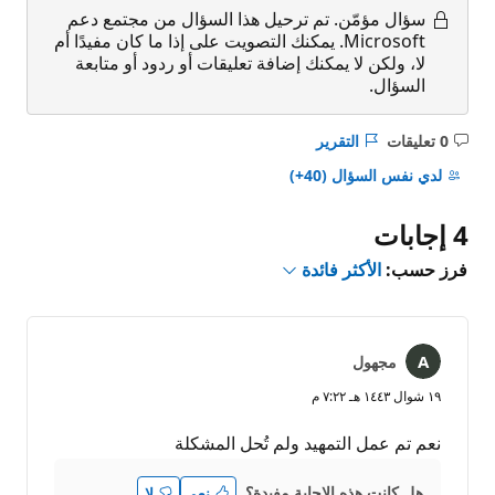
سؤال مؤمّن.
تم ترحيل هذا السؤال من مجتمع دعم
Microsoft. يمكنك التصويت على إذا ما كان مفيدًا أم
لا، ولكن لا يمكنك إضافة تعليقات أو ردود أو متابعة
السؤال.
0 تعليقات
التقرير
ليست
هناك
لدي نفس السؤال
(40+)
تعليقات
4 إجابات
فرز حسب:
الأكثر فائدة
مجهول
١٩ شوال ١٤٤٣ هـ ٧:٢٢ م
نعم تم عمل التمهيد ولم تُحل المشكلة
هل كانت هذه الإجابة مفيدة؟
نعم
لا