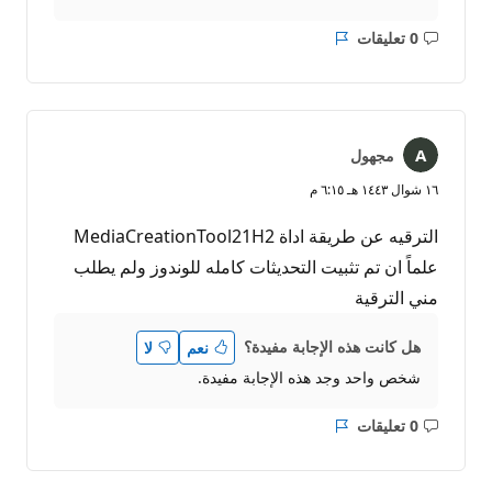
0 تعليقات
ليست
التقرير
هناك
تعليقات
مجهول
١٦ شوال ١٤٤٣ هـ ٦:١٥ م
الترقيه عن طريقة اداة MediaCreationTool21H2
علماً ان تم تثبيت التحديثات كامله للوندوز ولم يطلب
مني الترقية
هل كانت هذه الإجابة مفيدة؟
نعم
لا
شخص واحد وجد هذه الإجابة مفيدة.
0 تعليقات
ليست
التقرير
هناك
تعليقات