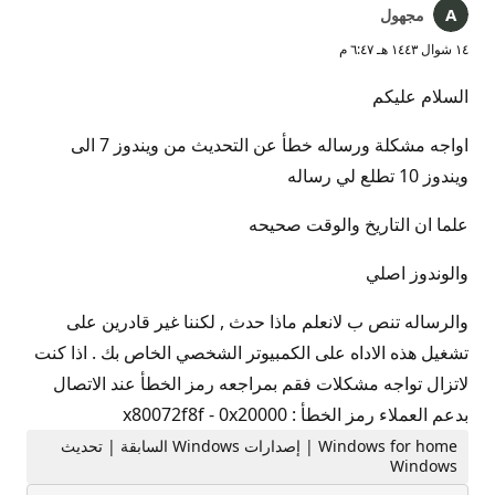
مجهول
١٤ شوال ١٤٤٣ هـ ٦:٤٧ م
السلام عليكم
اواجه مشكلة ورساله خطأ عن التحديث من ويندوز 7 الى
ويندوز 10 تطلع لي رساله
علما ان التاريخ والوقت صحيحه
والوندوز اصلي
والرساله تنص ب لانعلم ماذا حدث , لكننا غير قادرين على
تشغيل هذه الاداه على الكمبيوتر الشخصي الخاص بك . اذا كنت
لاتزال تواجه مشكلات فقم بمراجعه رمز الخطأ عند الاتصال
بدعم العملاء رمز الخطأ : x80072f8f - 0x20000
Windows for home | إصدارات Windows السابقة | تحديث
Windows