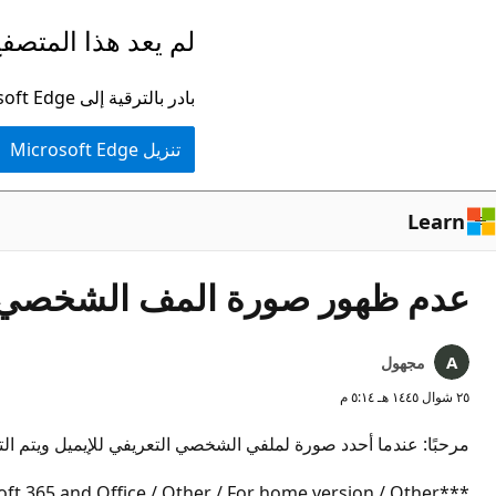
تخطي
لم يعد هذا المتصفح
إلى
المحتوى
بادر بالترقية إلى Microsoft Edge للاستفادة من أحدث الميزات والتحديثات الأمنية والدعم الفني.
الرئيسي
تنزيل Microsoft Edge
Learn
عدم ظهور صورة المف الشخصي
مجهول
٢٥ شوال ١٤٤٥ هـ ٥:١٤ م
مرحبًا: عندما أحدد صورة لملفي الشخصي التعريفي للإيميل ويتم ال
***Moved form Microsoft 365 and Office / Other / For home version / Other***