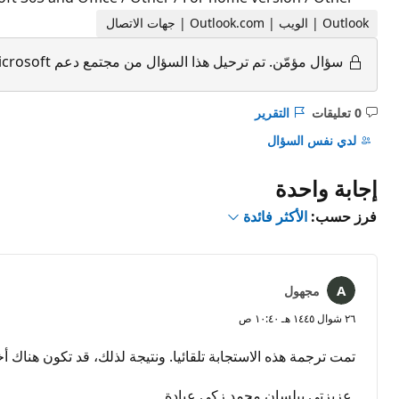
Outlook | الويب | Outlook.com | جهات الاتصال
سؤال مؤمّن.
تم ترحيل هذا السؤال من مجتمع دعم Microsoft. يمكنك التصويت على إذا ما كان مفيدًا أم لا، ولكن لا يمكنك إضافة تعليقات أو ردود أو متابعة السؤال.
0 تعليقات
التقرير
ليست
هناك
لدي نفس السؤال
تعليقات
إجابة واحدة
فرز حسب:
الأكثر فائدة
مجهول
٢٦ شوال ١٤٤٥ هـ ١٠:٤٠ ص
تمت ترجمة هذه الاستجابة تلقائيا. ونتيجة لذلك، قد تكون هناك أ
عزيزتي بيلسان محمد زكي عيادة