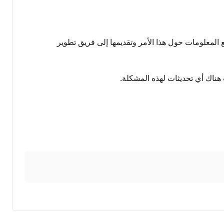
برناها لإعادة إظهار مشكلتك وتلقينا ملاحظات مماثلة في مجتمع Microsoft. نحن بصدد جمع المعلومات حول هذا الأمر وتقديمها إلى فريق تطوير
ناك أي تحديثات لهذه المشكلة.