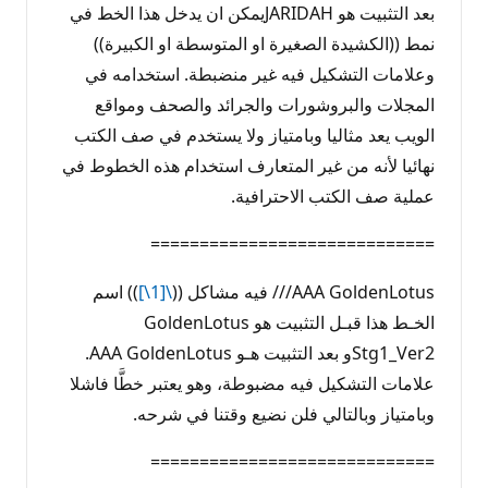
بعد التثبيت هو JARIDAHيمكن ان يدخل هذا الخط في
نمط ((الكشيدة الصغيرة او المتوسطة او الكبيرة))
وعلامات التشكيل فيه غير منضبطة. استخدامه في
المجلات والبروشورات والجرائد والصحف ومواقع
الويب يعد مثاليا وبامتياز ولا يستخدم في صف الكتب
نهائيا لأنه من غير المتعارف استخدام هذه الخطوط في
عملية صف الكتب الاحترافية.
=============================
AAA GoldenLotus/// فيه مشاكل ((
\[1\]
)) اسم
الخـط هذا قبـل التثبيت هو GoldenLotus
Stg1_Ver2و بعد التثبيت هـو AAA GoldenLotus.
علامات التشكيل فيه مضبوطة، وهو يعتبر خطَّا فاشلا
وبامتياز وبالتالي فلن نضيع وقتنا في شرحه.
=============================