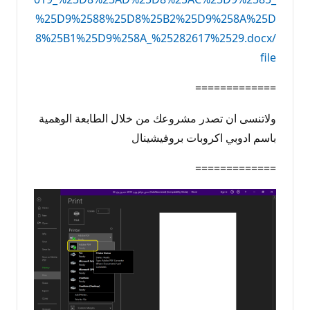
%25D9%2588%25D8%25B2%25D9%258A%25D
8%25B1%25D9%258A_%25282617%2529.docx/
file
=============
ولاتنسى ان تصدر مشروعك من خلال الطابعة الوهمية
باسم ادوبي اكروبات بروفيشينال
=============