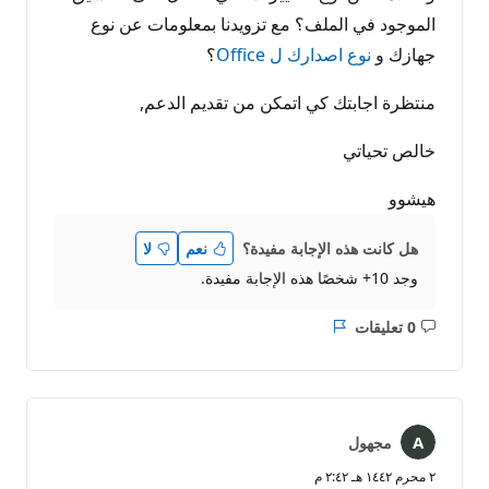
الموجود في الملف؟ مع تزويدنا بمعلومات عن نوع
جهازك و
نوع اصدارك ل Office
؟
منتظرة اجابتك كي اتمكن من تقديم الدعم,
خالص تحياتي
هيشوو
هل كانت هذه الإجابة مفيدة؟
نعم
لا
وجد 10+ شخصًا هذه الإجابة مفيدة.
0 تعليقات
ليست
التقرير
هناك
تعليقات
مجهول
٢ محرم ١٤٤٢ هـ ٢:٤٢ م