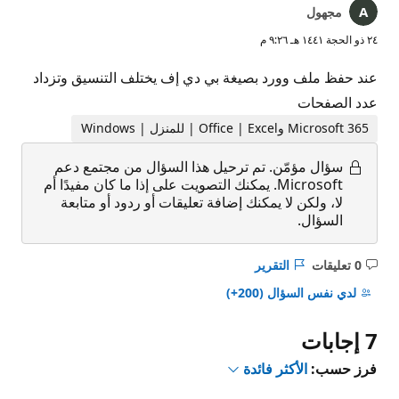
مجهول
٢٤ ذو الحجة ١٤٤١ هـ ٩:٢٦ م
عند حفظ ملف وورد بصيغة بي دي إف يختلف التنسيق وتزداد
عدد الصفحات
Microsoft 365 وOffice | Excel | للمنزل | Windows
سؤال مؤمّن.
تم ترحيل هذا السؤال من مجتمع دعم
Microsoft. يمكنك التصويت على إذا ما كان مفيدًا أم
لا، ولكن لا يمكنك إضافة تعليقات أو ردود أو متابعة
السؤال.
0 تعليقات
التقرير
ليست
هناك
لدي نفس السؤال
(200+)
تعليقات
7 إجابات
فرز حسب:
الأكثر فائدة