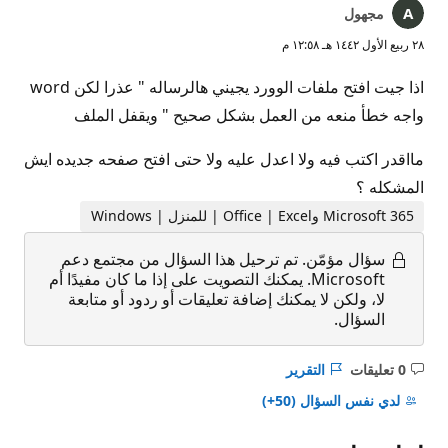
مجهول
٢٨ ربيع الأول ١٤٤٢ هـ ١٢:٥٨ م
اذا جيت افتح ملفات الوورد يجيني هالرساله " عذرا لكن word
واجه خطأ منعه من العمل بشكل صحيح " ويقفل الملف
مااقدر اكتب فيه ولا اعدل عليه ولا حتى افتح صفحه جديده ايش
المشكله ؟
Microsoft 365 وOffice | Excel | للمنزل | Windows
سؤال مؤمّن.
تم ترحيل هذا السؤال من مجتمع دعم
Microsoft. يمكنك التصويت على إذا ما كان مفيدًا أم
لا، ولكن لا يمكنك إضافة تعليقات أو ردود أو متابعة
السؤال.
0 تعليقات
التقرير
ليست
هناك
لدي نفس السؤال
(50+)
تعليقات