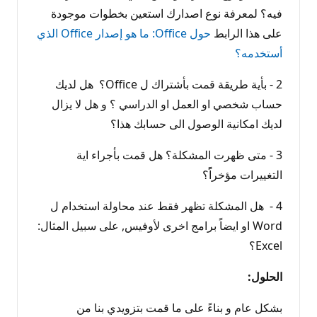
فيه؟ لمعرفة نوع اصدارك استعين بخطوات موجودة
على هذا الرابط
حول Office: ما هو إصدار Office الذي
أستخدمه؟
2 - بأية طريقة قمت بأشتراك ل Office؟ هل لديك
حساب شخصي او العمل او الدراسي ؟ و هل لا يزال
لديك امكانية الوصول الى حسابك هذا؟
3 - متى ظهرت المشكلة؟ هل قمت بأجراء اية
التغييرات مؤخراًً؟
4 - هل المشكلة تظهر فقط عند محاولة استخدام ل
Word او ايضاً برامج اخرى لأوفيس, على سبيل المثال:
Excel؟
الحلول:
بشكل عام و بناءً على ما قمت بتزويدي بنا من