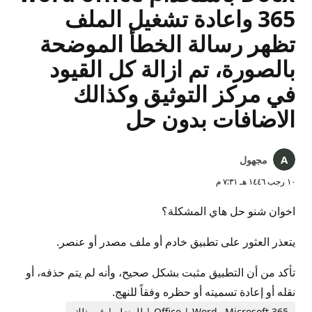
365 واعادة تشغيل الملف
تظهر رسالة الخطأ الموضحة
بالصورة، تم ازالة كل القيود
في مركز التوثيق وكذالك
الاضافات بدون حل
مجهول
١٠ رجب ١٤٤٦ هـ ٧:٣١ م
اخوان شنو حل هاي المشكلة؟
يتعذر العثور على تطبيق خادم أو ملف مصدر أو عنصر.
تأكد من أن التطبيق مثبت بشكل صحيح، وأنه لم يتم حذفه، أو
نقله أو إعادة تسميته أو حظره وفقاً للنهج.
Microsoft 365 وOffice | Word | للمنزل | غير ذلك