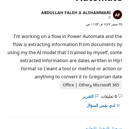
ABDULLAH FALEH A ALSHAMMARI
ن
0
ق
٢٥ صفر ١٤٤٧ هـ ١١:٥٢ ص
ا
ط
ا
I'm working on a flow in Power Automate and the
ل
سُ
flow is extracting information from documents by
م
ع
using my the AI model that I trained by myself, some
ة
extracted information are dates written in Hijri
format so I want a tool or method or action or
anything to convert it to Gregorian date.
Microsoft 365 وOffice | Other
0 تعليقات
التقرير
ليست
هناك
لدي نفس السؤال
تعليقات
تسجيل الدخول للتعليق