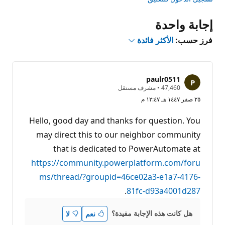
إجابة واحدة
فرز حسب:
الأكثر فائدة
paulr0511
ن
47,460
•
مشرف مستقل
ق
٢٥ صفر ١٤٤٧ هـ ١٢:٤٧ م
ا
ط
ا
Hello, good day and thanks for question. You
ل
سُ
may direct this to our neighbor community
م
ع
that is dedicated to PowerAutomate at
ة
https://community.powerplatform.com/foru
ms/thread/?groupid=46ce02a3-e1a7-4176-
.
81fc-d93a4001d287
هل كانت هذه الإجابة مفيدة؟
نعم
لا