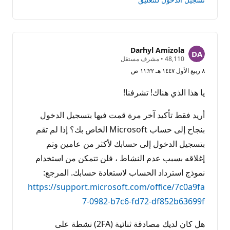
Darhyl Amizola
ن
48,110
•
مشرف مستقل
ق
٨ ربيع الأول ١٤٤٧ هـ ١١:٢٢ ص
ا
ط
ا
يا هذا الذي هناك! تشرفنا!
ل
سُ
م
أريد فقط تأكيد آخر مرة قمت فيها بتسجيل الدخول
ع
ة
بنجاح إلى حساب Microsoft الخاص بك؟ إذا لم تقم
بتسجيل الدخول إلى حسابك لأكثر من عامين وتم
إغلاقه بسبب عدم النشاط ، فلن تتمكن من استخدام
نموذج استرداد الحساب لاستعادة حسابك. المرجع:
https://support.microsoft.com/office/7c0a9fa
7-0982-b7c6-fd72-df852b63699f
هل كان لديك مصادقة ثنائية (2FA) نشطة على