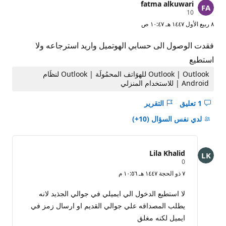
fatma alkuwari
ن
10
ق
٨ ربيع الأول ١٤٤٧ هـ ١٠:٤٧ ص
ا
ط
ا
فقدت الوصول الى حسابي الهوتميل واريد استرجاعه ولا
ل
سُ
استطيع
م
ع
Outlook | Outlook للهوَاتف المحمُولَة | Outlook لنظَام
ة
Android | للاستخدام المنزلي
1 تعليق
التقرير
إخفاء
التعليقات
لدي نفس السؤال
(10+)
لـ
السؤال
هذا
Lila Khalid
ن
0
ق
٧ ذو الحجة ١٤٤٧ هـ ١٠:٥٦ م
ا
ط
ا
لا استطيع الدخول الي ايميلي في جوالي الجذيد لانه
ل
يطلب المصداقه علي جوالي القديم او ارسال زمز في
سُ
م
ايميل لكنه مغلق
ع