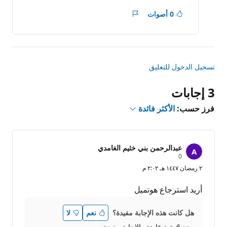
ة
0 أصوات
التقرير
تسجيل الدخول للتعليق
3 إجابات
فرز حسب:
الأكثر فائدة
عبدالرحمن بني خثيم الغامدي
ن
0
ق
٢ رمضان ١٤٤٧ هـ ٢:٠٢ م
ا
ط
ا
أريد استرجاع هوتميل
ل
سُ
م
هل كانت هذه الإجابة مفيدة؟
نعم
لا
ع
ة
وجد 6 شخصًا هذه الإجابة مفيدة.