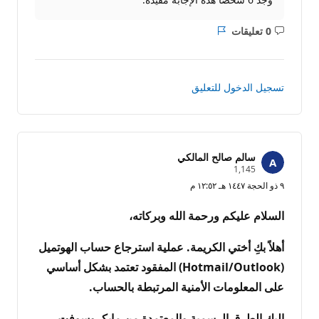
0 تعليقات
ليست
التقرير
هناك
تعليقات
تسجيل الدخول للتعليق
سالم صالح المالكي
ن
1,145
ق
٩ ذو الحجة ١٤٤٧ هـ ١٢:٥٢ م
ا
ط
ا
السلام عليكم ورحمة الله وبركاته،
ل
سُ
م
​أهلاً بكِ أختي الكريمة. عملية استرجاع حساب الهوتميل
ع
ة
(Hotmail/Outlook) المفقود تعتمد بشكل أساسي
على المعلومات الأمنية المرتبطة بالحساب.
​إليكِ الطرق الرسمية والمعتمدة من مايكروسوفت