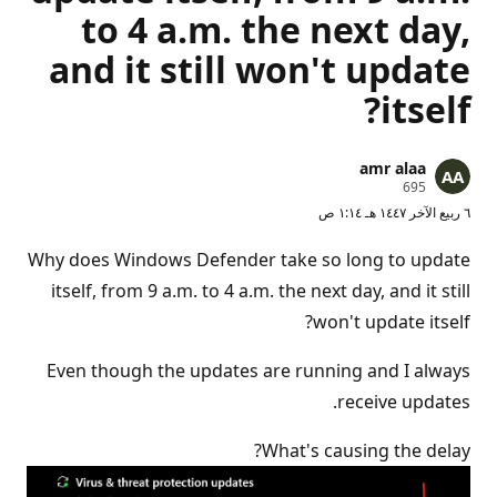
to 4 a.m. the next day,
and it still won't update
itself?
amr alaa
ن
695
ق
٦ ربيع الآخر ١٤٤٧ هـ ١:١٤ ص
ا
ط
ا
Why does Windows Defender take so long to update
ل
سُ
itself, from 9 a.m. to 4 a.m. the next day, and it still
م
ع
won't update itself?
ة
Even though the updates are running and I always
receive updates.
What's causing the delay?