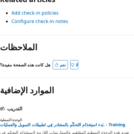
Add check-in policies
Configure check-in notes
وضع
القراءة
الملاحظات
معطّل
هل كانت هذه الصفحة مفيدة؟
لا
نعم
الموارد الإضافية
التدريب
الوحدة النمطية
بَدء استِخدَام التَحكُّم بالمصَادر فِي تَطبيقَات التمويل وَالعمليَات. - Training
تقدم هَذه الوحدَة النمطية المفَاهيم وَالممَارسَات اللازمة لاستخدَام التحكم فِي