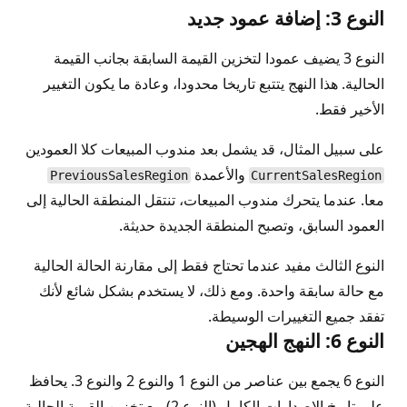
النوع 3: إضافة عمود جديد
النوع 3 يضيف عمودا لتخزين القيمة السابقة بجانب القيمة
الحالية. هذا النهج يتتبع تاريخا محدودا، وعادة ما يكون التغيير
الأخير فقط.
على سبيل المثال، قد يشمل بعد مندوب المبيعات كلا العمودين
والأعمدة
PreviousSalesRegion
CurrentSalesRegion
معا. عندما يتحرك مندوب المبيعات، تنتقل المنطقة الحالية إلى
العمود السابق، وتصبح المنطقة الجديدة حديثة.
النوع الثالث مفيد عندما تحتاج فقط إلى مقارنة الحالة الحالية
مع حالة سابقة واحدة. ومع ذلك، لا يستخدم بشكل شائع لأنك
تفقد جميع التغييرات الوسيطة.
النوع 6: النهج الهجين
النوع 6 يجمع بين عناصر من النوع 1 والنوع 2 والنوع 3. يحافظ
على تاريخ الإصدارات الكامل (النوع 2) مع تخزين القيمة الحالية