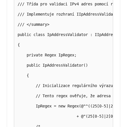
/// Třída pro validaci IPv4 adres pomocí regulárn
/// Implementuje rozhraní IIpAddressValidator.

/// </summary>

public class IpAddressValidator : IIpAddressValid
{

    private Regex IpRegex;

    public IpAddressValidator()

    {

        // Inicializace regulárního výrazu pro v
        // Tento regex ověřuje, že adresa má for
        IpRegex = new Regex(@"^((25[0-5]|2[0-4][
                          + @"(25[0-5]|2[0-4][0-
        /*
