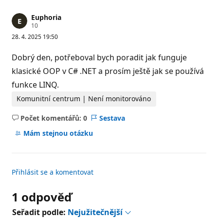
Euphoria
R
10
e
28. 4. 2025 19:50
p
u
t
Dobrý den, potřeboval bych poradit jak funguje
a
č
klasické OOP v C# .NET a prosím ještě jak se používá
n
funkce LINQ.
í
b
o
Komunitní centrum | Není monitorováno
d
y
Počet komentářů: 0
Sestava
Žádné
komentáře
Mám stejnou otázku
Přihlásit se a komentovat
1 odpověď
Seřadit podle:
Nejužitečnější