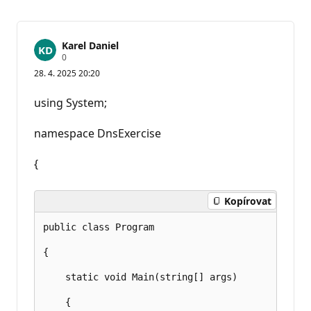
Karel Daniel
R
0
e
28. 4. 2025 20:20
p
u
t
using System;
a
č
n
namespace DnsExercise
í
b
o
{
d
y
Kopírovat
public class Program

{

    static void Main(string[] args)

    {
