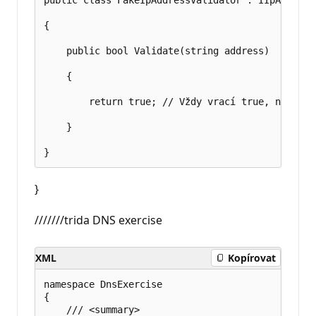
{

    public bool Validate(string address)

    {

        return true; // Vždy vrací true, nezávis
    }

}
///////trida DNS exercise
XML
Kopírovat
namespace DnsExercise

{

    /// <summary>
