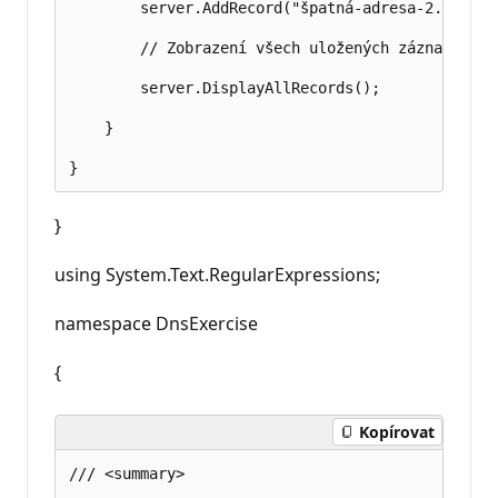
        server.AddRecord("špatná-adresa-2.com", 
        // Zobrazení všech uložených záznamů v DN
        server.DisplayAllRecords();

    }

}
using System.Text.RegularExpressions;
namespace DnsExercise
{
Kopírovat
/// <summary>
