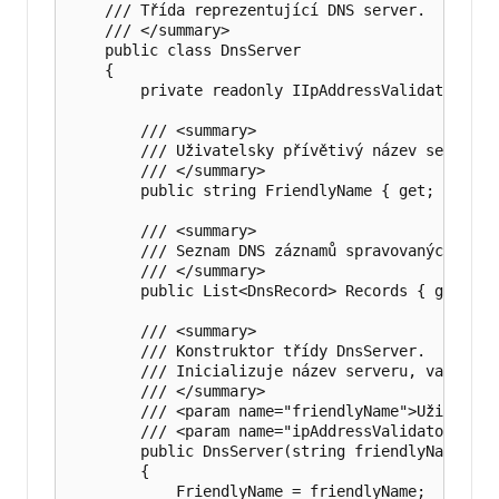
    /// Třída reprezentující DNS server.

    /// </summary>

    public class DnsServer

    {

        private readonly IIpAddressValidator _ip
        /// <summary>

        /// Uživatelsky přívětivý název serveru.

        /// </summary>

        public string FriendlyName { get; set; }

        /// <summary>

        /// Seznam DNS záznamů spravovaných serve
        /// </summary>

        public List<DnsRecord> Records { get; set
        /// <summary>

        /// Konstruktor třídy DnsServer.

        /// Inicializuje název serveru, validáto
        /// </summary>

        /// <param name="friendlyName">Uživatels
        /// <param name="ipAddressValidator">Ins
        public DnsServer(string friendlyName, II
        {

            FriendlyName = friendlyName;
