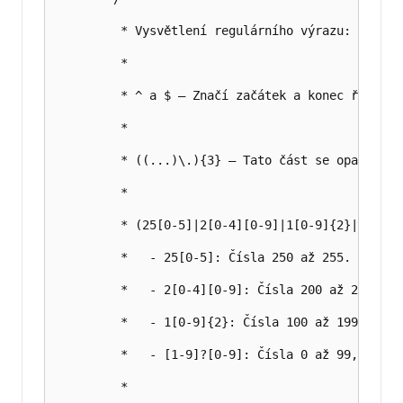
         * Vysvětlení regulárního výrazu:

         * 

         * ^ a $ – Značí začátek a konec řetězce
         * 

         * ((...)\.){3} – Tato část se opakuje t
         * 

         * (25[0-5]|2[0-4][0-9]|1[0-9]{2}|[1-9]?
         *   - 25[0-5]: Čísla 250 až 255.

         *   - 2[0-4][0-9]: Čísla 200 až 249.

         *   - 1[0-9]{2}: Čísla 100 až 199.

         *   - [1-9]?[0-9]: Čísla 0 až 99, přiče
         * 
