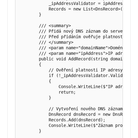
            _ipAddressValidator = ipAddressValida
            Records = new List<DnsRecord>();

        }

        /// <summary>

        /// Přidá nový DNS záznam do serveru.

        /// Před přidáním ověřuje platnost IP adr
        /// </summary>

        /// <param name="domainName">Doménové jmé
        /// <param name="ipAddress">IP adresa.</p
        public void AddRecord(string domainName,
        {

            // Ověření platnosti IP adresy

            if (!_ipAddressValidator.Validate(ipA
            {

                Console.WriteLine($"IP adresa '{
                return;

            }

            // Vytvoření nového DNS záznamu

            DnsRecord dnsRecord = new DnsRecord(
            Records.Add(dnsRecord);

            Console.WriteLine($"Záznam pro '{dom
        }
