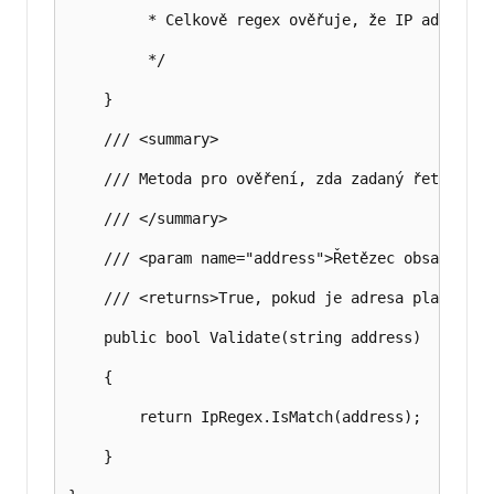
         * Celkově regex ověřuje, že IP adresa m
         */

    }

    /// <summary>

    /// Metoda pro ověření, zda zadaný řetězec j
    /// </summary>

    /// <param name="address">Řetězec obsahující
    /// <returns>True, pokud je adresa platná; j
    public bool Validate(string address)

    {

        return IpRegex.IsMatch(address);

    }
