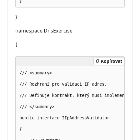
}
namespace DnsExercise
{
Kopírovat
/// <summary>

/// Rozhraní pro validaci IP adres.

/// Definuje kontrakt, který musí implementovat 
/// </summary>

public interface IIpAddressValidator

{
