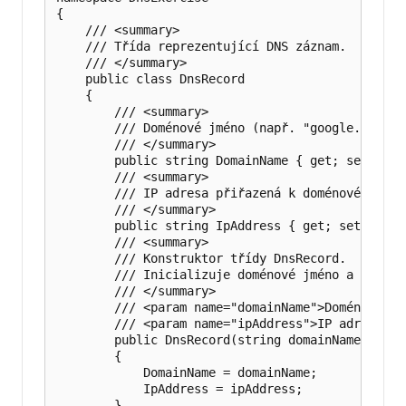
{

    /// <summary>

    /// Třída reprezentující DNS záznam.

    /// </summary>

    public class DnsRecord

    {

        /// <summary>

        /// Doménové jméno (např. "google.com").

        /// </summary>

        public string DomainName { get; set; }

        /// <summary>

        /// IP adresa přiřazená k doménovému jmé
        /// </summary>

        public string IpAddress { get; set; }

        /// <summary>

        /// Konstruktor třídy DnsRecord.

        /// Inicializuje doménové jméno a IP adre
        /// </summary>

        /// <param name="domainName">Doménové jmé
        /// <param name="ipAddress">IP adresa.</p
        public DnsRecord(string domainName, strin
        {

            DomainName = domainName;

            IpAddress = ipAddress;

        }
