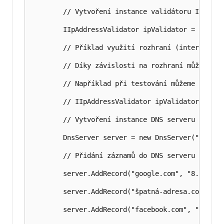
        // Vytvoření instance validátoru IP adres
        IIpAddressValidator ipValidator = new Ip
        // Příklad využití rozhraní (interface) 
        // Díky závislosti na rozhraní můžeme sn
        // Například při testování můžeme použít
        // IIpAddressValidator ipValidator = new
        // Vytvoření instance DNS serveru s názv
        DnsServer server = new DnsServer("Můj se
        // Přidání záznamů do DNS serveru

        server.AddRecord("google.com", "8.8.8.8"
        server.AddRecord("špatná-adresa.com", "x
        server.AddRecord("facebook.com", "168.10