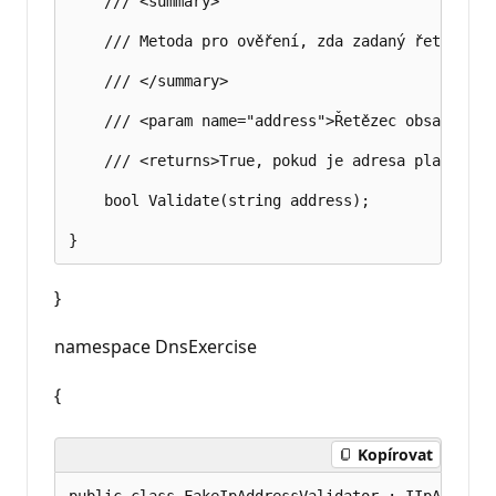
    /// <summary>

    /// Metoda pro ověření, zda zadaný řetězec j
    /// </summary>

    /// <param name="address">Řetězec obsahující
    /// <returns>True, pokud je adresa platná; j
    bool Validate(string address);

}
namespace DnsExercise
{
Kopírovat
public class FakeIpAddressValidator : IIpAddressV