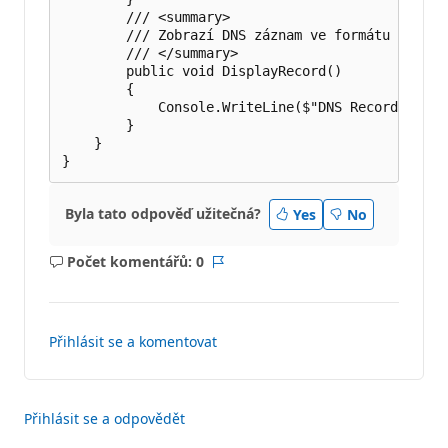
        /// <summary>

        /// Zobrazí DNS záznam ve formátu "domén
        /// </summary>

        public void DisplayRecord()

        {

            Console.WriteLine($"DNS Record: {Dom
        }

    }

Byla tato odpověď užitečná?
Yes
No
Počet komentářů: 0
Žádné
Sestava
komentáře
Přihlásit se a komentovat
Přihlásit se a odpovědět