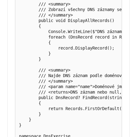
        /// <summary>

        /// Zobrazí všechny DNS záznamy serveru.

        /// </summary>

        public void DisplayAllRecords()

        {

            Console.WriteLine($"DNS záznamy pro 
            foreach (DnsRecord record in Records)
            {

                record.DisplayRecord();

            }

        }

        /// <summary>

        /// Najde DNS záznam podle doménového jmé
        /// </summary>

        /// <param name="name">Doménové jméno.</p
        /// <returns>DNS záznam nebo null, pokud
        public DnsRecord? FindRecord(string name)
        {

            return Records.FirstOrDefault(r => r
        }

    }

}

namespace DnsExercise
