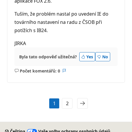
aplikace FOX 2.6.
Tuším, že problém nastal po uvedení IE do
továrního nastavení na radu z ČSOB při
potížích s IB24.
JIRKA
Byla tato odpověď užitečná?
Yes
No
Počet komentářů: 0
Žádné
Sestava
komentáře
1
2
Čeština
Vaše volby ochrany osobních údajů