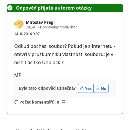
Odpověď přijatá autorem otázky
Miroslav Pragl
R
78,591
•
Dobrovolný moderátor
e
14. 8. 2014 9:07
p
u
t
Odkud pochazi soubor? Pokud je z Internetu -
a
č
otevri v pruzkumniku vlastnosti souboru: je v
n
nich tlacitko Unblock ?
í
b
o
MP
d
y
Byla tato odpověď užitečná?
Yes
No
Počet komentářů: 0
Žádné
Sestava
komentáře