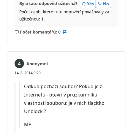
Byla tato odpověď užitečná?
Yes
No
Počet osob, které tuto odpověď považovaly za
užitečnou: 1.
Počet komentářů: 0
Žádné
Sestava
komentáře
Anonymní
14. 8. 2014 9:20
Odkud pochazi soubor? Pokud je z
Internetu - otevri v pruzkumniku
vlastnosti souboru: je v nich tlacitko
Unblock ?
MP