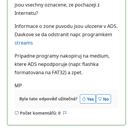
č
jsou vsechny oznacene, ze pochazeji z
n
Internetu?
í
b
o
Informace o zone puvodu jsou ulozene v ADS.
d
y
Davkove se da odstranit napr. programkem
streams
Pripadne programy nakopiruj na medium,
ktere ADS nepodporuje (napr. flashka
formatovana na FAT32) a zpet.
MP
Byla tato odpověď užitečná?
Yes
No
Počet komentářů: 0
Žádné
Sestava
komentáře