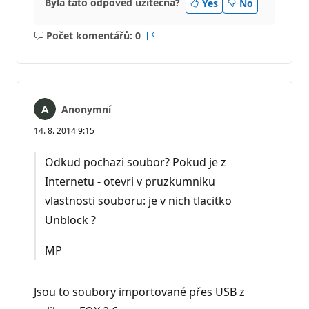
Byla tato odpověď užitečná?
Yes
No
Počet komentářů: 0
Žádné
Sestava
komentáře
Anonymní
14. 8. 2014 9:15
Odkud pochazi soubor? Pokud je z
Internetu - otevri v pruzkumniku
vlastnosti souboru: je v nich tlacitko
Unblock ?
MP
Jsou to soubory importované přes USB z