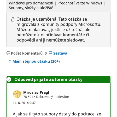
Windows pro domácnosti | Předchozí verze Windows |
Soubory, složky a úložiště
Otázka je uzamčená.
Tato otázka se
migrovala z komunity podpory Microsoftu.
Můžete hlasovat, jestli je užitečná, ale
nemůžete k ní přidávat komentáře či
odpovědi ani ji nemůžete sledovat.
Počet komentářů: 0
Sestava
Žádné
komentáře
Mám stejnou otázku
(20+)
Odpověď přijatá autorem otázky
Miroslav Pragl
R
78,591
•
Dobrovolný moderátor
e
14. 8. 2014 9:47
p
u
t
A jak se ti tyto soubory dstaly do pocitace, ze
a