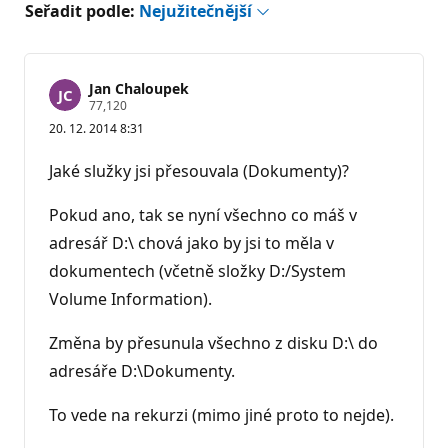
Seřadit podle:
Nejužitečnější
Jan Chaloupek
R
77,120
e
20. 12. 2014 8:31
p
u
t
Jaké služky jsi přesouvala (Dokumenty)?
a
č
n
Pokud ano, tak se nyní všechno co máš v
í
b
adresář D:\ chová jako by jsi to měla v
o
dokumentech (včetně složky D:/System
d
y
Volume Information).
Změna by přesunula všechno z disku D:\ do
adresáře D:\Dokumenty.
To vede na rekurzi (mimo jiné proto to nejde).