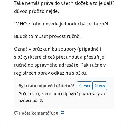
Také nemáš práva do všech složek a to je další
důvod proč to nejde.
IMHO z toho nevede jednoduchá cesta zpět.
Budeš to muset provést ručně.
Označ v průzkuníku soubory (případně i
složky) které chceš přesunout a přesuň je
ručně do správného adresáře. Pak ručně v
registrech oprav odkaz na složku.
Byla tato odpověď užitečná?
Yes
No
Počet osob, které tuto odpověď považovaly za
užitečnou: 2.
Počet komentářů: 0
Žádné
Sestava
komentáře