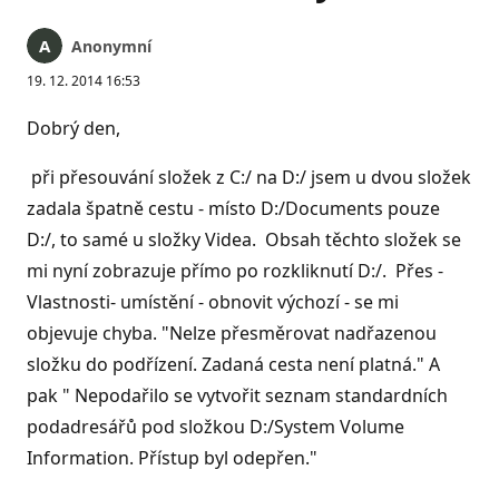
Anonymní
19. 12. 2014 16:53
Dobrý den,
při přesouvání složek z C:/ na D:/ jsem u dvou složek
zadala špatně cestu - místo D:/Documents pouze
D:/, to samé u složky Videa. Obsah těchto složek se
mi nyní zobrazuje přímo po rozkliknutí D:/. Přes -
Vlastnosti- umístění - obnovit výchozí - se mi
objevuje chyba. "Nelze přesměrovat nadřazenou
složku do podřízení. Zadaná cesta není platná." A
pak " Nepodařilo se vytvořit seznam standardních
podadresářů pod složkou D:/System Volume
Information. Přístup byl odepřen."