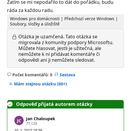
Zatím se mi nepodařilo to dát do pořádku, budu
ráda za každou radu.
Windows pro domácnosti | Předchozí verze Windows |
Soubory, složky a úložiště
Otázka je uzamčená.
Tato otázka se
migrovala z komunity podpory Microsoftu.
Můžete hlasovat, jestli je užitečná, ale
nemůžete k ní přidávat komentáře či
odpovědi ani ji nemůžete sledovat.
Počet komentářů: 0
Sestava
Žádné
komentáře
Mám stejnou otázku
(60+)
Odpověď přijatá autorem otázky
Jan Chaloupek
R
77,120
e
10. 1. 2015 18:39