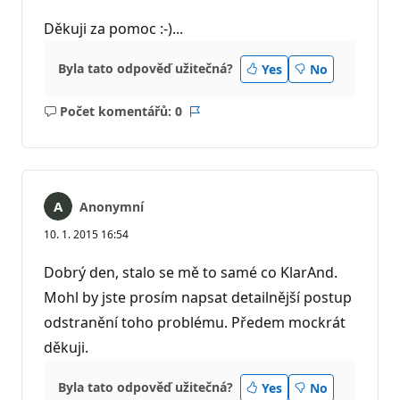
Děkuji za pomoc :-)...
Byla tato odpověď užitečná?
Yes
No
Počet komentářů: 0
Žádné
Sestava
komentáře
Anonymní
10. 1. 2015 16:54
Dobrý den, stalo se mě to samé co KlarAnd.
Mohl by jste prosím napsat detailnější postup
odstranění toho problému. Předem mockrát
děkuji.
Byla tato odpověď užitečná?
Yes
No