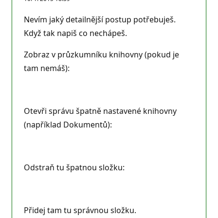
p
u
t
Nevím jaký detailnější postup potřebuješ.
a
č
Když tak napiš co nechápeš.
n
í
b
Zobraz v průzkumníku knihovny (pokud je
o
tam nemáš):
d
y
Otevři správu špatně nastavené knihovny
(například Dokumentů):
Odstraň tu špatnou složku:
Přidej tam tu správnou složku.