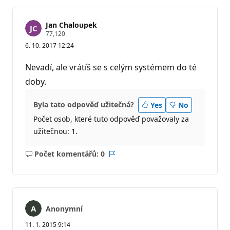
Jan Chaloupek
R
77,120
e
6. 10. 2017 12:24
p
u
t
Nevadí, ale vrátíš se s celým systémem do té
a
č
doby.
n
í
b
Byla tato odpověď užitečná?
Yes
No
o
d
Počet osob, které tuto odpověď považovaly za
y
užitečnou: 1.
Počet komentářů: 0
Žádné
Sestava
komentáře
Anonymní
11. 1. 2015 9:14