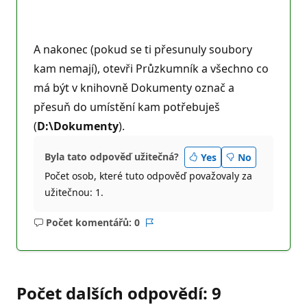
A nakonec (pokud se ti přesunuly soubory
kam nemají), otevři Průzkumník a všechno co
má být v knihovně Dokumenty označ a
přesuň do umístění kam potřebuješ
(
D:\Dokumenty
).
Byla tato odpověď užitečná?
Yes
No
Počet osob, které tuto odpověď považovaly za
užitečnou: 1.
Počet komentářů: 0
Žádné
Sestava
komentáře
Počet dalších odpovědí: 9