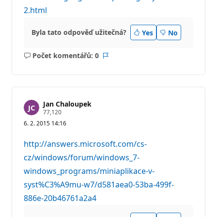
2.html
Byla tato odpověď užitečná?
Yes
No
Počet komentářů: 0
Žádné
Sestava
komentáře
Jan Chaloupek
R
77,120
e
6. 2. 2015 14:16
p
u
t
http://answers.microsoft.com/cs-
a
č
cz/windows/forum/windows_7-
n
windows_programs/miniaplikace-v-
í
b
syst%C3%A9mu-w7/d581aea0-53ba-499f-
o
d
886e-20b46761a2a4
y