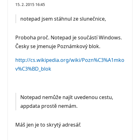
e
15. 2. 2015 16:45
p
u
t
notepad jsem stáhnul ze slunečnice,
a
č
n
í
Proboha proč. Notepad je součástí Windows.
b
o
Česky se jmenuje Poznámkový blok.
d
y
http://cs.wikipedia.org/wiki/Pozn%C3%A1mko
v%C3%BD_blok
Notepad nemůže najít uvedenou cestu,
appdata prostě nemám.
Máš jen je to skrytý adresář.