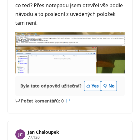
co teď? Přes notepadu jsem otevřel vše podle
návodu a to poslední z uvedených položek
tam není.
Byla tato odpověď užitečná?
Yes
No
Počet komentářů: 0
Žádné
Sestava
komentáře
Jan Chaloupek
R
77,120