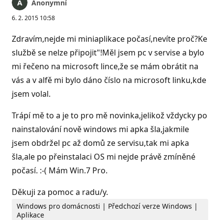
Anonymní
6. 2. 2015 10:58
Zdravím,nejde mi miniaplikace počasí,nevíte proč?Ke
službě se nelze připojit"!Měl jsem pc v servise a bylo
mi řečeno na microsoft lince,že se mám obrátit na
vás a v alfě mi bylo dáno číslo na microsoft linku,kde
jsem volal.
Trápí mě to a je to pro mě novinka,jelikož vždycky po
nainstalování nově windows mi apka šla,jakmile
jsem obdržel pc až domů ze servisu,tak mi apka
šla,ale po přeinstalaci OS mi nejde právě zmíněné
počasí. :-( Mám Win.7 Pro.
Děkuji za pomoc a radu/y.
Windows pro domácnosti | Předchozí verze Windows |
Aplikace