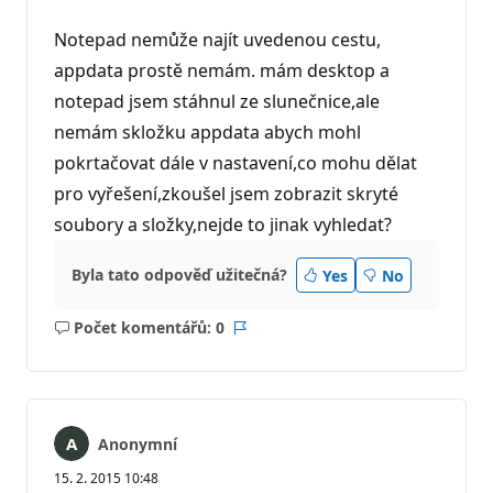
Notepad nemůže najít uvedenou cestu,
appdata prostě nemám. mám desktop a
notepad jsem stáhnul ze slunečnice,ale
nemám skložku appdata abych mohl
pokrtačovat dále v nastavení,co mohu dělat
pro vyřešení,zkoušel jsem zobrazit skryté
soubory a složky,nejde to jinak vyhledat?
Byla tato odpověď užitečná?
Yes
No
Počet komentářů: 0
Žádné
Sestava
komentáře
Anonymní
15. 2. 2015 10:48