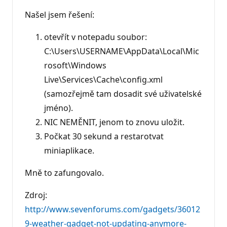
Našel jsem řešení:
otevřít v notepadu soubor:
C:\Users\USERNAME\AppData\Local\Mic
rosoft\Windows
Live\Services\Cache\config.xml
(samozřejmě tam dosadit své uživatelské
jméno).
NIC NEMĚNIT, jenom to znovu uložit.
Počkat 30 sekund a restarotvat
miniaplikace.
Mně to zafungovalo.
Zdroj:
http://www.sevenforums.com/gadgets/36012
9-weather-gadget-not-updating-anymore-