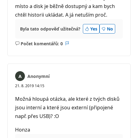
místo a disk je běžně dostupný a kam bych
chtěl historii ukládat. A já netuším proč.
Byla tato odpověď užitečná?
Yes
No
Počet komentářů: 0
Žádné
Sestava
komentáře
Anonymní
21. 8. 2019 14:15
Možná hloupá otázka, ale které z tvých disků
jsou interní a které jsou externí (připojené
např. přes USB)? :O
Honza