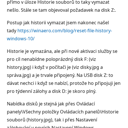
přímo v úloze Historie souborů to taky vymazat
nešlo. Stále se tam objevoval požadavek na disk Z:.
Postup jak historii vymazat jsem nakonec našel
tady
https://winaero.com/blog/reset-file-history-
windows-10/
Historie je vymazána, ale při nové aktivaci služby se
pro cíl nenabídne poloprázdný disk F: (viz
history.jpg) i když v počítači je (viz disky.jpg a
správa.jpg) a je trvale připojený. Na USB disk Z: to
dávat nechci i když se nabízí, protože ho připojuji jen
pro týdenní zálohy a disk D: je skoro plný.
Nabídka disků je stejná jak přes Ovládací
panely\Všechny položky Ovládacích panelů\Historie
souborů (history.jpg), tak i přes Nastavení
zálohování v nových Nastavení Windows