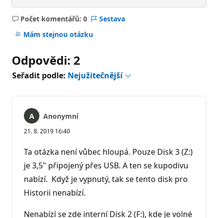
Počet komentářů: 0
Sestava
Žádné
komentáře
Mám stejnou otázku
Odpovědi: 2
Seřadit podle:
Nejužitečnější
Anonymní
21. 8. 2019 16:40
Ta otázka není vůbec hloupá. Pouze Disk 3 (Z:)
je 3,5" připojený přes USB. A ten se kupodivu
nabízí. Když je vypnutý, tak se tento disk pro
Historii nenabízí.
Nenabízí se zde interní Disk 2 (F:), kde je volné