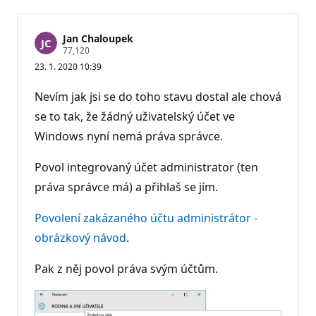
Jan Chaloupek
R
77,120
e
23. 1. 2020 10:39
p
u
t
Nevím jak jsi se do toho stavu dostal ale chová
a
č
se to tak, že žádný uživatelský účet ve
n
Windows nyní nemá práva správce.
í
b
o
Povol integrovaný účet administrator (ten
d
y
práva správce má) a přihlaš se jím.
Povolení zakázaného účtu administrátor -
obrázkový návod
.
Pak z něj povol práva svým účtům.