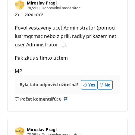
Miroslav Pragl
R
78,591
•
Dobrovolný moderátor
e
23. 1. 2020 10:06
p
u
t
Povol vestaveny ucet Administrator (pomoci
a
č
lusrmgr.msc nebo z prik. radky prikazem net
n
user Administrator ....).
í
b
o
Pak zkus s timto uctem
d
y
MP
Byla tato odpověď užitečná?
Yes
No
Počet komentářů: 0
Žádné
Sestava
komentáře
Miroslav Pragl
R
78,591
•
Dobrovolný moderátor