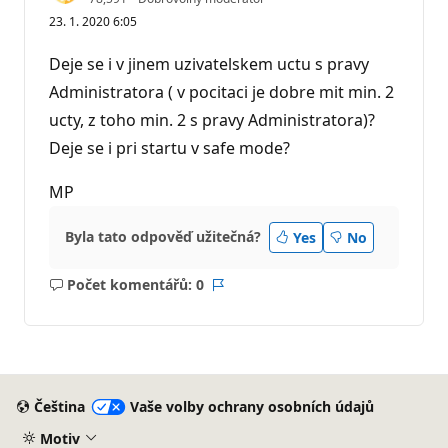
e
23. 1. 2020 6:05
p
u
t
Deje se i v jinem uzivatelskem uctu s pravy
a
č
Administratora ( v pocitaci je dobre mit min. 2
n
ucty, z toho min. 2 s pravy Administratora)?
í
b
Deje se i pri startu v safe mode?
o
d
y
MP
Byla tato odpověď užitečná?
Yes
No
Počet komentářů: 0
Žádné
Sestava
komentáře
Čeština
Vaše volby ochrany osobních údajů
Motiv