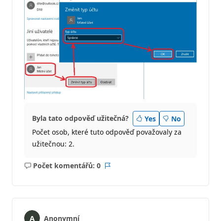
Byla tato odpověď užitečná?
Yes
No
Počet osob, které tuto odpověď považovaly za
užitečnou: 2.
Počet komentářů: 0
Žádné
Sestava
komentáře
Anonymní