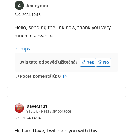
Anonymní
8. 9. 2024 19:16
Hello, sending the link now, thank you very
much in advance.
dumps
Byla tato odpověď užitečná?
Yes
No
Počet komentářů: 0
Žádné
Sestava
komentáře
DaveM121
R
913.8K
•
Nezávislý poradce
e
8. 9. 2024 14:04
p
u
t
Hi, I am Dave, I will help you with this.