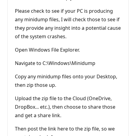
a
č
n
Please check to see if your PC is producing
í
b
any minidump files, I will check those to see if
o
they provide any insight into a potential cause
d
y
of the system crashes.
Open Windows File Explorer.
Navigate to C:\Windows\Minidump
Copy any minidump files onto your Desktop,
then zip those up.
Upload the zip file to the Cloud (OneDrive,
DropBox... etc.), then choose to share those
and get a share link.
Then post the link here to the zip file, so we