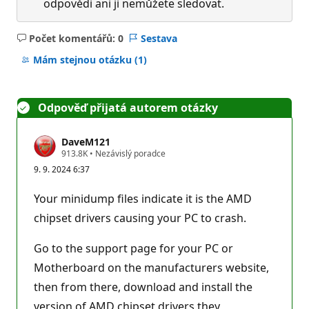
odpovědi ani ji nemůžete sledovat.
Počet komentářů: 0
Sestava
Žádné
komentáře
Mám stejnou otázku
(1)
Odpověď přijatá autorem otázky
DaveM121
R
913.8K
•
Nezávislý poradce
e
9. 9. 2024 6:37
p
u
t
Your minidump files indicate it is the AMD
a
č
chipset drivers causing your PC to crash.
n
í
b
Go to the support page for your PC or
o
Motherboard on the manufacturers website,
d
y
then from there, download and install the
version of AMD chipset drivers they