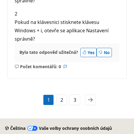
správně?
2
Pokud na klávesnici stisknete klávesu
Windows + i, otevře se aplikace Nastavení
správně?
Byla tato odpověď užitečná?
Yes
No
Počet komentářů: 0
Žádné
Sestava
komentáře
1
2
3
Čeština
Vaše volby ochrany osobních údajů