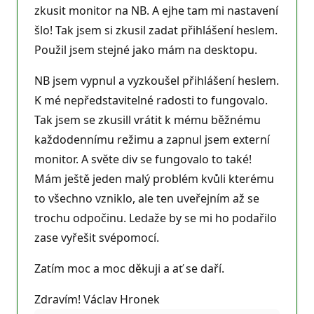
zkusit monitor na NB. A ejhe tam mi nastavení
šlo! Tak jsem si zkusil zadat přihlášení heslem.
Použil jsem stejné jako mám na desktopu.
NB jsem vypnul a vyzkoušel přihlášení heslem.
K mé nepředstavitelné radosti to fungovalo.
Tak jsem se zkusill vrátit k mému běžnému
každodennímu režimu a zapnul jsem externí
monitor. A světe div se fungovalo to také!
Mám ještě jeden malý problém kvůli kterému
to všechno vzniklo, ale ten uveřejním až se
trochu odpočinu. Ledaže by se mi ho podařilo
zase vyřešit svépomocí.
Zatím moc a moc děkuji a ať se daří.
Zdravím! Václav Hronek