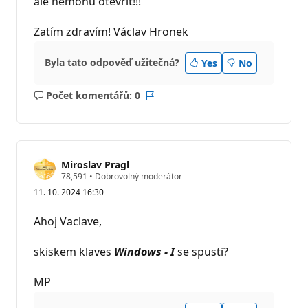
ale nemohu otevřít!!!
Zatím zdravím! Václav Hronek
Byla tato odpověď užitečná?
Yes
No
Počet komentářů: 0
Žádné
Sestava
komentáře
Miroslav Pragl
R
78,591
•
Dobrovolný moderátor
e
11. 10. 2024 16:30
p
u
t
Ahoj Vaclave,
a
č
n
skiskem klaves
Windows - I
se spusti?
í
b
o
MP
d
y