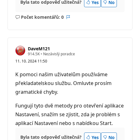
Byla tato odpověď užitečná?
Yes
No
Počet komentářů: 0
Žádné
Sestava
komentáře
DaveM121
R
914.5K
•
Nezávislý poradce
e
11. 10. 2024 11:50
p
u
t
K pomoci našim uživatelům používáme
a
č
překladatelskou službu. Omluvte prosím
n
gramatické chyby.
í
b
o
Fungují tyto dvě metody pro otevření aplikace
d
y
Nastavení, snažím se zjistit, zda je problém s
aplikací Nastavení nebo s nabídkou Start.
Byla tato odpověď užitečná?
Yes
No