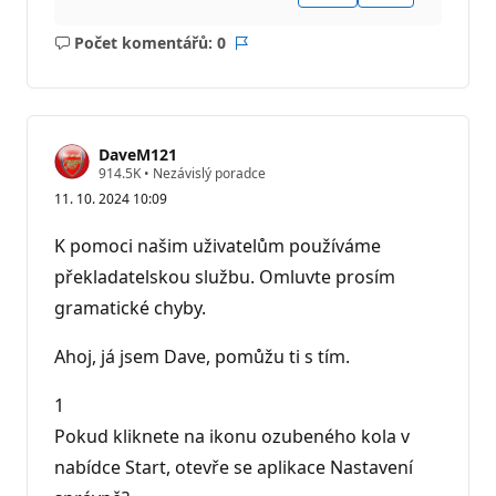
Počet komentářů: 0
Žádné
Sestava
komentáře
DaveM121
R
914.5K
•
Nezávislý poradce
e
11. 10. 2024 10:09
p
u
t
K pomoci našim uživatelům používáme
a
č
překladatelskou službu. Omluvte prosím
n
gramatické chyby.
í
b
o
Ahoj, já jsem Dave, pomůžu ti s tím.
d
y
1
Pokud kliknete na ikonu ozubeného kola v
nabídce Start, otevře se aplikace Nastavení