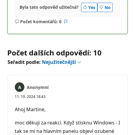
Byla tato odpověď užitečná?
Yes
No
Počet komentářů: 0
Žádné
Sestava
komentáře
Počet dalších odpovědí: 10
Seřadit podle:
Nejužitečnější
Anonymní
11. 10. 2024 18:43
Ahoj Martine,
moc děkuji za reakci. Když stisknu Windows - I
tak se mi na hlavním panelu objeví ozubené