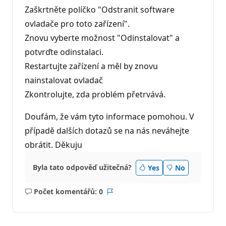
Zaškrtněte políčko "Odstranit software
ovladače pro toto zařízení".
Znovu vyberte možnost "Odinstalovat" a
potvrďte odinstalaci.
Restartujte zařízení a měl by znovu
nainstalovat ovladač
Zkontrolujte, zda problém přetrvává.
Doufám, že vám tyto informace pomohou. V
případě dalších dotazů se na nás neváhejte
obrátit. Děkuju
Byla tato odpověď užitečná?
Yes
No
Počet komentářů: 0
Žádné
Sestava
komentáře