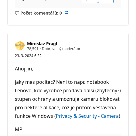
Počet komentářů: 0
Žádné
Sestava
komentáře
Miroslav Pragl
R
78,591
•
Dobrovolný moderátor
e
23. 3. 2024 6:22
p
u
t
Ahoj Jiri,
a
č
n
jaky mas pocitac? Neni to napr. notebook
í
b
Lenovo, kde vyrobce prodava dalsi (zbytecny?)
o
stupen ochrany a umoznuje kameru blokovat
d
y
pro nektere alikace, coz je pritom vestavena
funkce Windows (
Privacy & Security - Camera
)
MP