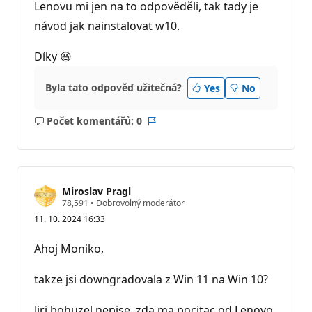
Lenovu mi jen na to odpověděli, tak tady je
návod jak nainstalovat w10.
Díky 😆
Byla tato odpověď užitečná?
Yes
No
Počet komentářů: 0
Žádné
Sestava
komentáře
Miroslav Pragl
R
78,591
•
Dobrovolný moderátor
e
11. 10. 2024 16:33
p
u
t
Ahoj Moniko,
a
č
n
takze jsi downgradovala z Win 11 na Win 10?
í
b
o
Jiri bohuzel nepise, zda ma pocitac od Lenovo,