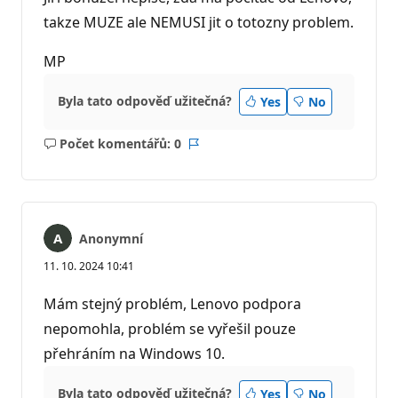
d
takze MUZE ale NEMUSI jit o totozny problem.
y
MP
Byla tato odpověď užitečná?
Yes
No
Počet komentářů: 0
Žádné
Sestava
komentáře
Anonymní
11. 10. 2024 10:41
Mám stejný problém, Lenovo podpora
nepomohla, problém se vyřešil pouze
přehráním na Windows 10.
Byla tato odpověď užitečná?
Yes
No