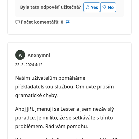
Byla tato odpověď užitečná?
Yes
No
Počet komentářů: 0
Žádné
Sestava
komentáře
Anonymní
23. 3. 2024 4:12
Našim uživatelům pomáháme
překladatelskou službou. Omluvte prosím
gramatické chyby.
Ahoj Jiří. Jmenuji se Lester a jsem nezávislý
poradce. Je mi líto, že se setkáváte s tímto
problémem. Rád vám pomohu.