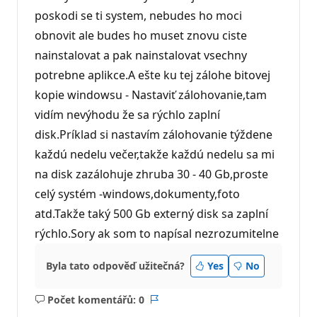
poskodi se ti system, nebudes ho moci
obnovit ale budes ho muset znovu ciste
nainstalovat a pak nainstalovat vsechny
potrebne aplikce.A ešte ku tej zálohe bitovej
kopie windowsu - Nastaviť zálohovanie,tam
vidím nevýhodu že sa rýchlo zaplní
disk.Príklad si nastavím zálohovanie týždene
každú nedelu večer,takže každú nedelu sa mi
na disk zazálohuje zhruba 30 - 40 Gb,proste
celý systém -windows,dokumenty,foto
atd.Takže taký 500 Gb externý disk sa zaplní
rýchlo.Sory ak som to napísal nezrozumitelne
Byla tato odpověď užitečná?
Yes
No
Počet komentářů: 0
Žádné
Sestava