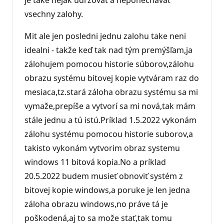
vsechny zalohy.
Mit ale jen posledni jednu zalohu take neni
idealni - takže keď tak nad tým premýšľam,ja
zálohujem pomocou historie súborov,zálohu
obrazu systému bitovej kopie vytváram raz do
mesiaca,tz.stará záloha obrazu systému sa mi
vymaže,prepíše a vytvorí sa mi nová,tak mám
stále jednu a tú istú.Príklad 1.5.2022 vykonám
zálohu systému pomocou historie suborov,a
takisto vykonám vytvorim obraz systemu
windows 11 bitová kopia.No a príklad
20.5.2022 budem musieť obnoviť systém z
bitovej kopie windows,a poruke je len jedna
záloha obrazu windows,no práve tá je
poškodená,aj to sa može stať,tak tomu