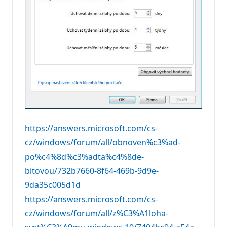
https://answers.microsoft.com/cs-
cz/windows/forum/all/obnoven%c3%ad-
po%c4%8d%c3%adta%c4%8de-
bitovou/732b7660-8f64-469b-9d9e-
9da35c005d1d
https://answers.microsoft.com/cs-
cz/windows/forum/all/z%C3%A1loha-