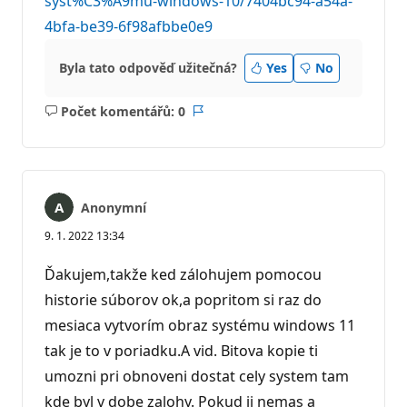
syst%C3%A9mu-windows-10/7404bc94-a54a-
4bfa-be39-6f98afbbe0e9
Byla tato odpověď užitečná?
Yes
No
Počet komentářů: 0
Žádné
Sestava
komentáře
Anonymní
9. 1. 2022 13:34
Ďakujem,takže ked zálohujem pomocou
historie súborov ok,a popritom si raz do
mesiaca vytvorím obraz systému windows 11
tak je to v poriadku.A vid. Bitova kopie ti
umozni pri obnoveni dostat cely system tam
kde byl v dobe zalohy. Pokud ji nemas a