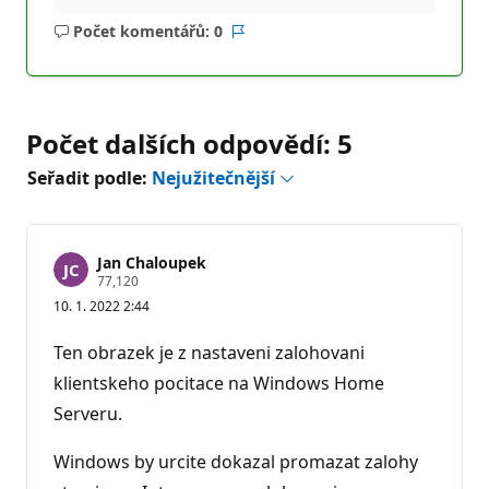
Počet komentářů: 0
Žádné
Sestava
komentáře
Počet dalších odpovědí: 5
Seřadit podle:
Nejužitečnější
Jan Chaloupek
R
77,120
e
10. 1. 2022 2:44
p
u
t
Ten obrazek je z nastaveni zalohovani
a
č
klientskeho pocitace na Windows Home
n
Serveru.
í
b
o
Windows by urcite dokazal promazat zalohy
d
y