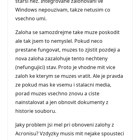
starsi nez. Integrovane zalohovani ve
Windows nepouzivam, takze netusim co
vsechno umi.
Zaloha se samozdrejme take muze poskodit
ale tak jsem to nemyslel. Pokud neco
prestane fungovat, muzes to zjistit pozdeji a
nova zaloha zazalohuje tento nechteny
(nefungujici) stav. Proto je vhodne mit vice
zaloh ke kterym se muzes vratit. Ale je pravda
ze pokud mas ke vsemu i stalacni media,
porad muzes vsechno znovu a ciste
nainstalovat a jen obnovit dokumenty z
historie souboru.
Jaky problem jsi mel pri obnoveni zalohy z
Acronisu? Vzdyzky musis mit nejake spousteci