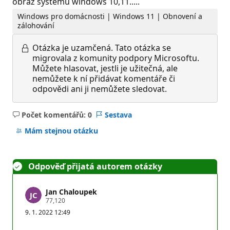
obraz systému windows 10,11.....
Windows pro domácnosti | Windows 11 | Obnovení a
zálohování
Otázka je uzamčená.
Tato otázka se
migrovala z komunity podpory Microsoftu.
Můžete hlasovat, jestli je užitečná, ale
nemůžete k ní přidávat komentáře či
odpovědi ani ji nemůžete sledovat.
Počet komentářů: 0
Sestava
Žádné
komentáře
Mám stejnou otázku
Odpověď přijatá autorem otázky
Jan Chaloupek
R
77,120
e
9. 1. 2022 12:49
p
u