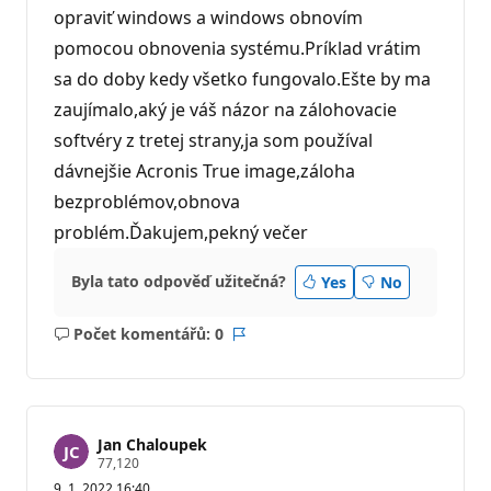
opraviť windows a windows obnovím
pomocou obnovenia systému.Príklad vrátim
sa do doby kedy všetko fungovalo.Ešte by ma
zaujímalo,aký je váš názor na zálohovacie
softvéry z tretej strany,ja som používal
dávnejšie Acronis True image,záloha
bezproblémov,obnova
problém.Ďakujem,pekný večer
Byla tato odpověď užitečná?
Yes
No
Počet komentářů: 0
Žádné
Sestava
komentáře
Jan Chaloupek
R
77,120
e
9. 1. 2022 16:40