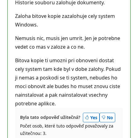
t
Historie souboru zalohuje dokumenty.
a
č
n
Zaloha bitove kopie zazalohuje cely system
í
b
Windows.
o
d
Nemusis nic, musis jen umrit. Jen je potrebne
y
vedet co mas v zaloze a co ne.
Bitova kopie ti umozni pri obnoveni dostat
cely system tam kde byl v dobe zalohy. Pokud
ji nemas a poskodi se ti system, nebudes ho
moci obnovit ale budes ho muset znovu ciste
nainstalovat a pak nainstalovat vsechny
potrebne aplikce.
Byla tato odpověď užitečná?
Yes
No
Počet osob, které tuto odpověď považovaly za
užitečnou: 3.