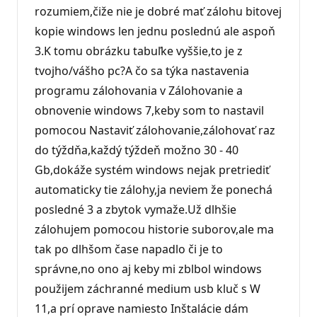
rozumiem,čiže nie je dobré mať zálohu bitovej
kopie windows len jednu poslednú ale aspoň
3.K tomu obrázku tabuľke vyššie,to je z
tvojho/vášho pc?A čo sa týka nastavenia
programu zálohovania v Zálohovanie a
obnovenie windows 7,keby som to nastavil
pomocou Nastaviť zálohovanie,zálohovať raz
do týždňa,každý týždeň možno 30 - 40
Gb,dokáže systém windows nejak pretriediť
automaticky tie zálohy,ja neviem že ponechá
posledné 3 a zbytok vymaže.Už dlhšie
zálohujem pomocou historie suborov,ale ma
tak po dlhšom čase napadlo či je to
správne,no ono aj keby mi zblbol windows
použijem záchranné medium usb kluč s W
11,a prí oprave namiesto Inštalácie dám