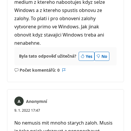
medium z ktereho nabootujes kdyz selze
Windows a z ktereho spustis obnovu ze
zalohy. To plati i pro obnoveni zalohy
vytvorene primo ve Windows. Jak jinak
obnovit kdyz stavajici Windows treba ani
nenabehne.
Byla tato odpověď užitečná?
Yes
No
Počet komentářů: 0
Žádné
Sestava
komentáře
Anonymní
9. 1. 2022 17:47
No nemusis mit mnoho starych zaloh. Musis
je take nejak udrzovat a neponechavat