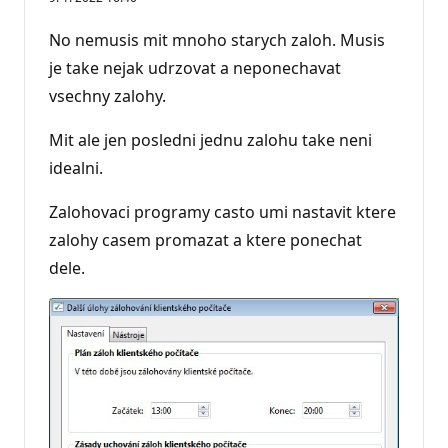
p
u
t
No nemusis mit mnoho starych zaloh. Musis
a
č
je take nejak udrzovat a neponechavat
n
vsechny zalohy.
í
b
o
Mit ale jen posledni jednu zalohu take neni
d
y
idealni.
Zalohovaci programy casto umi nastavit ktere
zalohy casem promazat a ktere ponechat
dele.