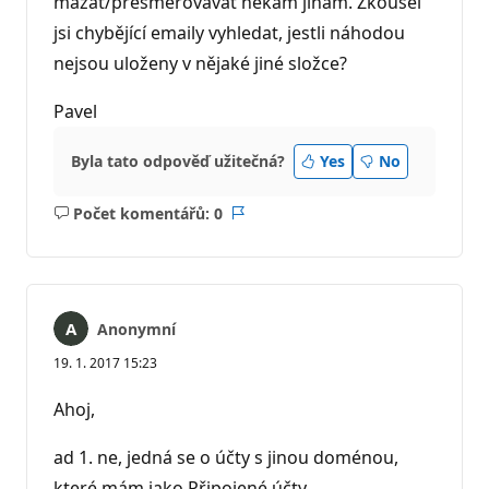
mazat/přesměrovávat někam jinam. Zkoušel
jsi chybějící emaily vyhledat, jestli náhodou
nejsou uloženy v nějaké jiné složce?
Pavel
Byla tato odpověď užitečná?
Yes
No
Počet komentářů: 0
Žádné
Sestava
komentáře
Anonymní
19. 1. 2017 15:23
Ahoj,
ad 1. ne, jedná se o účty s jinou doménou,
které mám jako Připojené účty