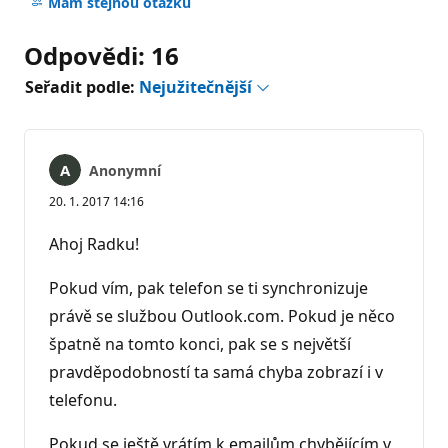
komentáře
Mám stejnou otázku
Odpovědi: 16
Seřadit podle:
Nejužitečnější
Anonymní
20. 1. 2017 14:16
Ahoj Radku!
Pokud vím, pak telefon se ti synchronizuje
právě se službou Outlook.com. Pokud je něco
špatně na tomto konci, pak se s největší
pravděpodobností ta samá chyba zobrazí i v
telefonu.
Pokud se ještě vrátím k emailům chybějícím v