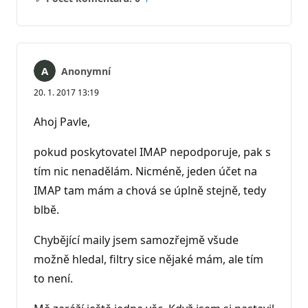
Žádné
Sestava
komentáře
Anonymní
20. 1. 2017 13:19
Ahoj Pavle,
pokud poskytovatel IMAP nepodporuje, pak s
tím nic nenadělám. Nicméně, jeden účet na
IMAP tam mám a chová se úplně stejně, tedy
blbě.
Chybějící maily jsem samozřejmě všude
možně hledal, filtry sice nějaké mám, ale tím
to není.