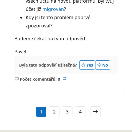
všech účtů na novou platformu. Byl tvůj
účet již
migrován
?
Kdy jsi tento problém poprvé
zpozoroval?
Budeme čekat na tvou odpověď.
Pavel
Byla tato odpověď užitečná?
Yes
No
Počet komentářů: 0
Žádné
Sestava
komentáře
1
2
3
4