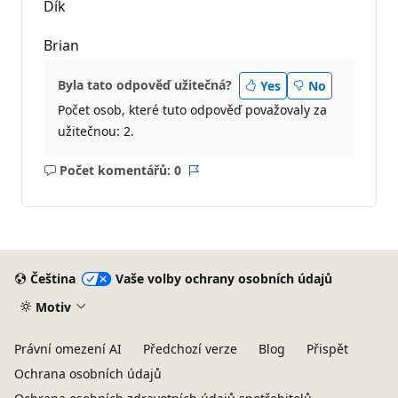
Dík
Brian
Byla tato odpověď užitečná?
Yes
No
Počet osob, které tuto odpověď považovaly za
užitečnou: 2.
Počet komentářů: 0
Žádné
Sestava
komentáře
Čeština
Vaše volby ochrany osobních údajů
Motiv
Právní omezení AI
Předchozí verze
Blog
Přispět
Ochrana osobních údajů