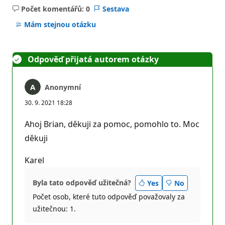
Počet komentářů: 0
Sestava
Žádné
komentáře
Mám stejnou otázku
Odpověď přijatá autorem otázky
Anonymní
30. 9. 2021 18:28
Ahoj Brian, děkuji za pomoc, pomohlo to. Moc
děkuji
Karel
Byla tato odpověď užitečná?
Yes
No
Počet osob, které tuto odpověď považovaly za
užitečnou: 1.