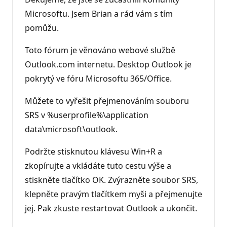
Microsoftu. Jsem Brian a rád vám s tím
pomůžu.
Toto fórum je věnováno webové službě
Outlook.com internetu. Desktop Outlook je
pokrytý ve fóru Microsoftu 365/Office.
Můžete to vyřešit přejmenováním souboru
SRS v %userprofile%\application
data\microsoft\outlook.
Podržte stisknutou klávesu Win+R a
zkopírujte a vkládáte tuto cestu výše a
stiskněte tlačítko OK. Zvýrazněte soubor SRS,
klepněte pravým tlačítkem myši a přejmenujte
jej. Pak zkuste restartovat Outlook a ukončit.