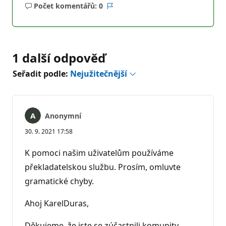
Počet komentářů: 0
Žádné
Sestava
komentáře
1 další odpověď
Seřadit podle:
Nejužitečnější
Anonymní
30. 9. 2021 17:58
K pomoci našim uživatelům používáme
překladatelskou službu. Prosím, omluvte
gramatické chyby.
Ahoj KarelDuras,
Děkujeme, že jste se zúčastnili komunity