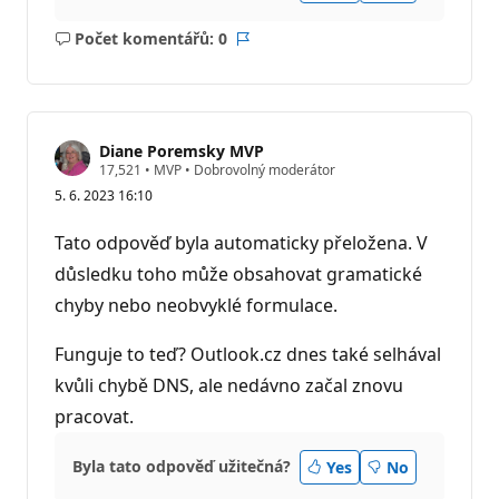
Počet komentářů: 0
Žádné
Sestava
komentáře
Diane Poremsky MVP
R
17,521
•
MVP
•
Dobrovolný moderátor
e
5. 6. 2023 16:10
p
u
t
Tato odpověď byla automaticky přeložena. V
a
č
důsledku toho může obsahovat gramatické
n
chyby nebo neobvyklé formulace.
í
b
o
Funguje to teď? Outlook.cz dnes také selhával
d
y
kvůli chybě DNS, ale nedávno začal znovu
pracovat.
Byla tato odpověď užitečná?
Yes
No