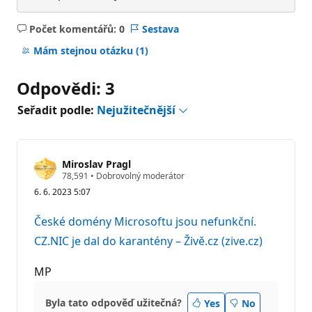
Počet komentářů: 0
Sestava
Žádné
komentáře
Mám stejnou otázku
(1)
Odpovědi: 3
Seřadit podle:
Nejužitečnější
Miroslav Pragl
R
78,591
•
Dobrovolný moderátor
e
6. 6. 2023 5:07
p
u
t
České domény Microsoftu jsou nefunkční.
a
č
CZ.NIC je dal do karantény – Živě.cz (zive.cz)
n
í
b
MP
o
d
y
Byla tato odpověď užitečná?
Yes
No