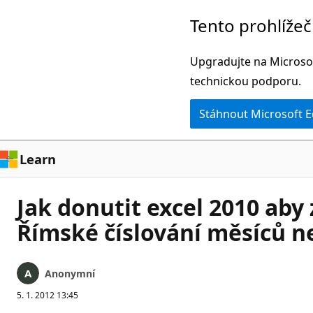
Přeskočit
Tento prohlíže
na
hlavní
Upgradujte na Microsof
obsah
technickou podporu.
Stáhnout Microsoft 
Learn
Jak donutit excel 2010 ab
Římské číslování měsíců n
Anonymní
5. 1. 2012 13:45