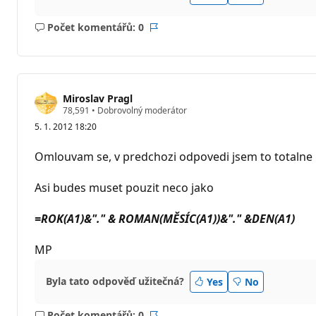
Počet komentářů: 0
Žádné
Sestava
komentáře
Miroslav Pragl
R
78,591
•
Dobrovolný moderátor
e
5. 1. 2012 18:20
p
u
t
Omlouvam se, v predchozi odpovedi jsem to totalne p
a
č
n
Asi budes muset pouzit neco jako
í
b
o
=ROK(A1)&"." & ROMAN(MĚSÍC(A1))&"." &DEN(A1)
d
y
MP
Byla tato odpověď užitečná?
Yes
No
Počet komentářů: 0