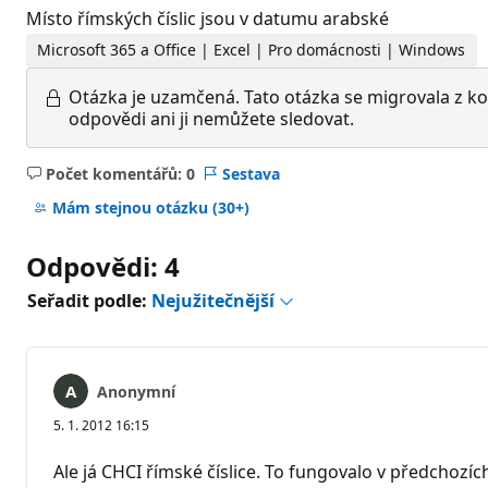
Místo římských číslic jsou v datumu arabské
Microsoft 365 a Office | Excel | Pro domácnosti | Windows
Otázka je uzamčená.
Tato otázka se migrovala z ko
odpovědi ani ji nemůžete sledovat.
Počet komentářů: 0
Sestava
Žádné
komentáře
Mám stejnou otázku
(30+)
Odpovědi: 4
Seřadit podle:
Nejužitečnější
Anonymní
5. 1. 2012 16:15
Ale já CHCI římské číslice. To fungovalo v předchozíc