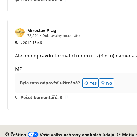
Žádné
Sestava
komentáře
Miroslav Pragl
R
78,591
•
Dobrovolný moderátor
e
5. 1. 2012 15:46
p
u
t
Ale ono opravdu format d.mmm rr z(3 x m) namena 
a
č
n
MP
í
b
o
Byla tato odpověď užitečná?
Yes
No
d
y
Počet komentářů: 0
Žádné
Sestava
komentáře
Čeština
Vaše volby ochrany osobních údajů
Motiv