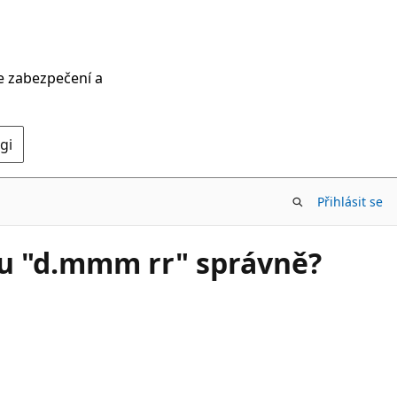
ce zabezpečení a
gi
Přihlásit se
tu "d.mmm rr" správně?