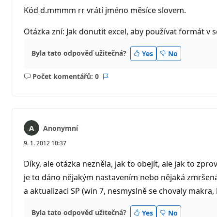
Kód d.mmmm rr vrátí jméno měsíce slovem.
Otázka zní: Jak donutit excel, aby používat formát 
Byla tato odpověď užitečná?
Yes
No
Počet komentářů: 0
Žádné
Sestava
komentáře
Anonymní
9. 1. 2012 10:37
Díky, ale otázka nezněla, jak to obejít, ale jak to zpr
je to dáno nějakým nastavením nebo nějaká zmršená 
a aktualizaci SP (win 7, nesmyslně se chovaly makra, b
Byla tato odpověď užitečná?
Yes
No