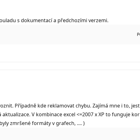
v souladu s dokumentací a předchozími verzemi.
P
ovoznit. Případně kde reklamovat chybu. Zajímá mne i to, jestli
aktualizace. V kombinace excel <=2007 x XP to funguje kore
yly zmršené formáty v grafech, .... )