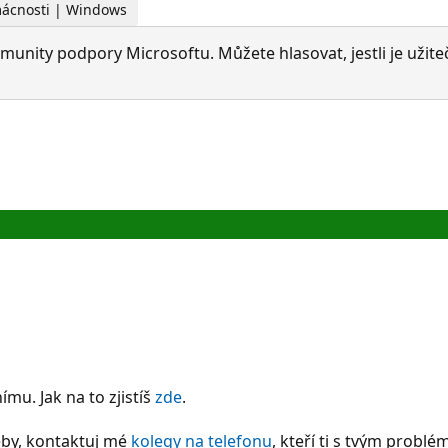
omácnosti | Windows
munity podpory Microsoftu. Můžete hlasovat, jestli je užite
mu. Jak na to zjistíš
zde
.
řeby, kontaktuj mé
kolegy na telefonu
, kteří ti s tvým prob