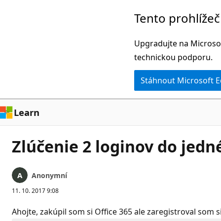
Přeskočit
Tento prohlíže
na
hlavní
Upgradujte na Microsof
obsah
technickou podporu.
Stáhnout Microsoft 
Learn
Zlúčenie 2 loginov do jed
Anonymní
11. 10. 2017 9:08
Ahojte, zakúpil som si Office 365 ale zaregistroval som