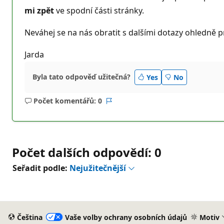
mi zpět
ve spodní části stránky.
Neváhej se na nás obratit s dalšími dotazy ohledně 
Jarda
Byla tato odpověď užitečná?
Yes
No
Počet komentářů: 0
Žádné
Sestava
komentáře
Počet dalších odpovědí: 0
Seřadit podle:
Nejužitečnější
Čeština
Vaše volby ochrany osobních údajů
Motiv