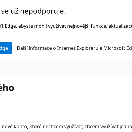
č se už nepodporuje.
t Edge, abyste mohli využívat nejnovější funkce, aktualiza
Edge
Další informace o Internet Exploreru a Microsoft Ed
ného
 si nové konto, ktoré nechcem využívať, chcem využívať jedn