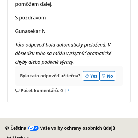
pomôžem ďalej.
S pozdravom
Gunasekar N
Táto odpoveď bola automaticky preložená. V
dôsledku toho sa môžu vyskytnúť gramatické
chyby alebo podivné výrazy.
Byla tato odpověď užitečná?
Yes
No
Počet komentářů: 0
Žádné
Sestava
komentáře
Čeština
Vaše volby ochrany osobních údajů
Motiv