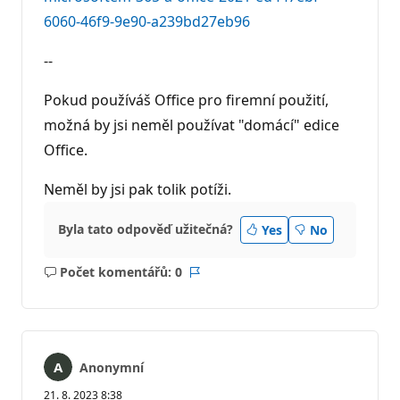
6060-46f9-9e90-a239bd27eb96
--
Pokud používáš Office pro firemní použití,
možná by jsi neměl používat "domácí" edice
Office.
Neměl by jsi pak tolik potíži.
Byla tato odpověď užitečná?
Yes
No
Počet komentářů: 0
Žádné
Sestava
komentáře
Anonymní
21. 8. 2023 8:38