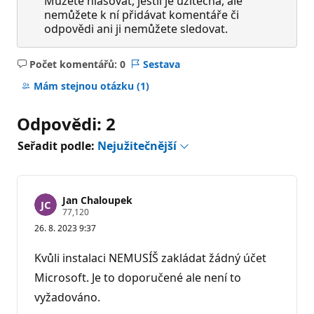
Můžete hlasovat, jestli je užitečná, ale
nemůžete k ní přidávat komentáře či
odpovědi ani ji nemůžete sledovat.
Počet komentářů: 0
Sestava
Žádné
komentáře
Mám stejnou otázku
(1)
Odpovědi: 2
Seřadit podle:
Nejužitečnější
Jan Chaloupek
R
77,120
e
26. 8. 2023 9:37
p
u
t
Kvůli instalaci NEMUSÍŠ zakládat žádný účet
a
č
Microsoft. Je to doporučené ale není to
n
vyžadováno.
í
b