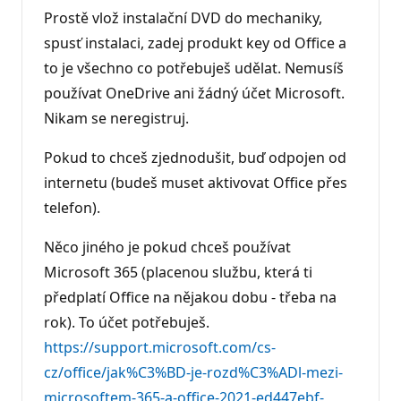
o
Prostě vlož instalační DVD do mechaniky,
d
y
spusť instalaci, zadej produkt key od Office a
to je všechno co potřebuješ udělat. Nemusíš
používat OneDrive ani žádný účet Microsoft.
Nikam se neregistruj.
Pokud to chceš zjednodušit, buď odpojen od
internetu (budeš muset aktivovat Office přes
telefon).
Něco jiného je pokud chceš používat
Microsoft 365 (placenou službu, která ti
předplatí Office na nějakou dobu - třeba na
rok). To účet potřebuješ.
https://support.microsoft.com/cs-
cz/office/jak%C3%BD-je-rozd%C3%ADl-mezi-
microsoftem-365-a-office-2021-ed447ebf-