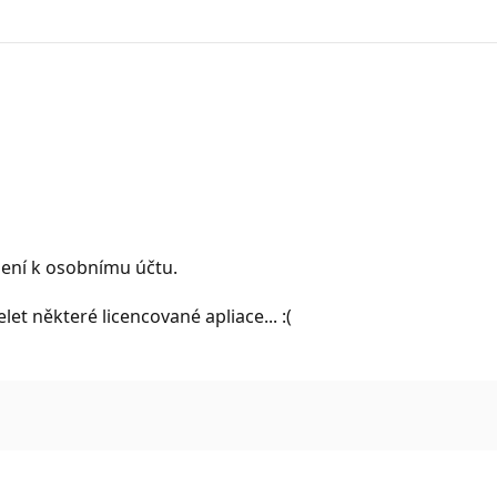
jení k osobnímu účtu.
et některé licencované apliace... :(