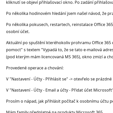
kliknutí se objeví přihlašovací okno. Po zadání přihlašo
Po několika hodinovém hledání jsem našel návod, že pr
Po několika pokusech, restartech, reinstalace Office 36
osobní účet.
Aktuální po spuštění kteréhokoliv prohramu Office 365 c
pomoct" s textem "Vypadá to, že se tato e-mailová adre
(pod kterým mám licencovaná MS 365), okno zmizí a chce 
Provedené operace a chování:
V "Nastavení - Účty - Přihlásit se" -> otevřelo se prázdn
V "Nastavení - Účty - Email a účty - Přidat účet Microsof
Prosím o nápad, jak přihlásit počítač k osobnímu účtu p
Mám family předplatné na produkty Microsoft 365.