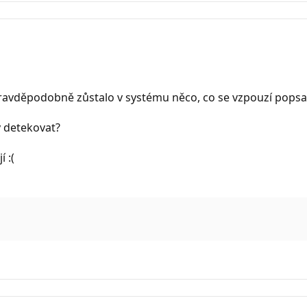
Pravděpodobně zůstalo v systému něco, co se vzpouzí pops
y detekovat?
 :(