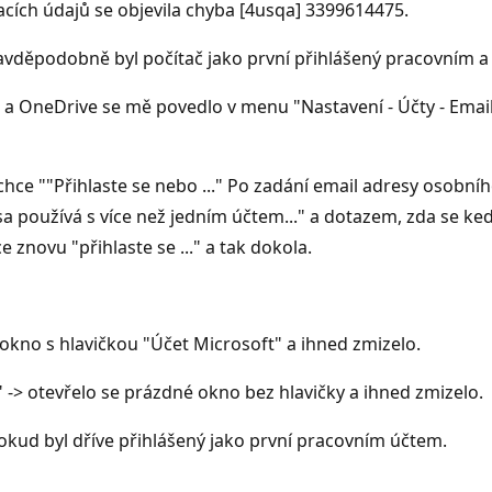
vacích údajů se objevila chyba [4usqa] 3399614475.
avděpodobně byl počítač jako první přihlášený pracovním 
5 a OneDrive se mě povedlo v menu "Nastavení - Účty - Email
hce ""Přihlaste se nebo ..." Po zadání email adresy osobní
sa používá s více než jedním účtem..." a dotazem, zda se k
znovu "přihlaste se ..." a tak dokola.
é okno s hlavičkou "Účet Microsoft" a ihned zmizelo.
t" -> otevřelo se prázdné okno bez hlavičky a ihned zmizelo.
okud byl dříve přihlášený jako první pracovním účtem.