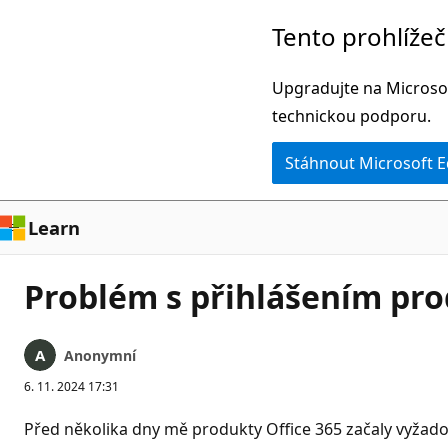
Přeskočit
Tento prohlíže
na
hlavní
Upgradujte na Microsof
obsah
technickou podporu.
Stáhnout Microsoft 
Learn
Problém s přihlášením pro
Anonymní
6. 11. 2024 17:31
Před několika dny mě produkty Office 365 začaly vyžadov