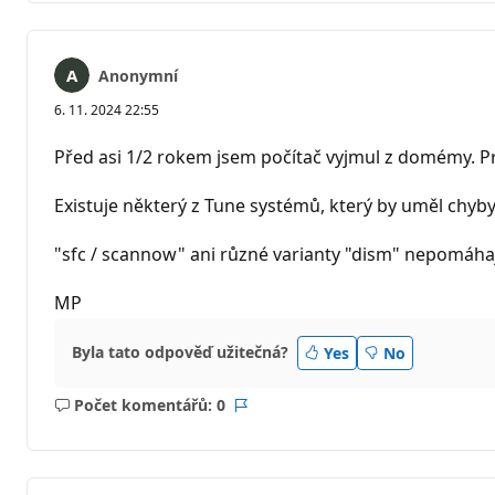
Anonymní
6. 11. 2024 22:55
Před asi 1/2 rokem jsem počítač vyjmul z domémy. 
Existuje některý z Tune systémů, který by uměl chyb
"sfc / scannow" ani různé varianty "dism" nepomáhají
MP
Byla tato odpověď užitečná?
Yes
No
Počet komentářů: 0
Žádné
Sestava
komentáře