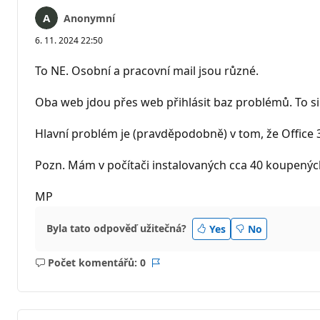
Anonymní
6. 11. 2024 22:50
To NE. Osobní a pracovní mail jsou různé.
Oba web jdou přes web přihlásit baz problémů. To si 
Hlavní problém je (pravděpodobně) v tom, že Office 3
Pozn. Mám v počítači instalovaných cca 40 koupených
MP
Byla tato odpověď užitečná?
Yes
No
Počet komentářů: 0
Žádné
Sestava
komentáře