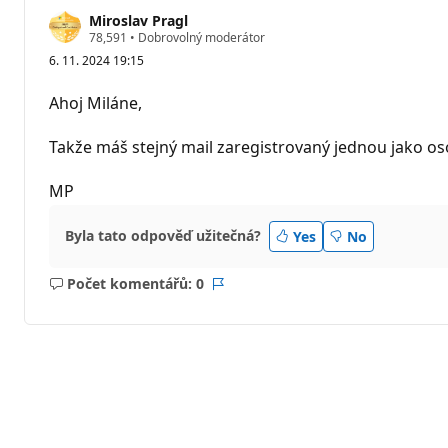
Miroslav Pragl
R
78,591
•
Dobrovolný moderátor
e
6. 11. 2024 19:15
p
u
t
Ahoj Miláne,
a
č
n
Takže máš stejný mail zaregistrovaný jednou jako os
í
b
o
MP
d
y
Byla tato odpověď užitečná?
Yes
No
Počet komentářů: 0
Žádné
Sestava
komentáře