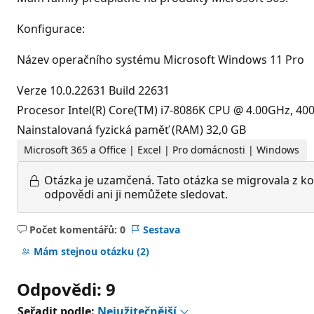
Konfigurace:
Název operačního systému Microsoft Windows 11 Pro
Verze 10.0.22631 Build 22631
Procesor Intel(R) Core(TM) i7-8086K CPU @ 4.00GHz, 4008
Nainstalovaná fyzická paměť (RAM) 32,0 GB
Microsoft 365 a Office | Excel | Pro domácnosti | Windows
Otázka je uzamčená.
Tato otázka se migrovala z ko
odpovědi ani ji nemůžete sledovat.
Počet komentářů: 0
Sestava
Žádné
komentáře
Mám stejnou otázku
(2)
Odpovědi: 9
Seřadit podle:
Nejužitečnější