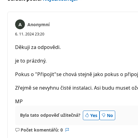
Anonymní
6. 11. 2024 23:20
Děkuji za odpovědi.
je to prázdný.
Pokus o "Připojit"se chová stejně jako pokus o připo
Zřejmě se nevyhnu čisté instalaci. Asi budu muset ožel
MP
Byla tato odpověď užitečná?
Yes
No
Počet komentářů: 0
Žádné
Sestava