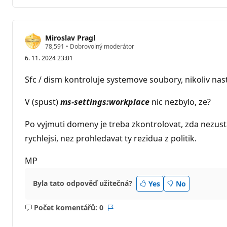
komentáře
Miroslav Pragl
R
78,591
•
Dobrovolný moderátor
e
6. 11. 2024 23:01
p
u
t
Sfc / dism kontroluje systemove soubory, nikoliv na
a
č
n
V (spust)
ms-settings:workplace
nic nezbylo, ze?
í
b
o
Po vyjmuti domeny je treba zkontrolovat, zda nezusta
d
rychlejsi, nez prohledavat ty rezidua z politik.
y
MP
Byla tato odpověď užitečná?
Yes
No
Počet komentářů: 0
Žádné
Sestava
komentáře