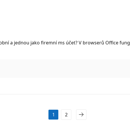
obní a jednou jako firemní ms účet? V browserů Office fung
1
2