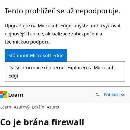
Přeskočit
Tento prohlížeč se už nepodporuje.
na
hlavní
Upgradujte na Microsoft Edge, abyste mohli využívat
obsah
nejnovější funkce, aktualizace zabezpečení a
technickou podporu.
Stáhnout Microsoft Edge
Další informace o Internet Exploreru a Microsoft
Edgi
Learn
Přihlásit se
Learn
Azurový
Lokální Azure
Co je brána firewall