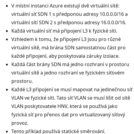
V místní instanci Azure existují dvě virtuální sítě:
virtuální síť SDN 1 s předponou adresy 10.0.0.0/16 a
virtuální sítí SDN 2 s předponou adresy 16.0.0.0/16.
Každá virtuální síť má připojení L3 k fyzické síti.
Vzhledem k tomu, že připojení L3 jsou pro různé
virtuální sítě, má brána SDN samostatnou část pro
každé připojení, aby poskytovala záruky izolace.
Každá část brány SDN má jedno rozhraní v prostoru
virtuální sítě a jedno rozhraní ve fyzickém síťovém
prostoru.
Každé L3 připojení se musí mapovat na jedinečnou síť
VLAN ve fyzické síti. Tato síť VLAN se musí lišit od sítě
VLAN poskytovatele HNV, která se používá jako
fyzická síť pro přenos dat pro virtualizovaný síťový
provoz.
Tento příklad používá statické směrování.