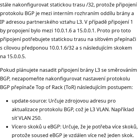
stále nakonfigurovat statickou trasu /32, protože připojení
protokolu BGP je mezi interním rozhraním oddílu brány a
IP adresou partnerského vztahu L3. V případě připojení 1
by propojení bylo mezi 10.0.1.6 a 15.0.0.1. Proto pro toto
připojení potřebujete statickou trasu na síťovém přepínači
s cílovou předponou 10.0.1.6/32 a s následujícím skokem
na 15.0.0.5.
Pokud plánujete nasadit připojení brány L3 se směrováním
BGP, nezapomeňte nakonfigurovat nastavení protokolu
BGP přepínače Top of Rack (ToR) následujícím postupem:
update-source: Určuje zdrojovou adresu pro
aktualizace protokolu BGP, což je L3 VLAN. Například
síť VLAN 250.
Vícero skoků u eBGP: Určuje, že je potřeba více skoků,
protože soused eBGP je vzdálen více než jeden skok.