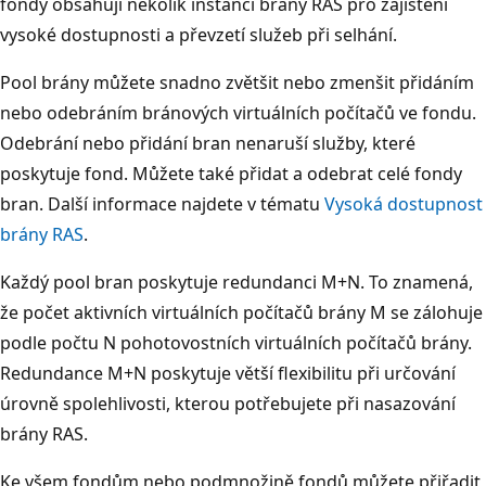
fondy obsahují několik instancí brány RAS pro zajištění
vysoké dostupnosti a převzetí služeb při selhání.
Pool brány můžete snadno zvětšit nebo zmenšit přidáním
nebo odebráním bránových virtuálních počítačů ve fondu.
Odebrání nebo přidání bran nenaruší služby, které
poskytuje fond. Můžete také přidat a odebrat celé fondy
bran. Další informace najdete v tématu
Vysoká dostupnost
brány RAS
.
Každý pool bran poskytuje redundanci M+N. To znamená,
že počet aktivních virtuálních počítačů brány M se zálohuje
podle počtu N pohotovostních virtuálních počítačů brány.
Redundance M+N poskytuje větší flexibilitu při určování
úrovně spolehlivosti, kterou potřebujete při nasazování
brány RAS.
Ke všem fondům nebo podmnožině fondů můžete přiřadit