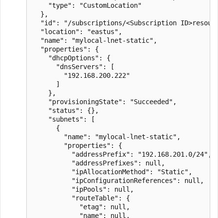
    "type": "CustomLocation"

  },

  "id": "/subscriptions/<Subscription ID>resour
  "location": "eastus",

  "name": "mylocal-lnet-static",

  "properties": {

    "dhcpOptions": {

      "dnsServers": [

        "192.168.200.222"

      ]

    },

    "provisioningState": "Succeeded",

    "status": {},

    "subnets": [

      {

        "name": "mylocal-lnet-static",

        "properties": {

          "addressPrefix": "192.168.201.0/24",

          "addressPrefixes": null,

          "ipAllocationMethod": "Static",

          "ipConfigurationReferences": null,

          "ipPools": null,

          "routeTable": {

            "etag": null,

            "name": null,
