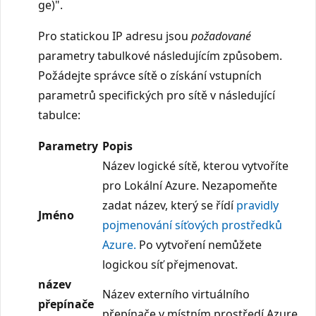
ge)".
Pro statickou IP adresu jsou
požadované
parametry tabulkové následujícím způsobem.
Požádejte správce sítě o získání vstupních
parametrů specifických pro sítě v následující
tabulce:
Parametry
Popis
Název logické sítě, kterou vytvoříte
pro Lokální Azure. Nezapomeňte
zadat název, který se řídí
pravidly
Jméno
pojmenování síťových prostředků
Azure.
Po vytvoření nemůžete
logickou síť přejmenovat.
název
Název externího virtuálního
přepínače
přepínače v místním prostředí Azure,