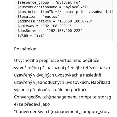
$resource_group = "mylocal-rg"

$customLocationName = "mylocal-cl"

$customLocationID ="/subscriptions/$subscriptio
$location = "eastus"

$addressPrefixes = "100.68.180.0/28"

$gateway = "192.168.200.1"

$dnsServers = "192.168.200.222"

Poznámka:
U výchozího přepínače virtuálního počítače
vytvořeného při nasazení předejte řetězec názvu
uzavřený v dvojitých uvozovkách a následně
uzavřený v jednoduchých uvozovkách. Například
výchozí přepínač virtuálního počítače
ConvergedSwitch(management_compute_storag
e) se předává jako
"ConvergedSwitch(management_compute_stora