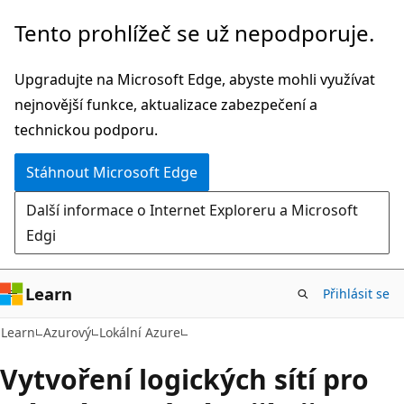
Přeskočit
Tento prohlížeč se už nepodporuje.
na
hlavní
Upgradujte na Microsoft Edge, abyste mohli využívat
obsah
nejnovější funkce, aktualizace zabezpečení a
technickou podporu.
Stáhnout Microsoft Edge
Další informace o Internet Exploreru a Microsoft
Edgi
Learn
Přihlásit se
Learn
Azurový
Lokální Azure
Vytvoření logických sítí pro