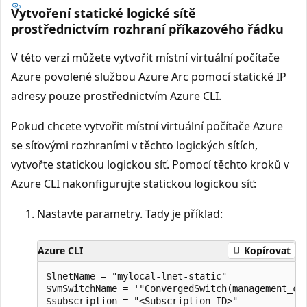
Vytvoření statické logické sítě
prostřednictvím rozhraní příkazového řádku
V této verzi můžete vytvořit místní virtuální počítače
Azure povolené službou Azure Arc pomocí statické IP
adresy pouze prostřednictvím Azure CLI.
Pokud chcete vytvořit místní virtuální počítače Azure
se síťovými rozhraními v těchto logických sítích,
vytvořte statickou logickou síť. Pomocí těchto kroků v
Azure CLI nakonfigurujte statickou logickou síť:
Nastavte parametry. Tady je příklad:
Azure CLI
Kopírovat
$lnetName = "mylocal-lnet-static"

$vmSwitchName = '"ConvergedSwitch(management_com
$subscription = "<Subscription ID>"
