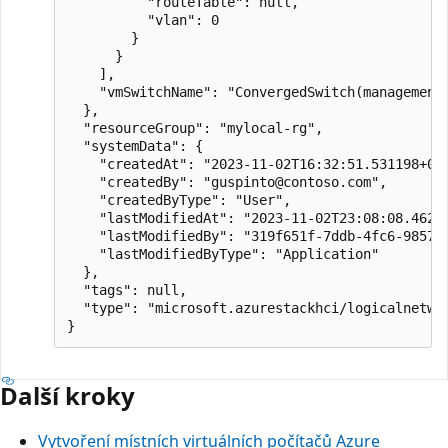
          "routeTable": null,

          "vlan": 0

        }

      }

    ],

    "vmSwitchName": "ConvergedSwitch(management_
  },

  "resourceGroup": "mylocal-rg",

  "systemData": {

    "createdAt": "2023-11-02T16:32:51.531198+00:
    "createdBy": "guspinto@contoso.com",

    "createdByType": "User",

    "lastModifiedAt": "2023-11-02T23:08:08.46268
    "lastModifiedBy": "319f651f-7ddb-4fc6-9857-7
    "lastModifiedByType": "Application"

  },

  "tags": null,

  "type": "microsoft.azurestackhci/logicalnetwor
Další kroky
Vytvoření místních virtuálních počítačů Azure