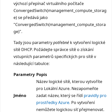
výchozí přepínač virtuálního počítače
ConvergedSwitch(management_compute_storag
e) se předává jako
"ConvergedSwitch(management_compute_stora
ge)".
Tady jsou parametry
potřebné
k vytvoření logické
sítě DHCP. Požádejte správce sítě o získání
vstupních parametrů specifických pro sítě v
následující tabulce:
Parametry
Popis
Název logické sítě, kterou vytvoříte
pro Lokální Azure. Nezapomeňte
Jméno
zadat název, který se řídí
pravidly pro
prostředky Azure.
Po vytvoření
nemůžete logickou síť přejmenovat.