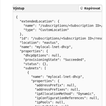
Výstup
Kopírovat
{

  "extendedLocation": {

    "name": "/subscriptions/<Subscription ID>/r
    "type": "CustomLocation"

  },

  "id": "/subscriptions/<Subscription ID>/resou
  "location": "eastus",

  "name": "mylocal-lnet-dhcp",

  "properties": {

    "dhcpOptions": null,

    "provisioningState": "Succeeded",

    "status": {},

    "subnets": [

      {

        "name": "mylocal-lnet-dhcp",

        "properties": {

          "addressPrefix": null,

          "addressPrefixes": null,

          "ipAllocationMethod": "Dynamic",

          "ipConfigurationReferences": null,

          "ipPools": null,
