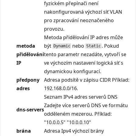
fyzickém přepínači není
nakonfigurovaná výchozí síť VLAN
pro zpracování neoznačeného
provozu.
Metoda přidělování IP adres může
metoda
být
nebo
. Pokud
Dynamic
Static
přidělování
tento parametr nezadáte, vytvoří se
IP
ve výchozím nastavení logická síť s
dynamickou konfigurací.
předpony
Adresa podsítě v zápisu CIDR Příklad:
adres
192.168.0.0/16.
Seznam IPv4 adres serverů DNS
Zadejte více serverů DNS ve formátu
dns-servers
odděleném mezerou. Příklad:
"10.0.0.5" "10.0.0.10"
brána
Adresa Ipv4 výchozí brány