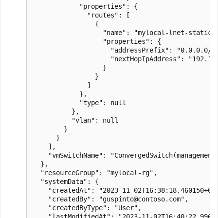
            "properties": {

              "routes": [

                {

                  "name": "mylocal-lnet-static-d
                  "properties": {

                    "addressPrefix": "0.0.0.0/0"
                    "nextHopIpAddress": "192.168
                  }

                }

              ]

            },

            "type": null

          },

          "vlan": null

        }

      }

    ],

    "vmSwitchName": "ConvergedSwitch(management_
  },

  "resourceGroup": "mylocal-rg",

  "systemData": {

    "createdAt": "2023-11-02T16:38:18.460150+00:
    "createdBy": "guspinto@contoso.com",

    "createdByType": "User",

    "lastModifiedAt": "2023-11-02T16:40:22.99628