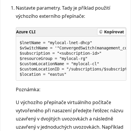
Nastavte parametry. Tady je příklad použití
výchozího externího přepínače:
Azure CLI
Kopírovat
$lnetName = "mylocal-lnet-dhcp"

$vSwitchName = '"ConvergedSwitch(management_comp
$subscription = "<subscription-id>"

$resourceGroup = "mylocal-rg"

$customLocationName = "mylocal-cl"

$customLocationID = "/subscriptions/$subscripti
Poznámka:
U výchozího přepínače virtuálního počítače
vytvořeného při nasazení předejte řetězec názvu
uzavřený v dvojitých uvozovkách a následně
uzavřený v jednoduchých uvozovkách. Například