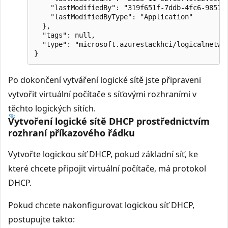
    "lastModifiedBy": "319f651f-7ddb-4fc6-9857-7
    "lastModifiedByType": "Application"

  },

  "tags": null,

  "type": "microsoft.azurestackhci/logicalnetwor
Po dokončení vytváření logické sítě jste připraveni
vytvořit virtuální počítače s síťovými rozhraními v
těchto logických sítích.
Vytvoření logické sítě DHCP prostřednictvím
rozhraní příkazového řádku
Vytvořte logickou síť DHCP, pokud základní síť, ke
které chcete připojit virtuální počítače, má protokol
DHCP.
Pokud chcete nakonfigurovat logickou síť DHCP,
postupujte takto: