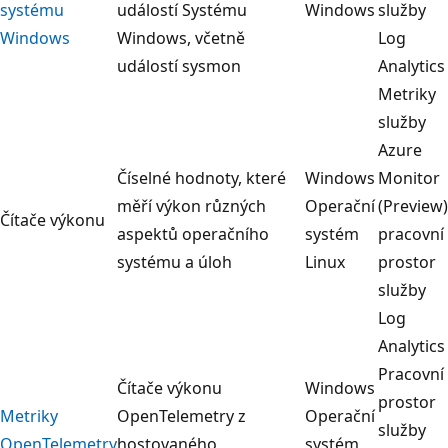
systému
událostí Systému
Windows
služby
Windows
Windows, včetně
Log
událostí sysmon
Analytics
Metriky
služby
Azure
Číselné hodnoty, které
Windows
Monitor
měří výkon různých
Operační
(Preview)
Čítače výkonu
aspektů operačního
systém
pracovní
systému a úloh
Linux
prostor
služby
Log
Analytics
Pracovní
Čítače výkonu
Windows
prostor
Metriky
OpenTelemetry z
Operační
služby
OpenTelemetry
hostovaného
systém