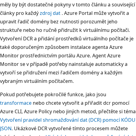
měly by být dostatečné pokyny v tomto článku a související
články pro každý
zdroj dat
. Azure Portal může vytvořit a
upravit řadič domény bez nutnosti porozumět jeho
struktuře nebo ho ručně přidružit k virtuálnímu počítači.
Vytvoření DCR a přidání prostředků virtuálního počítače je
také doporučeným způsobem instalace agenta Azure
Monitor prostřednictvím portálu Azure. Agent Azure
Monitor se v případě potřeby nainstaluje automaticky a
vytvoří se přidružení mezi řadičem domény a každým
vybraným virtuálním počítačem.
Pokud potřebujete pokročilé funkce, jako jsou
transformace
nebo chcete vytvořit a přiřadit dcr pomocí
Azure CLI, Azure Policy nebo jiných metod, přečtěte si téma
Vytvoření pravidel shromažďování dat (DCR) pomocí KÓDU
JSON
. Ukázkové DCR vytvořené tímto procesem můžete