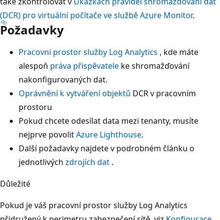
také zkontrolovat v
Ukázkách pravidel shromažďování dat
(DCR) pro virtuální počítače ve službě Azure Monitor
.
Požadavky
Pracovní prostor služby Log Analytics
, kde máte
alespoň
práva přispěvatele
ke shromažďování
nakonfigurovaných dat.
Oprávnění k vytváření objektů
DCR v pracovním
prostoru
Pokud chcete odesílat data mezi tenanty, musíte
nejprve povolit
Azure Lighthouse
.
Další požadavky najdete v podrobném článku o
jednotlivých
zdrojích dat
.
Důležité
Pokud je váš pracovní prostor služby Log Analytics
přidružený k perimetru zabezpečení sítě, viz
Konfigurace