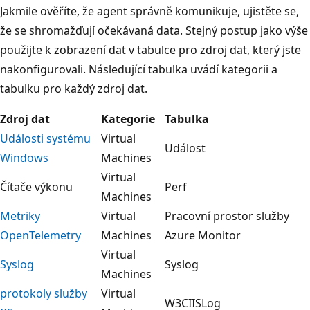
Jakmile ověříte, že agent správně komunikuje, ujistěte se,
že se shromažďují očekávaná data. Stejný postup jako výše
použijte k zobrazení dat v tabulce pro zdroj dat, který jste
nakonfigurovali. Následující tabulka uvádí kategorii a
tabulku pro každý zdroj dat.
Zdroj dat
Kategorie
Tabulka
Události systému
Virtual
Událost
Windows
Machines
Virtual
Čítače výkonu
Perf
Machines
Metriky
Virtual
Pracovní prostor služby
OpenTelemetry
Machines
Azure Monitor
Virtual
Syslog
Syslog
Machines
protokoly služby
Virtual
W3CIISLog