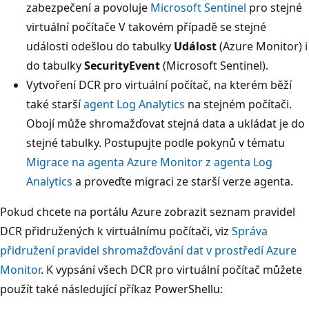
zabezpečení a povoluje
Microsoft Sentinel
pro stejné
virtuální počítače V takovém případě se stejné
události odešlou do tabulky
Událost
(Azure Monitor) i
do tabulky
SecurityEvent
(Microsoft Sentinel).
Vytvoření DCR pro virtuální počítač, na kterém běží
také starší
agent Log Analytics
na stejném počítači.
Obojí může shromažďovat stejná data a ukládat je do
stejné tabulky. Postupujte podle pokynů v tématu
Migrace na agenta Azure Monitor z agenta Log
Analytics
a proveďte migraci ze starší verze agenta.
Pokud chcete na portálu Azure zobrazit seznam pravidel
DCR přidružených k virtuálnímu počítači, viz
Správa
přidružení pravidel shromažďování dat v prostředí Azure
Monitor
. K vypsání všech DCR pro virtuální počítač můžete
použít také následující příkaz PowerShellu: