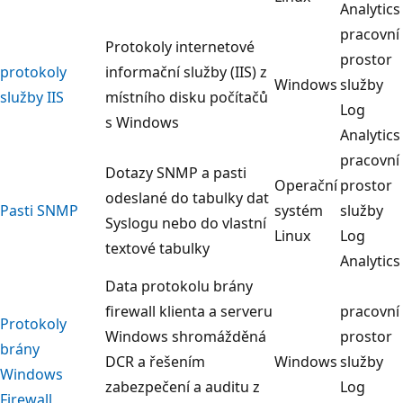
Analytics
pracovní
Protokoly internetové
prostor
protokoly
informační služby (IIS) z
Windows
služby
služby IIS
místního disku počítačů
Log
s Windows
Analytics
pracovní
Dotazy SNMP a pasti
Operační
prostor
odeslané do tabulky dat
Pasti SNMP
systém
služby
Syslogu nebo do vlastní
Linux
Log
textové tabulky
Analytics
Data protokolu brány
firewall klienta a serveru
pracovní
Protokoly
Windows shromážděná
prostor
brány
DCR a řešením
Windows
služby
Windows
zabezpečení a auditu z
Log
Firewall