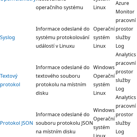
Azure
operačního systému
Linux
Monitor
pracovní
Informace odeslané do
Operační
prostor
Syslog
systému protokolování
systém
služby
událostí v Linuxu
Linux
Log
Analytics
pracovní
Informace odeslané do
Windows
prostor
Textový
textového souboru
Operační
služby
protokol
protokolu na místním
systém
Log
disku
Linux
Analytics
pracovní
Windows
Informace odeslané do
prostor
Operační
Protokol JSON
souboru protokolu JSON
služby
systém
na místním disku
Log
Linux