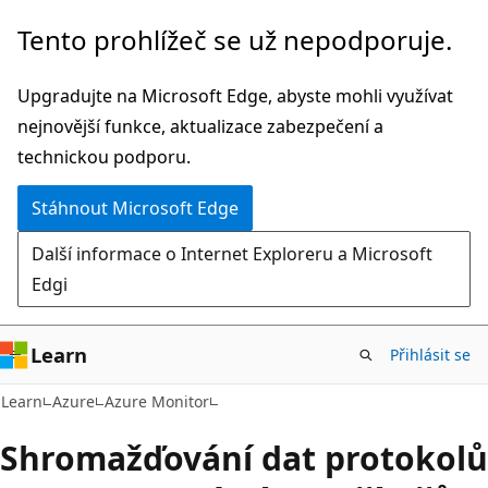
Přeskočit
Tento prohlížeč se už nepodporuje.
na
hlavní
Upgradujte na Microsoft Edge, abyste mohli využívat
obsah
nejnovější funkce, aktualizace zabezpečení a
technickou podporu.
Stáhnout Microsoft Edge
Další informace o Internet Exploreru a Microsoft
Edgi
Learn
Přihlásit se
Learn
Azure
Azure Monitor
Shromažďování dat protokolů