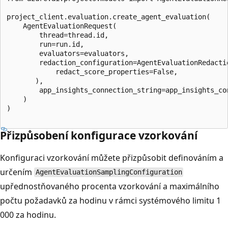
project_client.evaluation.create_agent_evaluation(

    AgentEvaluationRequest(  

        thread=thread.id,  

        run=run.id,   

        evaluators=evaluators,  

        redaction_configuration=AgentEvaluationRedactio
            redact_score_properties=False,

       ),

        app_insights_connection_string=app_insights_con
    )

)

Přizpůsobení konfigurace vzorkování
Konfiguraci vzorkování můžete přizpůsobit definováním a
určením
AgentEvaluationSamplingConfiguration
upřednostňovaného procenta vzorkování a maximálního
počtu požadavků za hodinu v rámci systémového limitu 1
000 za hodinu.