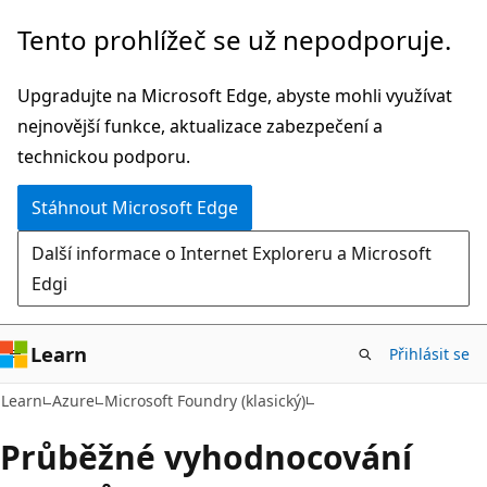
Přeskočit
Tento prohlížeč se už nepodporuje.
na
hlavní
Upgradujte na Microsoft Edge, abyste mohli využívat
obsah
nejnovější funkce, aktualizace zabezpečení a
technickou podporu.
Stáhnout Microsoft Edge
Další informace o Internet Exploreru a Microsoft
Edgi
Learn
Přihlásit se
Learn
Azure
Microsoft Foundry (klasický)
Průběžné vyhodnocování