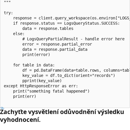
"""

try:

    response = client.query_workspace(os.environ["LOGS
    if response.status == LogsQueryStatus.SUCCESS:

        data = response.tables

    else:

        # LogsQueryPartialResult - handle error here

        error = response.partial_error

        data = response.partial_data

        print(error)

    for table in data:

        df = pd.DataFrame(data=table.rows, columns=tabl
        key_value = df.to_dict(orient="records")

        pprint(key_value)

except HttpResponseError as err:

    print("something fatal happened")

    print(err)

Zachyťte vysvětlení odůvodnění výsledku
vyhodnocení.