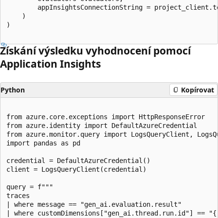
        appInsightsConnectionString = project_client.t
    )

)

Získání výsledku vyhodnocení pomocí
Application Insights
Python
Kopírovat
from azure.core.exceptions import HttpResponseError

from azure.identity import DefaultAzureCredential

from azure.monitor.query import LogsQueryClient, LogsQu
import pandas as pd

credential = DefaultAzureCredential()

client = LogsQueryClient(credential)

query = f"""

traces

| where message == "gen_ai.evaluation.result"

| where customDimensions["gen_ai.thread.run.id"] == "{r