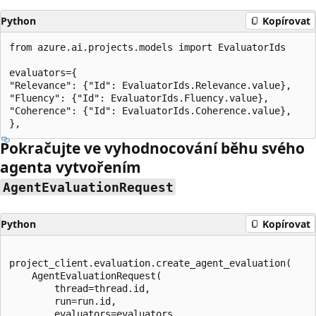
Python
Kopírovat
from azure.ai.projects.models import EvaluatorIds

evaluators={

"Relevance": {"Id": EvaluatorIds.Relevance.value},

"Fluency": {"Id": EvaluatorIds.Fluency.value},

"Coherence": {"Id": EvaluatorIds.Coherence.value},

Pokračujte ve vyhodnocování běhu svého
agenta vytvořením
AgentEvaluationRequest
Python
Kopírovat
project_client.evaluation.create_agent_evaluation(

    AgentEvaluationRequest(  

        thread=thread.id,  

        run=run.id,   

        evaluators=evaluators,
