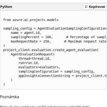
Python
Kopírovat
from azure.ai.projects.models 

sampling_config = AgentEvaluationSamplingConfiguration 
    name = agent.id,  

    samplingPercent = 100,       # Percentage of sampli
    maxRequestRate = 250,       # Maximum request rate 
)                                

project_client.evaluation.create_agent_evaluation(

    AgentEvaluationRequest(  

        thread=thread.id,  

        run=run.id,   

        evaluators=evaluators,  

        samplingConfiguration = sampling_config,  

        appInsightsConnectionString = project_client.t
    )

Poznámka