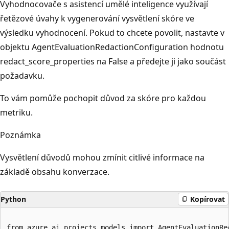
Vyhodnocovače s asistencí umělé inteligence využívají
řetězové úvahy k vygenerování vysvětlení skóre ve
výsledku vyhodnocení. Pokud to chcete povolit, nastavte v
objektu AgentEvaluationRedactionConfiguration hodnotu
redact_score_properties na False a předejte ji jako součást
požadavku.
To vám pomůže pochopit důvod za skóre pro každou
metriku.
Poznámka
Vysvětlení důvodů mohou zmínit citlivé informace na
základě obsahu konverzace.
Python
Kopírovat
from azure.ai.projects.models import AgentEvaluationRed