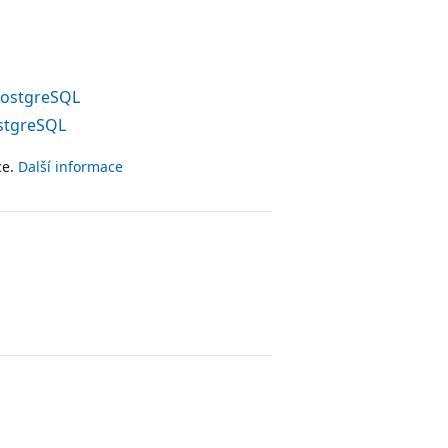
PostgreSQL
ostgreSQL
ce.
Další informace