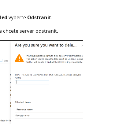
led
vyberte
Odstranit
.
e chcete server odstranit.