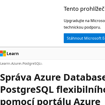
Přeskočit
Tento prohlíže
na
hlavní
Upgradujte na Microsof
obsah
technickou podporu.
Stáhnout Microsoft 
Learn
Learn
Azure
PostgreSQL
Správa Azure Database
PostgreSQL flexibilníh
pomocí portálu Azure