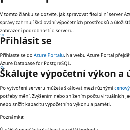
V tomto článku se dozvíte, jak spravovat flexibilní server 
správy zahrnují škálování výpočetních prostředků a úložiště
zobrazení podrobností o serveru.
Přihlásit se
Přihlaste se do
Azure Portalu
. Na webu Azure Portal přejdět
Azure Database for PostgreSQL.
Škálujte výpočetní výkon a 
Po vytvoření serveru můžete škálovat mezi různými
cenový
potřeby mění. Zvýšením nebo snížením počtu virtuálních ja
nebo snížit kapacitu výpočetního výkonu a paměti.
Poznámka:
Úložiště nemůžete škálovat na nižší hodnotu.