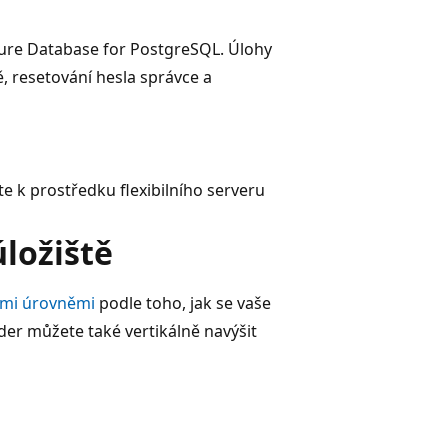
Azure Database for PostgreSQL. Úlohy
, resetování hesla správce a
e k prostředku flexibilního serveru
úložiště
mi úrovněmi
podle toho, jak se vaše
der můžete také vertikálně navýšit