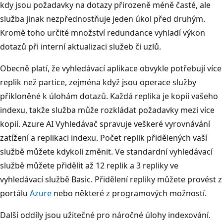
kdy jsou požadavky na dotazy přirozeně méně časté, ale
služba jinak nezpřednostňuje jeden úkol před druhým.
Kromě toho určité množství redundance vyhladí výkon
dotazů při interní aktualizaci služeb či uzlů.
Obecně platí, že vyhledávací aplikace obvykle potřebují více
replik než partice, zejména když jsou operace služby
přikloněné k úlohám dotazů. Každá replika je kopií vašeho
indexu, takže služba může rozkládat požadavky mezi více
kopií. Azure AI Vyhledávač spravuje veškeré vyrovnávání
zatížení a replikaci indexu. Počet replik přidělených vaší
službě můžete kdykoli změnit. Ve standardní vyhledávací
službě můžete přidělit až 12 replik a 3 repliky ve
vyhledávací službě Basic. Přidělení repliky můžete provést z
portálu
Azure
nebo některé z programových možností.
Další oddíly jsou užitečné pro náročné úlohy indexování.