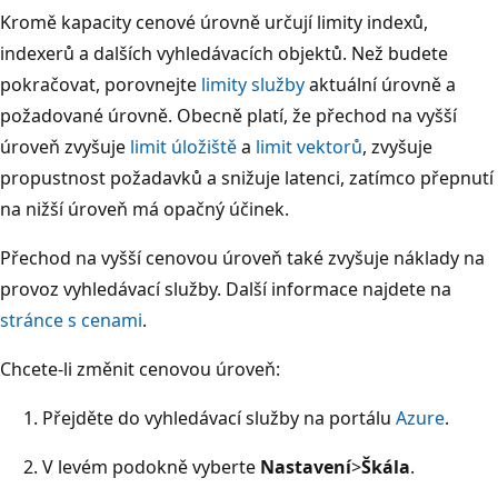
Kromě kapacity cenové úrovně určují limity indexů,
indexerů a dalších vyhledávacích objektů. Než budete
pokračovat, porovnejte
limity služby
aktuální úrovně a
požadované úrovně. Obecně platí, že přechod na vyšší
úroveň zvyšuje
limit úložiště
a
limit vektorů
, zvyšuje
propustnost požadavků a snižuje latenci, zatímco přepnutí
na nižší úroveň má opačný účinek.
Přechod na vyšší cenovou úroveň také zvyšuje náklady na
provoz vyhledávací služby. Další informace najdete na
stránce s cenami
.
Chcete-li změnit cenovou úroveň:
Přejděte do vyhledávací služby na portálu
Azure
.
V levém podokně vyberte
Nastavení
>
Škála
.