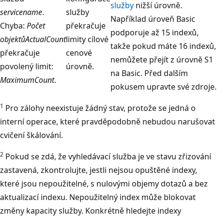
služby
nižší úrovně.
servicename
.
služby
Například úroveň Basic
Chyba:
Počet
překračuje
podporuje až 15 indexů,
objektů
ActualCount
limity cílové
takže pokud máte 16 indexů,
překračuje
cenové
nemůžete přejít z úrovně S1
povolený limit:
úrovně.
na Basic. Před dalším
MaximumCount
.
pokusem upravte své zdroje.
1
Pro zálohy neexistuje žádný stav, protože se jedná o
interní operace, které pravděpodobně nebudou narušovat
cvičení škálování.
2
Pokud se zdá, že vyhledávací služba je ve stavu zřizování
zastavená, zkontrolujte, jestli nejsou opuštěné indexy,
které jsou nepoužitelné, s nulovými objemy dotazů a bez
aktualizací indexu. Nepoužitelný index může blokovat
změny kapacity služby. Konkrétně hledejte indexy