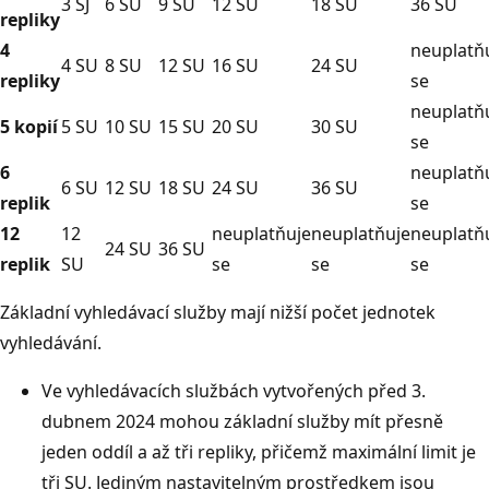
3 SJ
6 SU
9 SU
12 SU
18 SU
36 SU
repliky
4
neuplatň
4 SU
8 SU
12 SU
16 SU
24 SU
repliky
se
neuplatň
5 kopií
5 SU
10 SU
15 SU
20 SU
30 SU
se
6
neuplatň
6 SU
12 SU
18 SU
24 SU
36 SU
replik
se
12
12
neuplatňuje
neuplatňuje
neuplatň
24 SU
36 SU
replik
SU
se
se
se
Základní vyhledávací služby mají nižší počet jednotek
vyhledávání.
Ve vyhledávacích službách vytvořených před 3.
dubnem 2024 mohou základní služby mít přesně
jeden oddíl a až tři repliky, přičemž maximální limit je
tři SU. Jediným nastavitelným prostředkem jsou