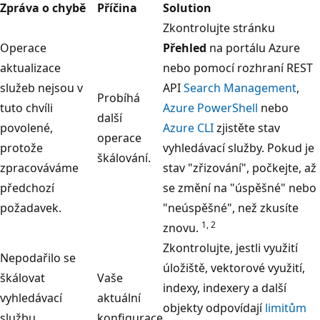
Zpráva o chybě
Příčina
Solution
Zkontrolujte stránku
Operace
Přehled
na portálu Azure
aktualizace
nebo pomocí rozhraní REST
služeb nejsou v
API
Search Management
,
Probíhá
tuto chvíli
Azure PowerShell
nebo
další
povolené,
Azure CLI
zjistěte stav
operace
protože
vyhledávací služby. Pokud je
škálování.
zpracováváme
stav "zřizování", počkejte, až
předchozí
se změní na "úspěšné" nebo
požadavek.
"neúspěšné", než zkusíte
1, 2
znovu.
Zkontrolujte, jestli využití
Nepodařilo se
úložiště, vektorové využití,
škálovat
Vaše
indexy, indexery a další
vyhledávací
aktuální
objekty odpovídají
limitům
službu
konfigurace