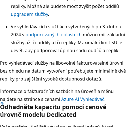
repliky. Možná ale budete moct zvýšit počet oddílů
upgradem služby
.
Ve vyhledávacích službách vytvořených po 3. dubnu
2024 v
podporovaných oblastech
můžou mít základní
služby až tři oddíly a tři repliky. Maximální limit SU je
devět, aby podporoval úplnou sadu oddílů a replik.
Pro vyhledávací služby na libovolné fakturovatelné úrovni
bez ohledu na datum vytvoření potřebujete minimálně dvě
repliky pro zajištění vysoké dostupnosti dotazů.
Informace o fakturačních sazbách na úroveň a měnu
najdete na stránce s cenami
Azure AI Vyhledávač
.
Odhadněte kapacitu pomocí cenové
úrovně modelu Dedicated
Vaše potřeby úložiště závisí na velikosti indexů, které