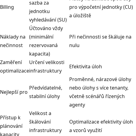
sazba za
Billing
pro výpočetní jednotky (CU)
jednotku
a úložiště
vyhledávání (SU)
Účtováno vždy
Náklady na
(minimální
Při nečinnosti se škáluje na
nečinnost
rezervovaná
nulu
kapacita)
Zaměření
Určení velikosti
Efektivita úloh
optimalizace
infrastruktury
Proměnné, nárazové úlohy
Předvídatelné,
nebo úlohy s více tenanty,
Nejlepší pro
stabilní úlohy
včetně scénářů řízených
agenty
Velikost a
Přístup k
škálování
Optimalizace efektivity úloh
plánování
infrastruktury
a vzorů využití
kapacity