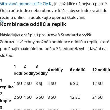
šifrované pomocí klíče CMK
, jejichž klíče už nejsou platné.
Odstraňte index nebo obnovte klíče, aby se index vrátil do
režimu online, a odblokujte operaci škálování.
Kombinace oddílů a replik
Následující graf platí pro úroveň Standard a vyšší.
Zobrazuje všechny možné kombinace oddílů a replik, které
podléhají maximálnímu počtu 36 jednotek vyhledávání na
službu.
1
2
3
4 oddíly
6 oddílů
12 oddíl
oddíl
oddíly
oddíly
1
1 SU
2 SU
3 SJ
4 SU
6 SU
12 SU
replika
2
2 SU
4 SU
6 SU
8 SU
12 SU
24 SU
kopie
3