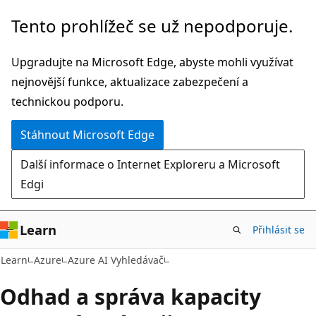
Přeskočit
Tento prohlížeč se už nepodporuje.
na
hlavní
Upgradujte na Microsoft Edge, abyste mohli využívat
obsah
nejnovější funkce, aktualizace zabezpečení a
technickou podporu.
Stáhnout Microsoft Edge
Další informace o Internet Exploreru a Microsoft
Edgi
Learn
Přihlásit se
Learn
Azure
Azure AI Vyhledávač
Odhad a správa kapacity