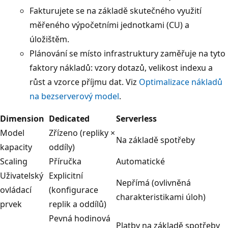
Fakturujete se na základě skutečného využití
měřeného výpočetními jednotkami (CU) a
úložištěm.
Plánování se místo infrastruktury zaměřuje na tyto
faktory nákladů: vzory dotazů, velikost indexu a
růst a vzorce příjmu dat. Viz
Optimalizace nákladů
na bezserverový model
.
Dimension
Dedicated
Serverless
Model
Zřízeno (repliky ×
Na základě spotřeby
kapacity
oddíly)
Scaling
Příručka
Automatické
Uživatelský
Explicitní
Nepřímá (ovlivněná
ovládací
(konfigurace
charakteristikami úloh)
prvek
replik a oddílů)
Pevná hodinová
Platby na základě spotřeby