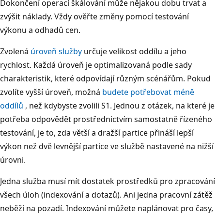
Dokončení operací škálování může nějakou dobu trvat a
zvýšit náklady. Vždy ověřte změny pomocí testování
výkonu a odhadů cen.
Zvolená
úroveň služby
určuje velikost oddílu a jeho
rychlost. Každá úroveň je optimalizovaná podle sady
charakteristik, které odpovídají různým scénářům. Pokud
zvolíte vyšší úroveň, možná
budete potřebovat méně
oddílů
, než kdybyste zvolili S1. Jednou z otázek, na které je
potřeba odpovědět prostřednictvím samostatně řízeného
testování, je to, zda větší a dražší partice přináší lepší
výkon než dvě levnější partice ve službě nastavené na nižší
úrovni.
Jedna služba musí mít dostatek prostředků pro zpracování
všech úloh (indexování a dotazů). Ani jedna pracovní zátěž
neběží na pozadí. Indexování můžete naplánovat pro časy,