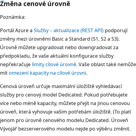
Změna cenové úrovně
Poznámka:
Portál Azure a
Služby – aktualizace (REST API)
podporují
změny mezi úrovněmi Basic a Standard (S1, S2 a S3).
Úrovně můžete upgradovat nebo downgradovat za
předpokladu, že vaše aktuální konfigurace služby
nepřekračuje
limity cílové úrovně
. Vaše oblast také nemůže
mít
omezení kapacity na cílové úrovni
.
Cenová úroveň určuje maximální úložiště vyhledávací
služby pro cenový model Dedicated. Pokud potřebujete
více nebo méně kapacity, můžete přejít na jinou cenovou
úroveň, která vyhovuje vašim potřebám úložiště. (To platí
jenom pro úrovně cenového modelu Dedicated. Úroveň
Vývojář bezserverového modelu nejde po výběru změnit.