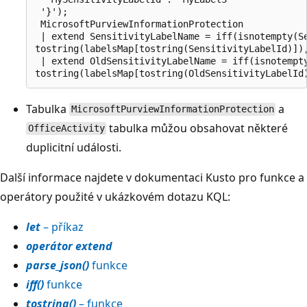
 '}');

 MicrosoftPurviewInformationProtection

 | extend SensitivityLabelName = iff(isnotempty(Se
tostring(labelsMap[tostring(SensitivityLabelId)]),
 | extend OldSensitivityLabelName = iff(isnotempty
Tabulka
a
MicrosoftPurviewInformationProtection
tabulka můžou obsahovat některé
OfficeActivity
duplicitní události.
Další informace najdete v dokumentaci Kusto pro funkce a
operátory použité v ukázkovém dotazu KQL:
let
– příkaz
operátor extend
parse_json()
funkce
iff()
funkce
tostring()
– funkce