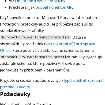
Viz
Odebrané a vyřazené služby
.
Přečtěte si, jak
odpojit konektor AIP
.
Když povolíte konektor Microsoft Purview Information
Protection, protokoly auditu se průběžně zapisují do
standardizované tabulky
. Data se
MicrosoftPurviewInformationProtection
shromažďují prostřednictvím
rozhraní API pro správu
Office
, které používá strukturované schéma. Schéma
tabulky vylepšuje
MicrosoftPurviewInformationProtection
zastaralé schéma, které používá AIP, s více poli a
jednodušším přístupem k parametrům.
Projděte si seznam podporovaných
typů a aktivit záznamů
protokolu auditu
.
Požadavky
Než začnete, ověřte, že máte: