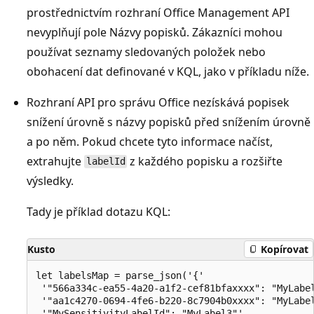
prostřednictvím rozhraní Office Management API
nevyplňují pole Názvy popisků. Zákazníci mohou
používat seznamy sledovaných položek nebo
obohacení dat definované v KQL, jako v příkladu níže.
Rozhraní API pro správu Office nezískává popisek
snížení úrovně s názvy popisků před snížením úrovně
a po něm. Pokud chcete tyto informace načíst,
extrahujte
z každého popisku a rozšiřte
labelId
výsledky.
Tady je příklad dotazu KQL:
Kusto
Kopírovat
let labelsMap = parse_json('{'

 '"566a334c-ea55-4a20-a1f2-cef81bfaxxxx": "MyLabel
 '"aa1c4270-0694-4fe6-b220-8c7904b0xxxx": "MyLabel
 '"MySensitivityLabelId": "MyLabel3"'
