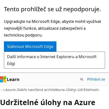
Přeskočit
Tento prohlížeč se už nepodporuje.
na
hlavní
Upgradujte na Microsoft Edge, abyste mohli využívat
obsah
nejnovější funkce, aktualizace zabezpečení a
technickou podporu.
Stáhnout Microsoft Edge
Další informace o Internet Exploreru a Microsoft
Edgi
Learn
Přihlásit se
Azure
Dobře navržená architektura
Úlohy
Udržitelnost
Udržitelné úlohy na Azure