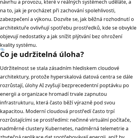
návrhu a provozu, které v reálných systémech uděláte, a
na to, jak je procházet při zachování spolehlivosti,
zabezpečení a výkonu. Dozvíte se, jak běžná rozhodnutí o
architektuře ovlivňují spotřebu prostředků, kde se obvykle
objevují nedostatky a jak snížit plýtvání bez ohrožení
kvality systému.
Co je udržitelná úloha?
Udržitelnost se stala zásadním hlediskem cloudové
architektury, protože hyperskalová datová centra se dále
rozrůstají, úlohy AI zvyšují bezprecedentní poptávku po
energii a organizace hromadí trvale zapnutou
infrastrukturu, která často běží výrazně pod svou
kapacitou. Moderní cloudová prostředí často trpí
rozrůstajícími se prostředími: nečinné virtuální počítače,
nadměrné clustery Kubernetes, nadměrná telemetrie a
zbytečná replikace dat spotřebovávají energii, aniž by