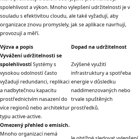
spolehlivost a výkon. Mnoho vylepšení udržitelnosti je v
souladu s efektivitou cloudu, ale také vyžadují, aby
organizace znovu promyslely, jak se aplikace navrhují,
provozují a měří.
Výzva a popis
Dopad na udržitelnost
Vyvážení udržitelnosti se
spolehlivostí
Systémy s
Zvýšené využití
vysokou odolností často
infrastruktury a spotřeba
vyžadují redundanci, replikaci
energie v důsledku
a nadbytečnou kapacitu
naddimenzovaných nebo
prostřednictvím nasazení do
trvale spuštěných
více regionů nebo architektur
prostředků.
typu active-active.
Omezený přehled o emisích.
Mnoho organizací nemá
Je obtížné sledovat vylepšení