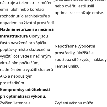
nástroje a telemetrii k měření
nebo ověřit, jestli úsilí
emisí úloh nebo korelaci
optimalizace snižuje emise.
rozhodnutí o architektuře s
dopadem na životní prostředí.
Nadměrné zřízení a nečinná
infrastruktura
Úlohy jsou
často navržené pro špičku
Nepotřebné výpočetní
poptávky místo skutečného
prostředky, úložiště a
využití, což vede k nečinným
spotřeba sítě zvyšují náklady
virtuálním počítačům,
i emise uhlíku.
nadměrnému využití clusterů
AKS a nepoužitým
prostředkům.
Kompromisy udržitelnosti
při optimalizaci výkonu.
Zvýšení latence a
Zvýšení výkonu může