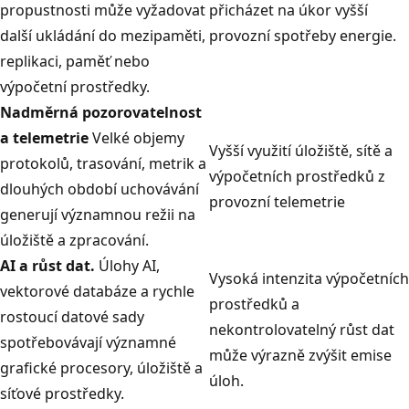
propustnosti může vyžadovat
přicházet na úkor vyšší
další ukládání do mezipaměti,
provozní spotřeby energie.
replikaci, paměť nebo
výpočetní prostředky.
Nadměrná pozorovatelnost
a telemetrie
Velké objemy
Vyšší využití úložiště, sítě a
protokolů, trasování, metrik a
výpočetních prostředků z
dlouhých období uchovávání
provozní telemetrie
generují významnou režii na
úložiště a zpracování.
AI a růst dat.
Úlohy AI,
Vysoká intenzita výpočetních
vektorové databáze a rychle
prostředků a
rostoucí datové sady
nekontrolovatelný růst dat
spotřebovávají významné
může výrazně zvýšit emise
grafické procesory, úložiště a
úloh.
síťové prostředky.