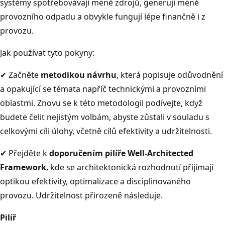
systémy spotřebovávají méně zdrojů, generují méně
provozního odpadu a obvykle fungují lépe finančně i z
provozu.
Jak používat tyto pokyny:
✔ Začněte
metodikou návrhu
, která popisuje odůvodnění
a opakující se témata napříč technickými a provozními
oblastmi. Znovu se k této metodologii podívejte, když
budete čelit nejistým volbám, abyste zůstali v souladu s
celkovými cíli úlohy, včetně cílů efektivity a udržitelnosti.
✔ Přejděte k
doporučením pilíře Well-Architected
Framework
, kde se architektonická rozhodnutí přijímají
optikou efektivity, optimalizace a disciplinovaného
provozu. Udržitelnost přirozeně následuje.
Pilíř