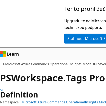
Přeskočit
Přeskočit
Tento prohlíže
na
na
hlavní
navigaci
Upgradujte na Microsof
obsah
na
technickou podporu.
stránce
Stáhnout Microsoft 
Learn
Microsoft.Azure.Commands.OperationalInsights.Models
PSWor
PSWorkspace.
Tags Pro
Definition
Namespace:
Microsoft.Azure.Commands.OperationalInsights.Mod