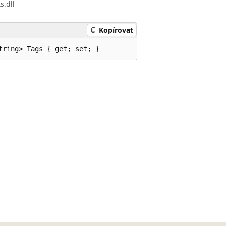
s.dll
Kopírovat
tring> Tags { get; set; }