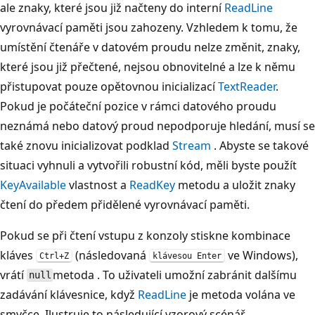
ale znaky, které jsou již načteny do interní
ReadLine
vyrovnávací paměti jsou zahozeny. Vzhledem k tomu, že
umístění čtenáře v datovém proudu nelze změnit, znaky,
které jsou již přečtené, nejsou obnovitelné a lze k němu
přistupovat pouze opětovnou inicializací
TextReader
.
Pokud je počáteční pozice v rámci datového proudu
neznámá nebo datový proud nepodporuje hledání, musí se
také znovu inicializovat podklad
Stream
. Abyste se takové
situaci vyhnuli a vytvořili robustní kód, měli byste použít
KeyAvailable
vlastnost a
ReadKey
metodu a uložit znaky
čtení do předem přidělené vyrovnávací paměti.
Pokud se při čtení vstupu z konzoly stiskne kombinace
kláves
(následovaná
ve Windows),
Ctrl+Z
klávesou Enter
vrátí
metoda . To uživateli umožní zabránit dalšímu
null
zadávání klávesnice, když
ReadLine
je metoda volána ve
smyčce. Ilustruje to následující vzorový scénář.