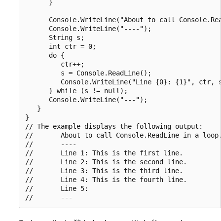
      }

      Console.WriteLine("About to call Console.Rea
      Console.WriteLine("----");

      String s;

      int ctr = 0;

      do {

         ctr++;

         s = Console.ReadLine();

         Console.WriteLine("Line {0}: {1}", ctr, s
      } while (s != null);

      Console.WriteLine("---");

   }

}

// The example displays the following output:

//       About to call Console.ReadLine in a loop.
//       ----

//       Line 1: This is the first line.

//       Line 2: This is the second line.

//       Line 3: This is the third line.

//       Line 4: This is the fourth line.

//       Line 5:
