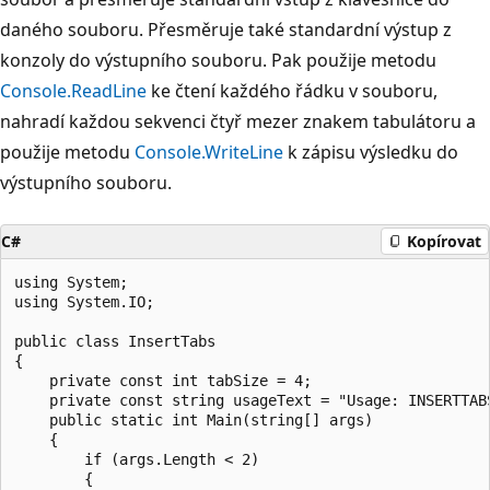
daného souboru. Přesměruje také standardní výstup z
konzoly do výstupního souboru. Pak použije metodu
Console.ReadLine
ke čtení každého řádku v souboru,
nahradí každou sekvenci čtyř mezer znakem tabulátoru a
použije metodu
Console.WriteLine
k zápisu výsledku do
výstupního souboru.
C#
Kopírovat
using System;

using System.IO;

public class InsertTabs

{

    private const int tabSize = 4;

    private const string usageText = "Usage: INSERTTABS
    public static int Main(string[] args)

    {

        if (args.Length < 2)

        {
