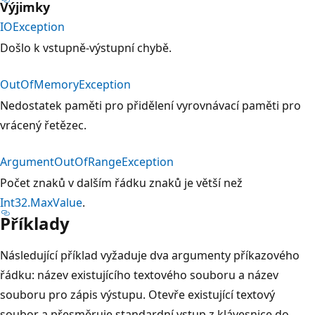
Výjimky
IOException
Došlo k vstupně-výstupní chybě.
OutOfMemoryException
Nedostatek paměti pro přidělení vyrovnávací paměti pro
vrácený řetězec.
ArgumentOutOfRangeException
Počet znaků v dalším řádku znaků je větší než
Int32.MaxValue
.
Příklady
Následující příklad vyžaduje dva argumenty příkazového
řádku: název existujícího textového souboru a název
souboru pro zápis výstupu. Otevře existující textový
soubor a přesměruje standardní vstup z klávesnice do