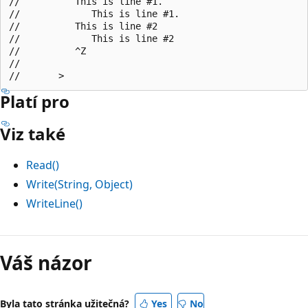
//          This is line #1.

//             This is line #1.

//          This is line #2

//             This is line #2

//          ^Z

//

Platí pro
Viz také
Read()
Write(String, Object)
WriteLine()
Váš názor
Byla tato stránka užitečná?
Yes
No