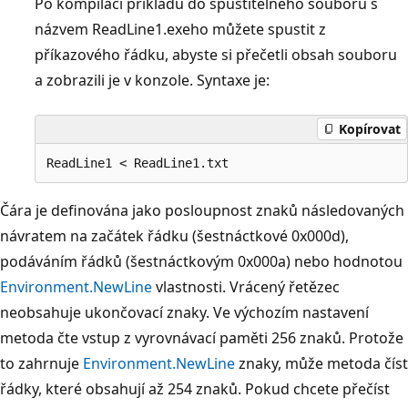
Po kompilaci příkladu do spustitelného souboru s
názvem ReadLine1.exeho můžete spustit z
příkazového řádku, abyste si přečetli obsah souboru
a zobrazili je v konzole. Syntaxe je:
Kopírovat
Čára je definována jako posloupnost znaků následovaných
návratem na začátek řádku (šestnáctkové 0x000d),
podáváním řádků (šestnáctkovým 0x000a) nebo hodnotou
Environment.NewLine
vlastnosti. Vrácený řetězec
neobsahuje ukončovací znaky. Ve výchozím nastavení
metoda čte vstup z vyrovnávací paměti 256 znaků. Protože
to zahrnuje
Environment.NewLine
znaky, může metoda číst
řádky, které obsahují až 254 znaků. Pokud chcete přečíst