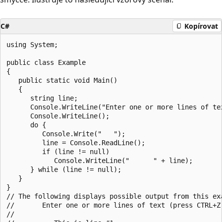
C#
Kopírovat
using System;

public class Example

{

   public static void Main()

   {

      string line;

      Console.WriteLine("Enter one or more lines of tex
      Console.WriteLine();

      do {

         Console.Write("   ");

         line = Console.ReadLine();

         if (line != null)

            Console.WriteLine("      " + line);

      } while (line != null);

   }

}

// The following displays possible output from this exa
//       Enter one or more lines of text (press CTRL+Z 
//
