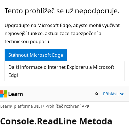
Přeskočit
Přeskočit
Tento prohlížeč se už nepodporuje.
na
na
hlavní
navigaci
Upgradujte na Microsoft Edge, abyste mohli využívat
obsah
na
nejnovější funkce, aktualizace zabezpečení a
stránce
technickou podporu.
Stáhnout Microsoft Edge
Další informace o Internet Exploreru a Microsoft
Edgi
Learn
Přihlásit se
C#
Learn
platforma .NET
Prohlížeč rozhraní API
Console.
Read
Line Metoda