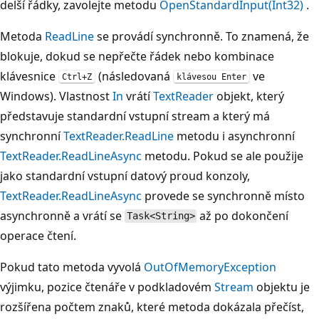
delší řádky, zavolejte metodu
OpenStandardInput(Int32)
.
Metoda
ReadLine
se provádí synchronně. To znamená, že
blokuje, dokud se nepřečte řádek nebo kombinace
klávesnice
(následovaná
ve
Ctrl+Z
klávesou Enter
Windows). Vlastnost
In
vrátí
TextReader
objekt, který
představuje standardní vstupní stream a který má
synchronní
TextReader.ReadLine
metodu i asynchronní
TextReader.ReadLineAsync
metodu. Pokud se ale použije
jako standardní vstupní datový proud konzoly,
TextReader.ReadLineAsync
provede se synchronně místo
asynchronně a vrátí se
až po dokončení
Task<String>
operace čtení.
Pokud tato metoda vyvolá
OutOfMemoryException
výjimku, pozice čtenáře v podkladovém
Stream
objektu je
rozšířena počtem znaků, které metoda dokázala přečíst,