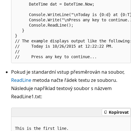
      DateTime dat = DateTime.Now;

      Console.WriteLine("\nToday is {0:d} at {0:T}
      Console.Write("\nPress any key to continue..
      Console.ReadLine();

   }

}

// The example displays output like the following:
//     Today is 10/26/2015 at 12:22:22 PM.

//

Pokud je standardní vstup přesměrován na soubor,
ReadLine
metoda načte řádek textu ze souboru.
Následuje například textový soubor s názvem
ReadLine1.txt:
Kopírovat
This is the first line.
