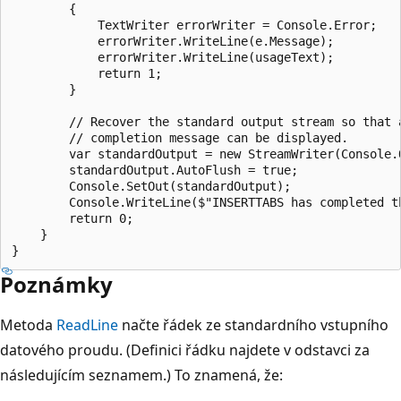
        {

            TextWriter errorWriter = Console.Error;

            errorWriter.WriteLine(e.Message);

            errorWriter.WriteLine(usageText);

            return 1;

        }

        // Recover the standard output stream so that a
        // completion message can be displayed.

        var standardOutput = new StreamWriter(Console.O
        standardOutput.AutoFlush = true;

        Console.SetOut(standardOutput);

        Console.WriteLine($"INSERTTABS has completed th
        return 0;

    }

Poznámky
Metoda
ReadLine
načte řádek ze standardního vstupního
datového proudu. (Definici řádku najdete v odstavci za
následujícím seznamem.) To znamená, že: