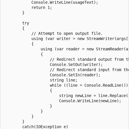
            Console.WriteLine(usageText);

            return 1;

        }

        try

        {

            // Attempt to open output file.

            using (var writer = new StreamWriter(args[1
            {

                using (var reader = new StreamReader(ar
                {

                    // Redirect standard output from th
                    Console.SetOut(writer);

                    // Redirect standard input from the
                    Console.SetIn(reader);

                    string line;

                    while ((line = Console.ReadLine()) 
                    {

                        string newLine = line.Replace(
                        Console.WriteLine(newLine);

                    }

                }

            }

        }

        catch(IOException e)
