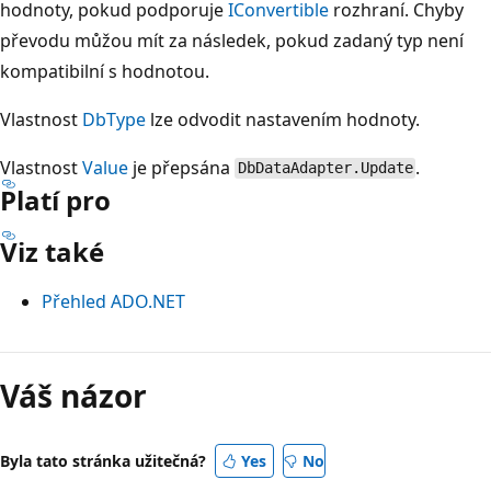
hodnoty, pokud podporuje
IConvertible
rozhraní. Chyby
převodu můžou mít za následek, pokud zadaný typ není
kompatibilní s hodnotou.
Vlastnost
DbType
lze odvodit nastavením hodnoty.
Vlastnost
Value
je přepsána
.
DbDataAdapter.Update
Platí pro
Viz také
Přehled ADO.NET
Režim
čtení
Váš názor
zakázán
Byla tato stránka užitečná?
Yes
No