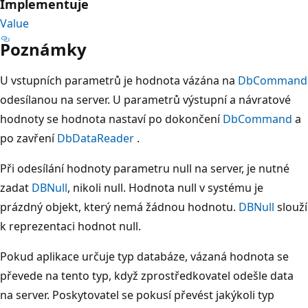
Implementuje
Value
Poznámky
U vstupních parametrů je hodnota vázána na
DbCommand
odesílanou na server. U parametrů výstupní a návratové
hodnoty se hodnota nastaví po dokončení
DbCommand
a
po zavření
DbDataReader
.
Při odesílání hodnoty parametru null na server, je nutné
zadat
DBNull
, nikoli null. Hodnota null v systému je
prázdný objekt, který nemá žádnou hodnotu.
DBNull
slouží
k reprezentaci hodnot null.
Pokud aplikace určuje typ databáze, vázaná hodnota se
převede na tento typ, když zprostředkovatel odešle data
na server. Poskytovatel se pokusí převést jakýkoli typ