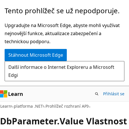
Přeskočit
Přeskočit
Tento prohlížeč se už nepodporuje.
na
na
hlavní
navigaci
Upgradujte na Microsoft Edge, abyste mohli využívat
obsah
na
nejnovější funkce, aktualizace zabezpečení a
stránce
technickou podporu.
Stáhnout Microsoft Edge
Další informace o Internet Exploreru a Microsoft
Edgi
Learn
Přihlásit se
C#
Learn
platforma .NET
Prohlížeč rozhraní API
Db
Parameter.
Value Vlastnost