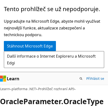
Přeskočit
Přeskočit
Tento prohlížeč se už nepodporuje.
na
na
hlavní
navigaci
Upgradujte na Microsoft Edge, abyste mohli využívat
obsah
na
nejnovější funkce, aktualizace zabezpečení a
stránce
technickou podporu.
Stáhnout Microsoft Edge
Další informace o Internet Exploreru a Microsoft
Edgi
Learn
Přihlásit se
C#
Learn
platforma .NET
Prohlížeč rozhraní API
Oracle
Parameter.
Oracle
Type