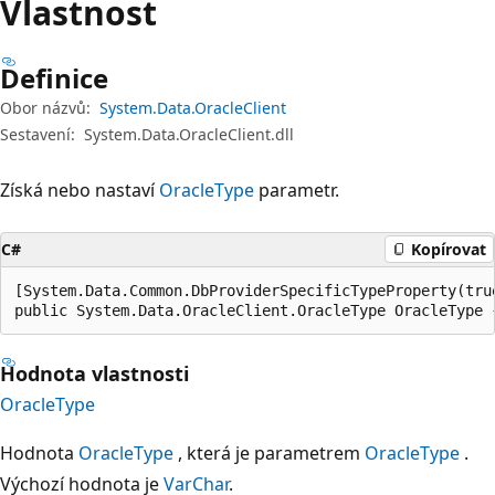
Vlastnost
Definice
Obor názvů:
System.Data.OracleClient
Sestavení:
System.Data.OracleClient.dll
Získá nebo nastaví
OracleType
parametr.
C#
Kopírovat
[System.Data.Common.DbProviderSpecificTypeProperty(true
public System.Data.OracleClient.OracleType OracleType 
Hodnota vlastnosti
OracleType
Hodnota
OracleType
, která je parametrem
OracleType
.
Výchozí hodnota je
VarChar
.