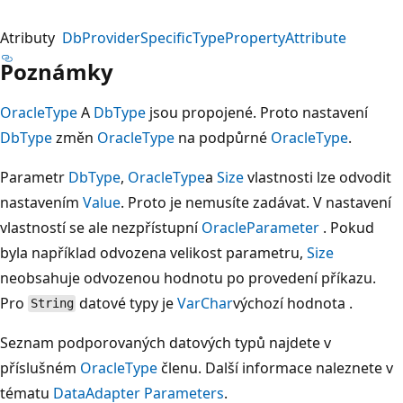
Atributy
DbProviderSpecificTypePropertyAttribute
Poznámky
OracleType
A
DbType
jsou propojené. Proto nastavení
DbType
změn
OracleType
na podpůrné
OracleType
.
Parametr
DbType
,
OracleType
a
Size
vlastnosti lze odvodit
nastavením
Value
. Proto je nemusíte zadávat. V nastavení
vlastností se ale nezpřístupní
OracleParameter
. Pokud
byla například odvozena velikost parametru,
Size
neobsahuje odvozenou hodnotu po provedení příkazu.
Pro
datové typy je
VarChar
výchozí hodnota .
String
Seznam podporovaných datových typů najdete v
příslušném
OracleType
členu. Další informace naleznete v
tématu
DataAdapter Parameters
.