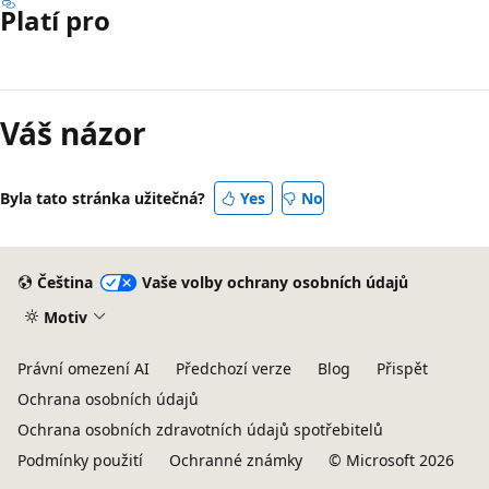
Platí pro
Režim
čtení
Váš názor
zakázán
Byla tato stránka užitečná?
Yes
No
Čeština
Vaše volby ochrany osobních údajů
Motiv
Právní omezení AI
Předchozí verze
Blog
Přispět
Ochrana osobních údajů
Ochrana osobních zdravotních údajů spotřebitelů
Podmínky použití
Ochranné známky
© Microsoft 2026