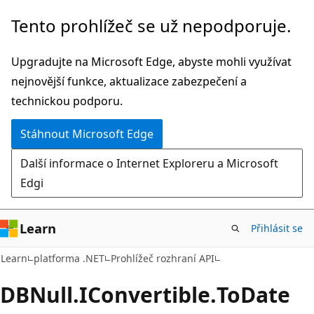
Přeskočit
Přeskočit
Tento prohlížeč se už nepodporuje.
na
na
hlavní
navigaci
Upgradujte na Microsoft Edge, abyste mohli využívat
obsah
na
nejnovější funkce, aktualizace zabezpečení a
stránce
technickou podporu.
Stáhnout Microsoft Edge
Další informace o Internet Exploreru a Microsoft
Edgi
Learn
Přihlásit se
C#
Learn
platforma .NET
Prohlížeč rozhraní API
DBNull.
IConvertible.
To
Date