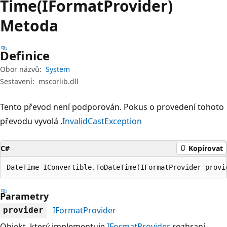
Time(IFormatProvider)
Metoda
Definice
Obor názvů:
System
Sestavení:
mscorlib.dll
Tento převod není podporován. Pokus o provedení tohoto
převodu vyvolá .
InvalidCastException
C#
Kopírovat
DateTime IConvertible.ToDateTime(IFormatProvider provi
Parametry
IFormatProvider
provider
Objekt, který implementuje
IFormatProvider
rozhraní.