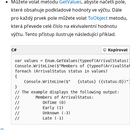
Můžete volat metodu
GetValues
, abyste načetli pole,
které obsahuje podkladové hodnoty ve výčtu. Dále
pro každý prvek pole můžete volat
ToObject
metodu,
která převede celé číslo na ekvivalentní hodnotu
výčtu. Tento přístup ilustruje následující příklad.
C#
Kopírovat
var values = Enum.GetValues(typeof(ArrivalStatus))
Console.WriteLine($"Members of {typeof(ArrivalStat
foreach (ArrivalStatus status in values)

{

    Console.WriteLine($"   {status} ({status:D})")
}

// The example displays the following output:

//       Members of ArrivalStatus:

//          OnTime (0)

//          Early (1)

//          Unknown (-3)
