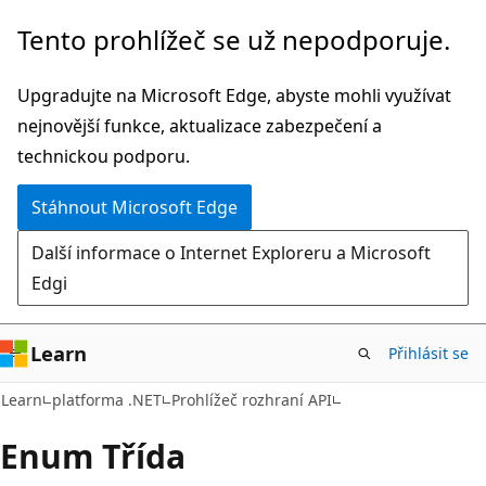
Přeskočit
Přeskočit
Tento prohlížeč se už nepodporuje.
na
na
hlavní
navigaci
Upgradujte na Microsoft Edge, abyste mohli využívat
obsah
na
nejnovější funkce, aktualizace zabezpečení a
stránce
technickou podporu.
Stáhnout Microsoft Edge
Další informace o Internet Exploreru a Microsoft
Edgi
Learn
Přihlásit se
C#
Learn
platforma .NET
Prohlížeč rozhraní API
Enum Třída