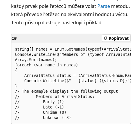
každý prvek pole řetězců můžete volat
Parse
metodu,
která převede řetězec na ekvivalentní hodnotu výčtu.
Tento přístup ilustruje následující příklad.
C#
Kopírovat
string[] names = Enum.GetNames(typeof(ArrivalStatu
Console.WriteLine($"Members of {typeof(ArrivalStat
Array.Sort(names);

foreach (var name in names)

{

    ArrivalStatus status = (ArrivalStatus)Enum.Par
    Console.WriteLine($"   {status} ({status:D})")
}

// The example displays the following output:

//       Members of ArrivalStatus:

//          Early (1)

//          Late (-1)

//          OnTime (0)
