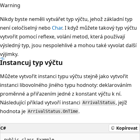
Warning
Nikdy byste neměli vytvářet typ výčtu, jehož základní typ
není celočíselný nebo
Char
. I když můžete takový typ výčtu
vytvořit pomocí reflexe, volání metod, která používají
výsledný typ, jsou nespolehlivé a mohou také vyvolat další
výjimky.
Instancuj typ výčtu
Můžete vytvořit instanci typu výčtu stejně jako vytvořit
instanci libovolného jiného typu hodnoty: deklarováním
proměnné a přiřazením jedné z konstant výčtu k ní.
Následující příklad vytvoří instanci
, jejíž
ArrivalStatus
hodnota je
.
ArrivalStatus.OnTime
C#
Kopírovat
public class Example
