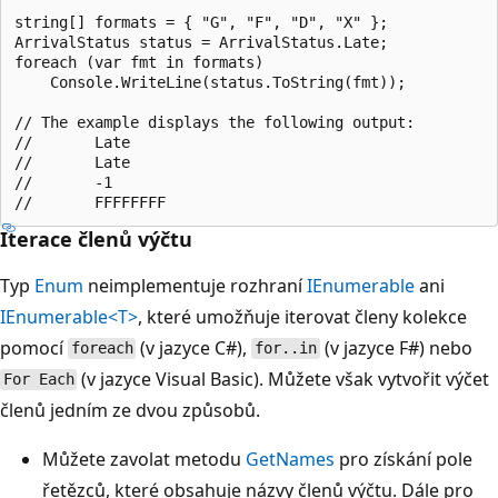
string[] formats = { "G", "F", "D", "X" };

ArrivalStatus status = ArrivalStatus.Late;

foreach (var fmt in formats)

    Console.WriteLine(status.ToString(fmt));

// The example displays the following output:

//       Late

//       Late

//       -1

Iterace členů výčtu
Typ
Enum
neimplementuje rozhraní
IEnumerable
ani
IEnumerable<T>
, které umožňuje iterovat členy kolekce
pomocí
(v jazyce C#),
(v jazyce F#) nebo
foreach
for..in
(v jazyce Visual Basic). Můžete však vytvořit výčet
For Each
členů jedním ze dvou způsobů.
Můžete zavolat metodu
GetNames
pro získání pole
řetězců, které obsahuje názvy členů výčtu. Dále pro