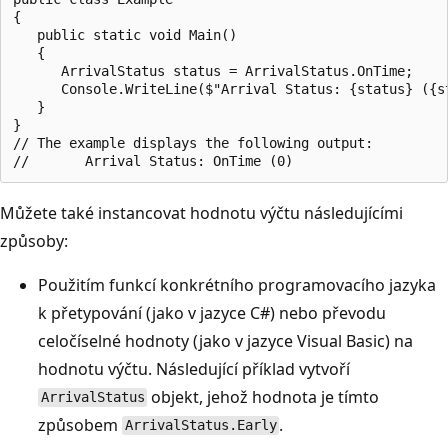
{

   public static void Main()

   {

      ArrivalStatus status = ArrivalStatus.OnTime;

      Console.WriteLine($"Arrival Status: {status} ({st
   }

}

// The example displays the following output:

Můžete také instancovat hodnotu výčtu následujícími
způsoby:
Použitím funkcí konkrétního programovacího jazyka
k přetypování (jako v jazyce C#) nebo převodu
celočíselné hodnoty (jako v jazyce Visual Basic) na
hodnotu výčtu. Následující příklad vytvoří
objekt, jehož hodnota je tímto
ArrivalStatus
způsobem
.
ArrivalStatus.Early