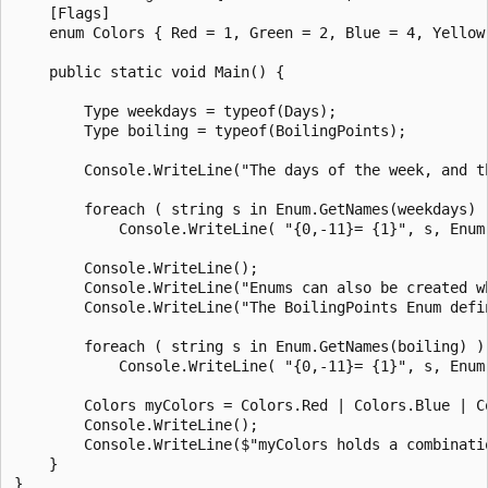
    [Flags]

    enum Colors { Red = 1, Green = 2, Blue = 4, Yellow 
    public static void Main() {

        Type weekdays = typeof(Days);

        Type boiling = typeof(BoilingPoints);

        Console.WriteLine("The days of the week, and t
        foreach ( string s in Enum.GetNames(weekdays) )
            Console.WriteLine( "{0,-11}= {1}", s, Enum
        Console.WriteLine();

        Console.WriteLine("Enums can also be created w
        Console.WriteLine("The BoilingPoints Enum defi
        foreach ( string s in Enum.GetNames(boiling) )

            Console.WriteLine( "{0,-11}= {1}", s, Enum
        Colors myColors = Colors.Red | Colors.Blue | Co
        Console.WriteLine();

        Console.WriteLine($"myColors holds a combinati
    }
