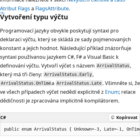
Atribut Flags
a
FlagsAttribute
.
Vytvoření typu výčtu
Programovací jazyky obvykle poskytují syntaxi pro
deklaraci výčtu, který se skládá ze sady pojmenovaných
konstant a jejich hodnot. Následující příklad znázorňuje
syntaxi používanou jazykem C#, F# a Visual Basic k
definování výčtu. Vytvoří výčet s názvem
,
ArrivalStatus
který má tři členy:
,
ArrivalStatus.Early
a
. Všimněte si, že
ArrivalStatus.OnTime
ArrivalStatus.Late
ve všech případech výčet nedědí explicitně z
Enum
; relace
dědičnosti je zpracována implicitně kompilátorem.
C#
Kopírovat