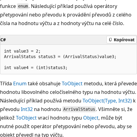
funkce
. Následující příklad používá operátory
enum
přetypování nebo převodu k provádění převodů z celého
čísla na hodnotu výčtu a z hodnoty výčtu na celé číslo.
C#
Kopírovat
int value3 = 2;

ArrivalStatus status3 = (ArrivalStatus)value3;

Třída
Enum
také obsahuje
ToObject
metodu, která převede
hodnotu libovolného celočíselného typu na hodnotu výčtu.
Následující příklad používá metodu
ToObject(Type, Int32)
k
převodu
Int32
na hodnotu
. Všimněte si, že
ArrivalStatus
jelikož
ToObject
vrací hodnotu typu
Object
, může být
nutné použít operátor přetypování nebo převodu, aby se
objekt převedl na typ výčtu.