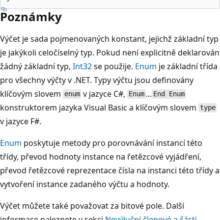
Poznámky
Výčet je sada pojmenovaných konstant, jejichž základní typ
je jakýkoli celočíselný typ. Pokud není explicitně deklarován
žádný základní typ,
Int32
se použije.
Enum
je základní třída
pro všechny výčty v .NET. Typy výčtu jsou definovány
klíčovým slovem
v jazyce C#,
...
enum
Enum
End Enum
konstruktorem jazyka Visual Basic a klíčovým slovem
type
v jazyce F#.
Enum
poskytuje metody pro porovnávání instancí této
třídy, převod hodnoty instance na řetězcové vyjádření,
převod řetězcové reprezentace čísla na instanci této třídy a
vytvoření instance zadaného výčtu a hodnoty.
Výčet můžete také považovat za bitové pole. Další
informace naleznete v sekci
Nevýluční členové a části