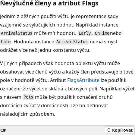
Nevýlučné členy a atribut Flags
Jedním z běžných použití výčtu je reprezentace sady
vzájemně se vylučujících hodnot. Například instance
může mít hodnotu
,
nebo
ArrivalStatus
Early
OnTime
. Hodnota instance
nemá smysl
Late
ArrivalStatus
odrážet více než jednu konstantu výčtu.
V jiných případech však hodnota objektu výčtu může
obsahovat více členů výčtu a každý člen představuje bitové
pole v hodnotě výčtu. Atribut
FlagsAttribute
lze použít k
označení, že výčet se skládá z bitových polí. Například výčet
s názvem
může být použit k označení druhů
Pets
domácích zvířat v domácnosti. Lze ho definovat
následujícím způsobem.
C#
Kopírovat