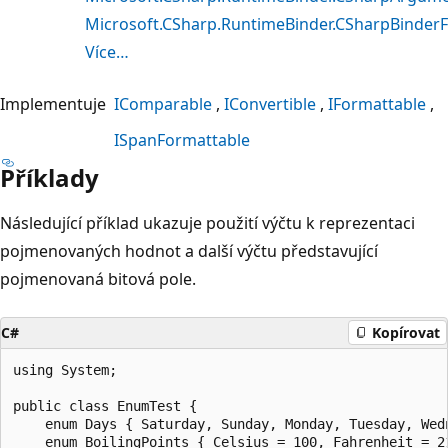
Microsoft.CSharp.RuntimeBinder.CSharpBinderF
Více…
Implementuje
IComparable
IConvertible
IFormattable
ISpanFormattable
Příklady
Následující příklad ukazuje použití výčtu k reprezentaci
pojmenovaných hodnot a další výčtu představující
pojmenovaná bitová pole.
C#
Kopírovat
using System;

public class EnumTest {

    enum Days { Saturday, Sunday, Monday, Tuesday, Wedn
    enum BoilingPoints { Celsius = 100, Fahrenheit = 21