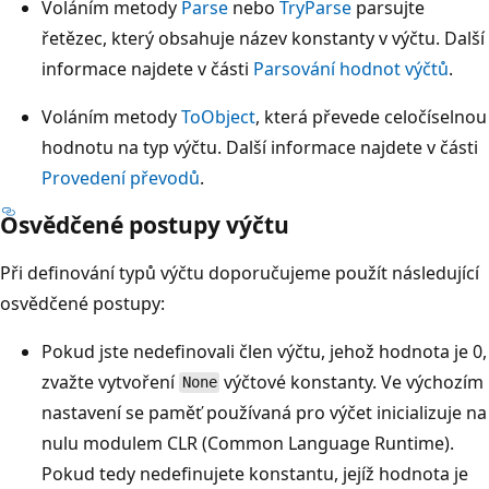
Voláním metody
Parse
nebo
TryParse
parsujte
řetězec, který obsahuje název konstanty v výčtu. Další
informace najdete v části
Parsování hodnot výčtů
.
Voláním metody
ToObject
, která převede celočíselnou
hodnotu na typ výčtu. Další informace najdete v části
Provedení převodů
.
Osvědčené postupy výčtu
Při definování typů výčtu doporučujeme použít následující
osvědčené postupy:
Pokud jste nedefinovali člen výčtu, jehož hodnota je 0,
zvažte vytvoření
výčtové konstanty. Ve výchozím
None
nastavení se paměť používaná pro výčet inicializuje na
nulu modulem CLR (Common Language Runtime).
Pokud tedy nedefinujete konstantu, jejíž hodnota je