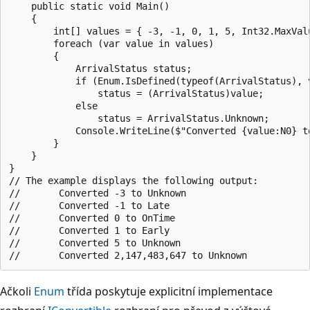
    public static void Main()

    {

        int[] values = { -3, -1, 0, 1, 5, Int32.MaxValu
        foreach (var value in values)

        {

            ArrivalStatus status;

            if (Enum.IsDefined(typeof(ArrivalStatus), v
                status = (ArrivalStatus)value;

            else

                status = ArrivalStatus.Unknown;

            Console.WriteLine($"Converted {value:N0} to
        }

    }

}

// The example displays the following output:

//       Converted -3 to Unknown

//       Converted -1 to Late

//       Converted 0 to OnTime

//       Converted 1 to Early

//       Converted 5 to Unknown

Ačkoli
Enum
třída poskytuje explicitní implementace