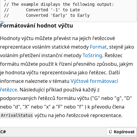
// The example displays the following output:

//       Converted '-1' to Late

Formátování hodnot výčtu
Hodnoty výčtu můžete převést na jejich řetězcové
reprezentace voláním statické metody
Format
, stejně jako
voláním přetížení instanční metody
ToString
. Řetězec
formátu můžete použít k řízení přesného způsobu, jakým
je hodnota výčtu reprezentována jako řetězec. Další
informace naleznete v tématu
Výčtové formátovací
řetězce
. Následující příklad používá každý z
podporovaných řetězců formátu výčtu ("G" nebo "g", "D"
nebo "d", "X" nebo "x" a "F" nebo "f" ) k převodu člena
výčtu na jeho řetězcové reprezentace.
ArrivalStatus
C#
Kopírovat