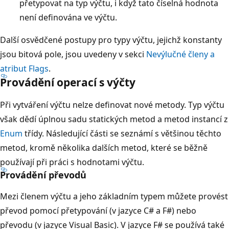
přetypovat na typ výčtu, i když tato číselná hodnota
není definována ve výčtu.
Další osvědčené postupy pro typy výčtu, jejichž konstanty
jsou bitová pole, jsou uvedeny v sekci
Nevýlučné členy a
atribut Flags
.
Provádění operací s výčty
Při vytváření výčtu nelze definovat nové metody. Typ výčtu
však dědí úplnou sadu statických metod a metod instancí z
Enum
třídy. Následující části se seznámí s většinou těchto
metod, kromě několika dalších metod, které se běžně
používají při práci s hodnotami výčtu.
Provádění převodů
Mezi členem výčtu a jeho základním typem můžete provést
převod pomocí přetypování (v jazyce C# a F#) nebo
převodu (v jazyce Visual Basic). V jazyce F# se používá také