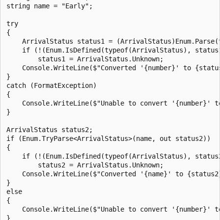
string name = "Early";

try

{

    ArrivalStatus status1 = (ArrivalStatus)Enum.Parse(t
    if (!(Enum.IsDefined(typeof(ArrivalStatus), status1
        status1 = ArrivalStatus.Unknown;

    Console.WriteLine($"Converted '{number}' to {status
}

catch (FormatException)

{

    Console.WriteLine($"Unable to convert '{number}' to
}

ArrivalStatus status2;

if (Enum.TryParse<ArrivalStatus>(name, out status2))

{

    if (!(Enum.IsDefined(typeof(ArrivalStatus), status2
        status2 = ArrivalStatus.Unknown;

    Console.WriteLine($"Converted '{name}' to {status2}
}

else

{

    Console.WriteLine($"Unable to convert '{number}' to
}
