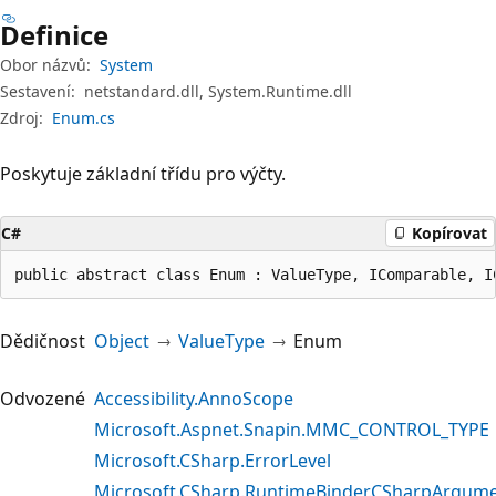
Definice
Obor názvů:
System
Sestavení:
netstandard.dll, System.Runtime.dll
Zdroj:
Enum.cs
Poskytuje základní třídu pro výčty.
C#
Kopírovat
public abstract class Enum : ValueType, IComparable, I
Dědičnost
Object
ValueType
Enum
Odvozené
Accessibility.AnnoScope
Microsoft.Aspnet.Snapin.MMC_CONTROL_TYPE
Microsoft.CSharp.ErrorLevel
Microsoft.CSharp.RuntimeBinder.CSharpArgume