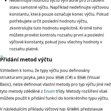
Nedefinujte hodnotu výčtu výhradně pro zrcadlení
stavu samotné výčtu. Například nedefinujte výčtovou
konstantu, která pouze označuje konec výčtu. Pokud
potřebujete určit poslední hodnotu výčtu,
zkontrolujte tuto hodnotu explicitně. Kromě toho
můžete provést kontrolu rozsahu první a poslední
výčtové konstanty, pokud jsou všechny hodnoty v
rozsahu platné.
Přidání metod výčtu
Vzhledem k tomu, že typy výčtu jsou definovány
strukturami jazyka, jako jsou
(C#) a
(Visual
enum
Enum
Basic), nelze definovat vlastní metody pro typ výčtu jiné než
tyto metody zděděné z
Enum
třídy. Metody rozšíření však
můžete použít k přidání funkcí do konkrétního typu výčtu.
V následujícím příkladu výčtový typ
představuje
Grades