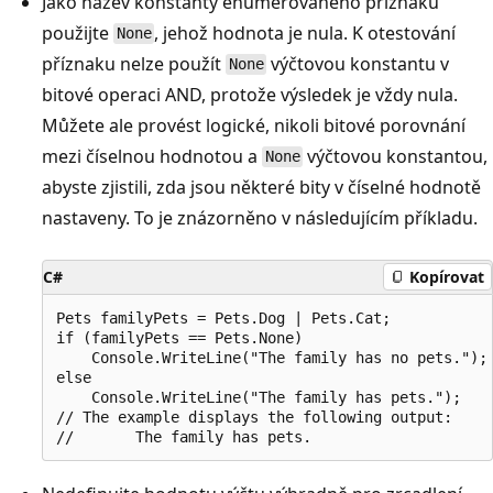
Jako název konstanty enumerovaného příznaku
použijte
, jehož hodnota je nula. K otestování
None
příznaku nelze použít
výčtovou konstantu v
None
bitové operaci AND, protože výsledek je vždy nula.
Můžete ale provést logické, nikoli bitové porovnání
mezi číselnou hodnotou a
výčtovou konstantou,
None
abyste zjistili, zda jsou některé bity v číselné hodnotě
nastaveny. To je znázorněno v následujícím příkladu.
C#
Kopírovat
Pets familyPets = Pets.Dog | Pets.Cat;

if (familyPets == Pets.None)

    Console.WriteLine("The family has no pets.");

else

    Console.WriteLine("The family has pets.");

// The example displays the following output:
