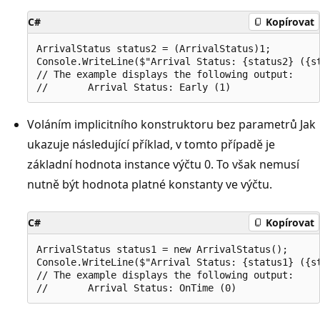
C#
Kopírovat
ArrivalStatus status2 = (ArrivalStatus)1;

Console.WriteLine($"Arrival Status: {status2} ({st
// The example displays the following output:

Voláním implicitního konstruktoru bez parametrů Jak
ukazuje následující příklad, v tomto případě je
základní hodnota instance výčtu 0. To však nemusí
nutně být hodnota platné konstanty ve výčtu.
C#
Kopírovat
ArrivalStatus status1 = new ArrivalStatus();

Console.WriteLine($"Arrival Status: {status1} ({st
// The example displays the following output:
