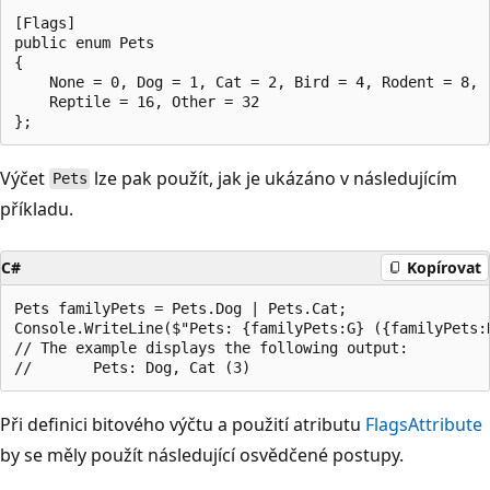
[Flags]

public enum Pets

{

    None = 0, Dog = 1, Cat = 2, Bird = 4, Rodent = 8,

    Reptile = 16, Other = 32

Výčet
lze pak použít, jak je ukázáno v následujícím
Pets
příkladu.
C#
Kopírovat
Pets familyPets = Pets.Dog | Pets.Cat;

Console.WriteLine($"Pets: {familyPets:G} ({familyPets:D
// The example displays the following output:

Při definici bitového výčtu a použití atributu
FlagsAttribute
by se měly použít následující osvědčené postupy.