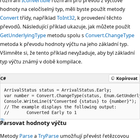
rozhraní
IConvertible
rozhraní pro převod z výčtové
hodnoty na celočíselný typ, měli byste použít metody
Convert
třídy, například
ToInt32
, k provedení těchto
převodů. Následující příklad ukazuje, jak můžete použít
GetUnderlyingType
metodu spolu s
Convert.ChangeType
metoda k převodu hodnoty výčtu na jeho základní typ.
Všimněte si, že tento příklad nevyžaduje, aby byl základní
typ výčtu známý v době kompilace.
C#
Kopírovat
ArrivalStatus status = ArrivalStatus.Early;

var number = Convert.ChangeType(status, Enum.GetUnderly
Console.WriteLine($"Converted {status} to {number}");

// The example displays the following output:

Parsovat hodnoty výčtu
Metody
Parse
a
TryParse
umožňují převést řetězcovou