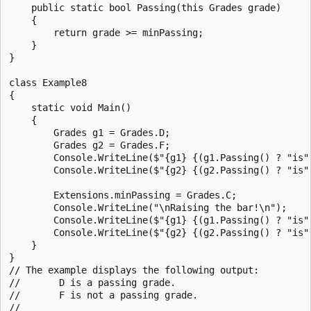
    public static bool Passing(this Grades grade)

    {

        return grade >= minPassing;

    }

}

class Example8

{

    static void Main()

    {

        Grades g1 = Grades.D;

        Grades g2 = Grades.F;

        Console.WriteLine($"{g1} {(g1.Passing() ? "is" 
        Console.WriteLine($"{g2} {(g2.Passing() ? "is" 
        Extensions.minPassing = Grades.C;

        Console.WriteLine("\nRaising the bar!\n");

        Console.WriteLine($"{g1} {(g1.Passing() ? "is" 
        Console.WriteLine($"{g2} {(g2.Passing() ? "is" 
    }

}

// The example displays the following output:

//       D is a passing grade.

//       F is not a passing grade.

//
