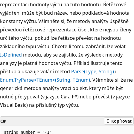
reprezentaci hodnoty výčtu na tuto hodnotu. Řetězcové
vyjádření může být buď název, nebo podkladová hodnota
konstanty výčtu. Všimněte si, že metody analýzy úspěšně
převedou řetězcové reprezentace čísel, které nejsou členy
určitého výčtu, pokud lze řetězce převést na hodnotu
základního typu výčtu. Chcete-li tomu zabránit, lze volat
IsDefined
metodu, aby se zajistilo, že výsledek metody
analýzy je platná hodnota výčtu. Příklad ilustruje tento
přístup a ukazuje volání metod
Parse(Type, String)
i
Enum.TryParse<TEnum>(String, TEnum)
. Všimněte si, že ne
generická metoda analýzy vrací objekt, který může být
nutné přetypovat (v jazyce C# a F#) nebo převést (v jazyce
Visual Basic) na příslušný typ výčtu.
C#
Kopírovat
string number = "-1";
