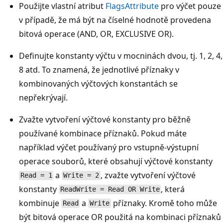
Použijte vlastní atribut
FlagsAttribute
pro výčet pouze
v případě, že má být na číselné hodnotě provedena
bitová operace (AND, OR, EXCLUSIVE OR).
Definujte konstanty výčtu v mocninách dvou, tj. 1, 2, 4,
8 atd. To znamená, že jednotlivé příznaky v
kombinovaných výčtových konstantách se
nepřekrývají.
Zvažte vytvoření výčtové konstanty pro běžně
používané kombinace příznaků. Pokud máte
například výčet používaný pro vstupně-výstupní
operace souborů, které obsahují výčtové konstanty
a
, zvažte vytvoření výčtové
Read = 1
Write = 2
konstanty
, která
ReadWrite = Read OR Write
kombinuje
a
příznaky. Kromě toho může
Read
Write
být bitová operace OR použitá na kombinaci příznaků