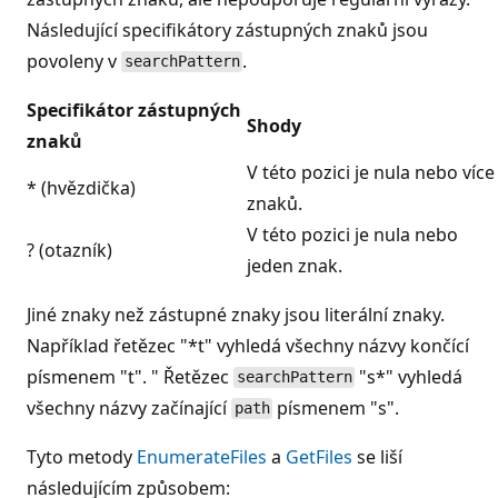
Následující specifikátory zástupných znaků jsou
povoleny v
.
searchPattern
Specifikátor zástupných
Shody
znaků
V této pozici je nula nebo více
* (hvězdička)
znaků.
V této pozici je nula nebo
? (otazník)
jeden znak.
Jiné znaky než zástupné znaky jsou literální znaky.
Například řetězec "*t" vyhledá všechny názvy končící
písmenem "t". " Řetězec
"s*" vyhledá
searchPattern
všechny názvy začínající
písmenem "s".
path
Tyto metody
EnumerateFiles
a
GetFiles
se liší
následujícím způsobem: