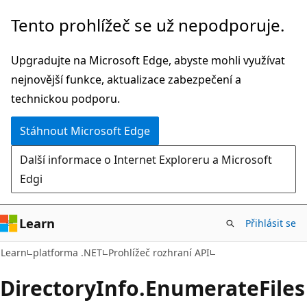
Přeskočit
Přeskočit
Tento prohlížeč se už nepodporuje.
na
na
hlavní
navigaci
Upgradujte na Microsoft Edge, abyste mohli využívat
obsah
na
nejnovější funkce, aktualizace zabezpečení a
stránce
technickou podporu.
Stáhnout Microsoft Edge
Další informace o Internet Exploreru a Microsoft
Edgi
Learn
Přihlásit se
C#
Learn
platforma .NET
Prohlížeč rozhraní API
Directory
Info.
Enumerate
Files