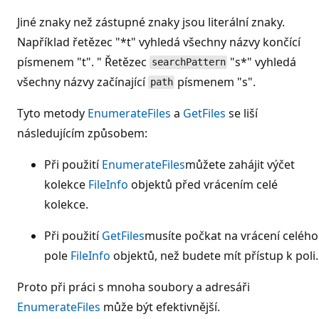
Jiné znaky než zástupné znaky jsou literální znaky.
Například řetězec "*t" vyhledá všechny názvy končící
písmenem "t". " Řetězec
"s*" vyhledá
searchPattern
všechny názvy začínající
písmenem "s".
path
Tyto metody
EnumerateFiles
a
GetFiles
se liší
následujícím způsobem:
Při použití
EnumerateFiles
můžete zahájit výčet
kolekce
FileInfo
objektů před vrácením celé
kolekce.
Při použití
GetFiles
musíte počkat na vrácení celého
pole
FileInfo
objektů, než budete mít přístup k poli.
Proto při práci s mnoha soubory a adresáři
EnumerateFiles
může být efektivnější.