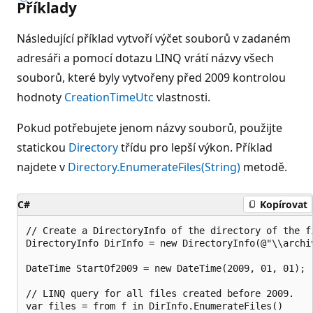
Příklady
Následující příklad vytvoří výčet souborů v zadaném
adresáři a pomocí dotazu LINQ vrátí názvy všech
souborů, které byly vytvořeny před 2009 kontrolou
hodnoty
CreationTimeUtc
vlastnosti.
Pokud potřebujete jenom názvy souborů, použijte
statickou
Directory
třídu pro lepší výkon. Příklad
najdete v
Directory.EnumerateFiles(String)
metodě.
C#
Kopírovat
// Create a DirectoryInfo of the directory of the fi
DirectoryInfo DirInfo = new DirectoryInfo(@"\\archiv
DateTime StartOf2009 = new DateTime(2009, 01, 01);

// LINQ query for all files created before 2009.

var files = from f in DirInfo.EnumerateFiles()
