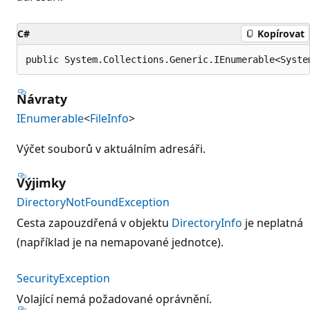
C#
Kopírovat
public System.Collections.Generic.IEnumerable<Syste
Návraty
IEnumerable
<
FileInfo
>
Výčet souborů v aktuálním adresáři.
Výjimky
DirectoryNotFoundException
Cesta zapouzdřená v objektu
DirectoryInfo
je neplatná
(například je na nemapované jednotce).
SecurityException
Volající nemá požadované oprávnění.