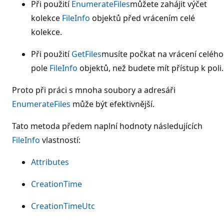
Při použití
EnumerateFiles
můžete zahájit výčet
kolekce
FileInfo
objektů před vrácením celé
kolekce.
Při použití
GetFiles
musíte počkat na vrácení celého
pole
FileInfo
objektů, než budete mít přístup k poli.
Proto při práci s mnoha soubory a adresáři
EnumerateFiles
může být efektivnější.
Tato metoda předem naplní hodnoty následujících
FileInfo
vlastností:
Attributes
CreationTime
CreationTimeUtc