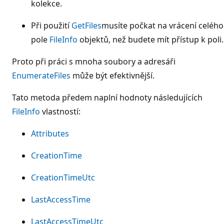
kolekce.
Při použití
GetFiles
musíte počkat na vrácení celého
pole
FileInfo
objektů, než budete mít přístup k poli.
Proto při práci s mnoha soubory a adresáři
EnumerateFiles
může být efektivnější.
Tato metoda předem naplní hodnoty následujících
FileInfo
vlastností:
Attributes
CreationTime
CreationTimeUtc
LastAccessTime
LastAccessTimeUtc