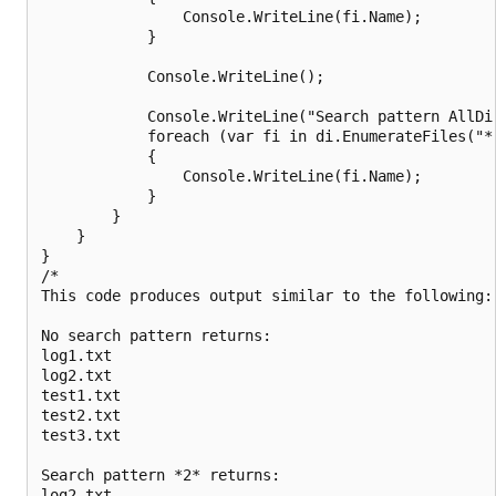
                Console.WriteLine(fi.Name);

            }

            Console.WriteLine();

            Console.WriteLine("Search pattern AllDir
            foreach (var fi in di.EnumerateFiles("*
            {

                Console.WriteLine(fi.Name);

            }

        }

    }

}

/*

This code produces output similar to the following:

No search pattern returns:

log1.txt

log2.txt

test1.txt

test2.txt

test3.txt

Search pattern *2* returns:

log2.txt
