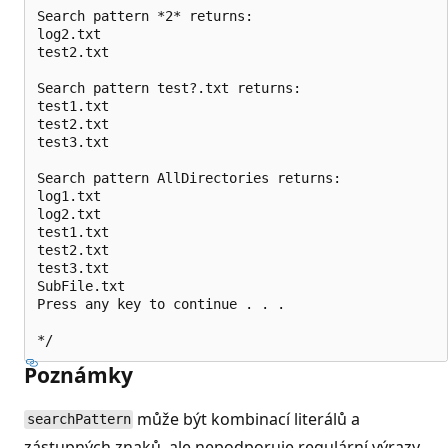
Search pattern *2* returns:

log2.txt

test2.txt

Search pattern test?.txt returns:

test1.txt

test2.txt

test3.txt

Search pattern AllDirectories returns:

log1.txt

log2.txt

test1.txt

test2.txt

test3.txt

SubFile.txt

Press any key to continue . . .

Poznámky
může být kombinací literálů a
searchPattern
zástupných znaků, ale nepodporuje regulární výrazy.