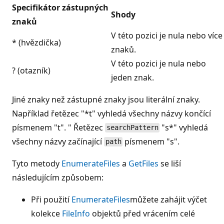
Specifikátor zástupných
Shody
znaků
V této pozici je nula nebo více
* (hvězdička)
znaků.
V této pozici je nula nebo
? (otazník)
jeden znak.
Jiné znaky než zástupné znaky jsou literální znaky.
Například řetězec "*t" vyhledá všechny názvy končící
písmenem "t". " Řetězec
"s*" vyhledá
searchPattern
všechny názvy začínající
písmenem "s".
path
Tyto metody
EnumerateFiles
a
GetFiles
se liší
následujícím způsobem:
Při použití
EnumerateFiles
můžete zahájit výčet
kolekce
FileInfo
objektů před vrácením celé