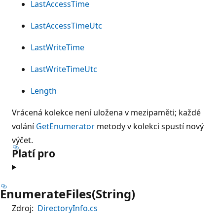
LastAccessTime
LastAccessTimeUtc
LastWriteTime
LastWriteTimeUtc
Length
Vrácená kolekce není uložena v mezipaměti; každé
volání
GetEnumerator
metody v kolekci spustí nový
výčet.
Platí pro
EnumerateFiles(String)
Zdroj:
DirectoryInfo.cs