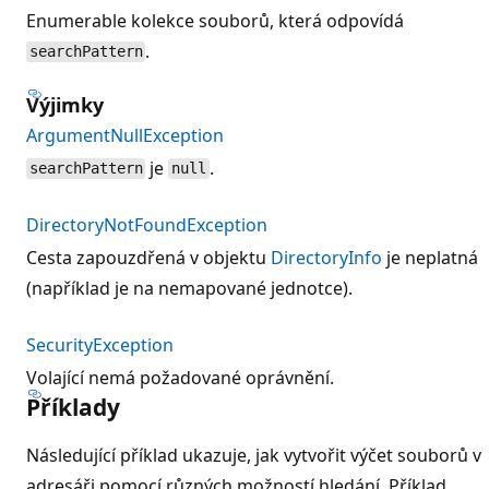
Enumerable kolekce souborů, která odpovídá
.
searchPattern
Výjimky
ArgumentNullException
je
.
searchPattern
null
DirectoryNotFoundException
Cesta zapouzdřená v objektu
DirectoryInfo
je neplatná
(například je na nemapované jednotce).
SecurityException
Volající nemá požadované oprávnění.
Příklady
Následující příklad ukazuje, jak vytvořit výčet souborů v
adresáři pomocí různých možností hledání. Příklad