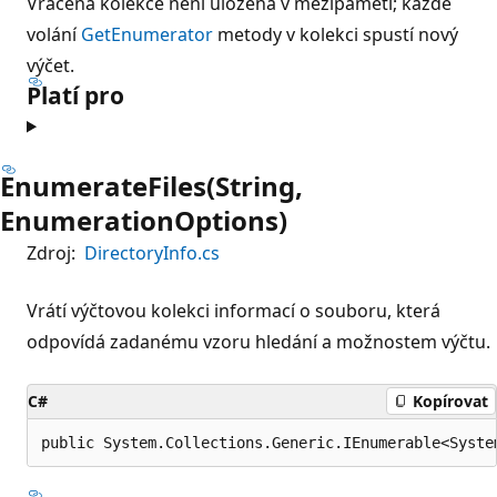
Vrácená kolekce není uložena v mezipaměti; každé
volání
GetEnumerator
metody v kolekci spustí nový
výčet.
Platí pro
EnumerateFiles(String,
EnumerationOptions)
Zdroj:
DirectoryInfo.cs
Vrátí výčtovou kolekci informací o souboru, která
odpovídá zadanému vzoru hledání a možnostem výčtu.
C#
Kopírovat
public System.Collections.Generic.IEnumerable<Syste