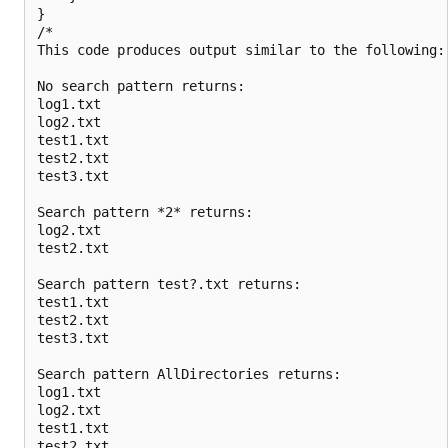
}

/*

This code produces output similar to the following:

No search pattern returns:

log1.txt

log2.txt

test1.txt

test2.txt

test3.txt

Search pattern *2* returns:

log2.txt

test2.txt

Search pattern test?.txt returns:

test1.txt

test2.txt

test3.txt

Search pattern AllDirectories returns:

log1.txt

log2.txt

test1.txt

test2.txt
