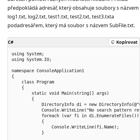
předpokládá adresář, který obsahuje soubory s názvem
log1.txt, log2.txt, test1.txt, test2.txt, test3.txta
podadresářem, který má soubor s názvem SubFile.txt.
C#
Kopírovat
using System;

using System.IO;

namespace ConsoleApplication1

{

    class Program

    {

        static void Main(string[] args)

        {

            DirectoryInfo di = new DirectoryInfo(@"C
            Console.WriteLine("No search pattern ret
            foreach (var fi in di.EnumerateFiles())

            {

                Console.WriteLine(fi.Name);

            }
