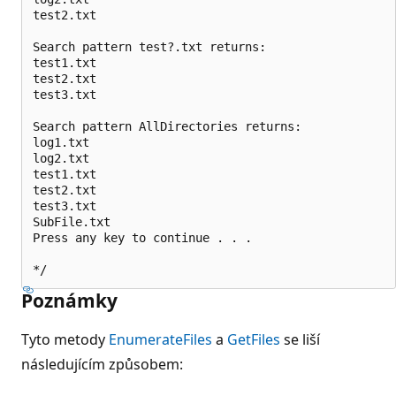
test2.txt

Search pattern test?.txt returns:

test1.txt

test2.txt

test3.txt

Search pattern AllDirectories returns:

log1.txt

log2.txt

test1.txt

test2.txt

test3.txt

SubFile.txt

Press any key to continue . . .

Poznámky
Tyto metody
EnumerateFiles
a
GetFiles
se liší
následujícím způsobem: