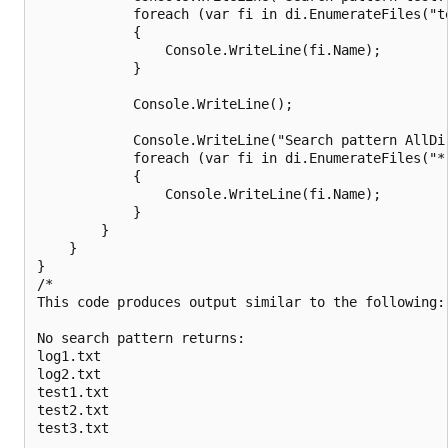
            foreach (var fi in di.EnumerateFiles("te
            {

                Console.WriteLine(fi.Name);

            }

            Console.WriteLine();

            Console.WriteLine("Search pattern AllDir
            foreach (var fi in di.EnumerateFiles("*
            {

                Console.WriteLine(fi.Name);

            }

        }

    }

}

/*

This code produces output similar to the following:

No search pattern returns:

log1.txt

log2.txt

test1.txt

test2.txt

test3.txt
