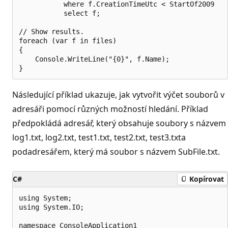
           where f.CreationTimeUtc < StartOf2009

           select f;

// Show results.

foreach (var f in files)

{

    Console.WriteLine("{0}", f.Name);

Následující příklad ukazuje, jak vytvořit výčet souborů v
adresáři pomocí různých možností hledání. Příklad
předpokládá adresář, který obsahuje soubory s názvem
log1.txt, log2.txt, test1.txt, test2.txt, test3.txta
podadresářem, který má soubor s názvem SubFile.txt.
C#
Kopírovat
using System;

using System.IO;

namespace ConsoleApplication1
