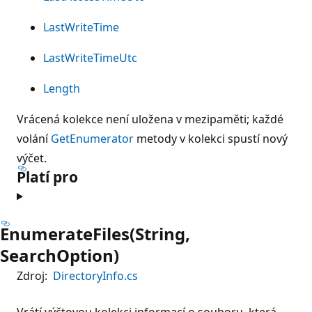
LastWriteTime
LastWriteTimeUtc
Length
Vrácená kolekce není uložena v mezipaměti; každé
volání
GetEnumerator
metody v kolekci spustí nový
výčet.
Platí pro
EnumerateFiles(String,
SearchOption)
Zdroj:
DirectoryInfo.cs
Vrátí výčtovou kolekci informací o souboru, která