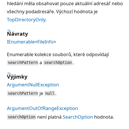
hledání měla obsahovat pouze aktuální adresář nebo
všechny podadresáře. Výchozí hodnota je
TopDirectoryOnly
.
Návraty
IEnumerable
<
FileInfo
>
Enumerable kolekce souborů, které odpovídají
a
.
searchPattern
searchOption
Výjimky
ArgumentNullException
je
.
searchPattern
null
ArgumentOutOfRangeException
není platná
SearchOption
hodnota.
searchOption