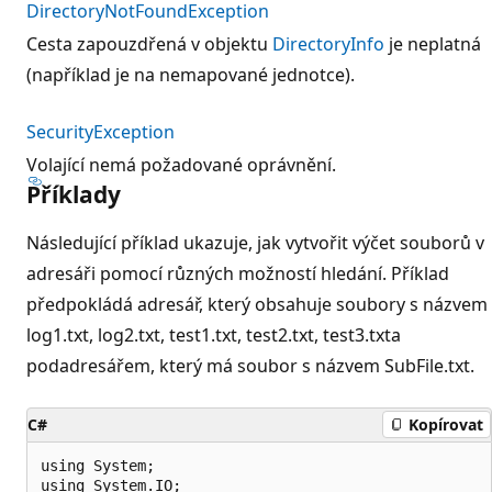
DirectoryNotFoundException
Cesta zapouzdřená v objektu
DirectoryInfo
je neplatná
(například je na nemapované jednotce).
SecurityException
Volající nemá požadované oprávnění.
Příklady
Následující příklad ukazuje, jak vytvořit výčet souborů v
adresáři pomocí různých možností hledání. Příklad
předpokládá adresář, který obsahuje soubory s názvem
log1.txt, log2.txt, test1.txt, test2.txt, test3.txta
podadresářem, který má soubor s názvem SubFile.txt.
C#
Kopírovat
using System;

using System.IO;
