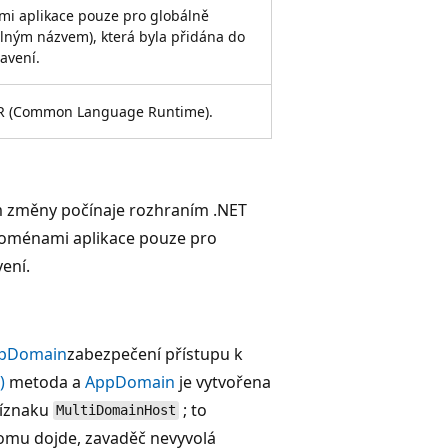
i aplikace pouze pro globálně
ilným názvem), která byla přidána do
avení.
R (Common Language Runtime).
změny počínaje rozhraním .NET
 doménami aplikace pouze pro
ení.
pDomain
zabezpečení přístupu k
)
metoda a
AppDomain
je vytvořena
příznaku
; to
MultiDomainHost
tomu dojde, zavaděč nevyvolá