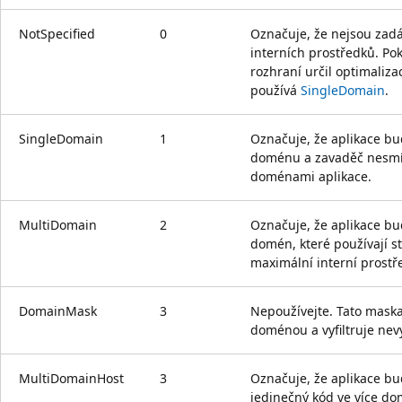
NotSpecified
0
Označuje, že nejsou zadá
interních prostředků. Po
rozhraní určil optimaliza
používá
SingleDomain
.
SingleDomain
1
Označuje, že aplikace b
doménu a zavaděč nesmí s
doménami aplikace.
MultiDomain
2
Označuje, že aplikace 
domén, které používají st
maximální interní prost
DomainMask
3
Nepoužívejte. Tato maska
doménou a vyfiltruje nev
MultiDomainHost
3
Označuje, že aplikace b
jedinečný kód ve více do