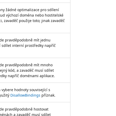
ny žádné optimalizace pro sdílení
kud výchozí doména nebo hostitelské
ci, zavaděč použije toto; jinak zavaděč
ude pravděpodobně mít jednu
dílet interní prostředky napříč
bude pravděpodobně mít mnoho
ejný kód, a zavaděč musí sdílet
ředky napříč doménami aplikace.
 vybere hodnoty související s
yužitý
DisallowBindings
příznak.
ude pravděpodobně hostovat
ménách a zavaděč musí sdílet