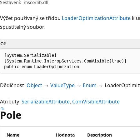
Sestavení:
mscorlib.dll
Výčet používaný se třídou
LoaderOptimizationAttribute
k u
spustitelný soubor.
C#
[System.Serializable]

[System.Runtime.InteropServices.ComVisible(true)]

public enum LoaderOptimization
Dědičnost
Object
ValueType
Enum
LoaderOptimiz
Atributy
SerializableAttribute
ComVisibleAttribute
Pole
Name
Hodnota
Description