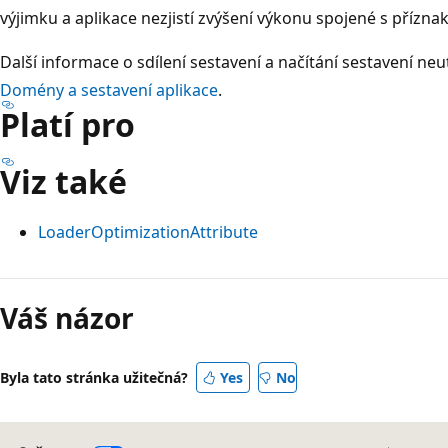
výjimku a aplikace nezjistí zvýšení výkonu spojené s přízn
Další informace o sdílení sestavení a načítání sestavení n
Domény a sestavení aplikace
.
Platí pro
Viz také
LoaderOptimizationAttribute
Režim
čtení
Váš názor
zakázán
Byla tato stránka užitečná?
Yes
No