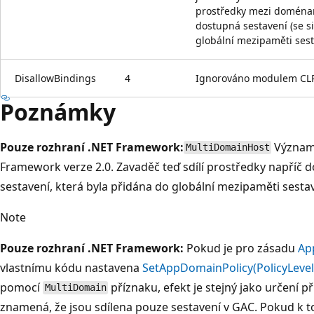
prostředky mezi doménam
dostupná sestavení (se s
globální mezipaměti sest
DisallowBindings
4
Ignorováno modulem CL
Poznámky
Pouze rozhraní .NET Framework:
Význam 
MultiDomainHost
Framework verze 2.0. Zavaděč teď sdílí prostředky napříč
sestavení, která byla přidána do globální mezipaměti sestav
Note
Pouze rozhraní .NET Framework:
Pokud je pro zásadu
Ap
vlastnímu kódu nastavena
SetAppDomainPolicy(PolicyLevel
pomocí
příznaku, efekt je stejný jako určení 
MultiDomain
znamená, že jsou sdílena pouze sestavení v GAC. Pokud k 