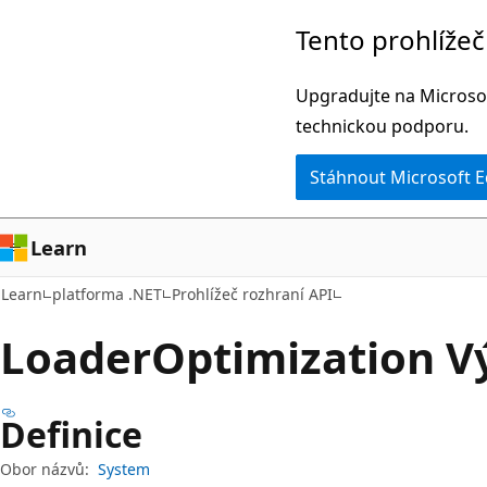
Přeskočit
Přeskočit
Tento prohlíže
na
na
hlavní
navigaci
Upgradujte na Microsof
obsah
na
technickou podporu.
stránce
Stáhnout Microsoft 
Learn
Learn
platforma .NET
Prohlížeč rozhraní API
Loader
Optimization V
Definice
Obor názvů:
System